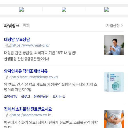
파워링크
가입신청
광고
대장암 무료상담
https://www.heal-o.io/
광고
대장암 관련 궁금증, 의학자료 기반 15초 내 답변!
신상품
암 관련 궁금증은 힐오에서
암자연치유 닥터조재생치유
http://natureacademy.co.kr/
광고
암 캠프, 간.신장 캠프,세포를 재생하면 질병은 낫는다의 저자 조
병식의 자연치유법
조병식TV
블로그
온라인상담
오시는 길
집에서 소화불량 진료받으세요
https://doctornow.co.kr
광고
병원에서 전화가 와요! 집에서 편하게 진료받고 소화불량약 처방
까지!