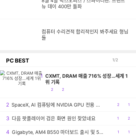
8월 4일 박스오피스 / 스파이더맨: 브랜드
뉴 데이 400만 돌파
컴퓨터 수리견적 합리적인지 봐주세요 형님
들
PC BEST
1
/
2
1
CXMT, DRAM 매출 716% 성장…세계 1
위 기록
공
댓
2
2
감
글
2
SpaceX, AI 컴퓨팅에 NVIDIA GPU 전용 사용
공
2
댓
1
감
글
3
다음 팟플레이어 검은 화면 원인 찾았네요
공
1
댓
2
감
글
4
Gigabyte, AM4 B550 마더보드 출시 및 5800X3D 권장
공
1
댓
1