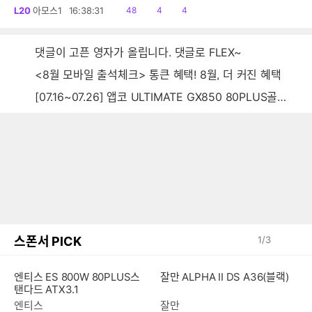
읽
공
댓
L20
아모스1
16:38:31
48
4
4
음
감
글
댓글이 고픈 영자가 올립니다. 댓글로 FLEX~
<8월 모바일 출석체크> 통큰 혜택! 8월, 더 커진 혜택
[07.16~07.26] 앱코 ULTIMATE GX850 80PLUS골드 풀모듈러 ATX3.0 블랙
스폰서 PICK
1
/
3
엔티스 ES 800W 80PLUS스
잘만 ALPHA II DS A36(블랙)
탠다드 ATX3.1
엔티스
잘만