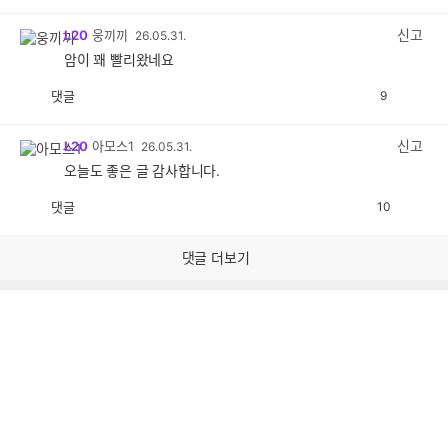
감
공
감
신고
L20
웅끼끼
26.05.31.
암이 꽤 빨리왔네요
댓글
9
공
비
감
공
감
신고
L20
아모스1
26.05.31.
오늘도 좋은 글 감사합니다.
댓글
10
공
비
감
공
감
댓글 더보기