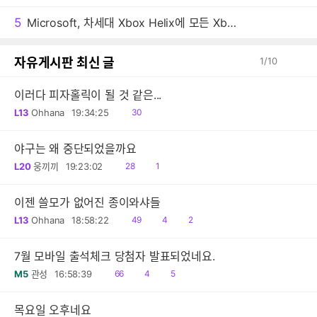
감
글
5
Microsoft, 차세대 Xbox Helix에 모든 Xbox 게임 지원 추진
자유게시판 최신 글
1
/
10
이러다 피자홀릭이 될 것 같은...
읽
L13
Ohhana
19:34:25
30
음
야구는 왜 중단되었을까요
읽
댓
L20
웅끼끼
19:23:02
28
1
음
글
이젠 쓸모가 없어진 종이와샤들
읽
공
댓
L13
Ohhana
18:58:22
49
4
2
음
감
글
7월 모바일 출석체크 당첨자 발표되었네요.
읽
공
댓
M5
관성
16:58:39
66
4
5
음
감
글
목요일 오후네요