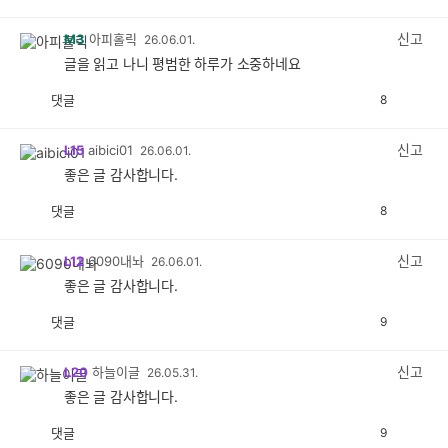
감
공
감
신고
M3
아피홀릭
26.06.01.
글을 읽고 나니 평범한 하루가 소중하네요
댓글
8
공
비
감
공
감
신고
L15
aibici01
26.06.01.
좋은 글 감사합니다.
댓글
8
공
비
감
공
감
신고
L12
6090내놔
26.06.01.
좋은 글 감사합니다.
댓글
9
공
비
감
공
감
신고
L20
하늘이글
26.05.31.
좋은 글 감사합니다.
댓글
9
공
비