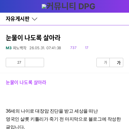
다
글쓰기
메뉴
나
와
홈
자유게시판
바
로
가
기
눈물이 나도록 살아라
레
이
읽
댓
M3
파노백작
26.05.31. 07:41:38
737
17
어
음
글
창
토
27
가
가
공
비
글
감
공
감
눈물이 나도록 살아라
36세의 나이로 대장암 진단을 받고 세상을 떠난
영국인 샬롯 키틀리가 죽기 전 마지막으로 블로그에 작성한
글입니다.