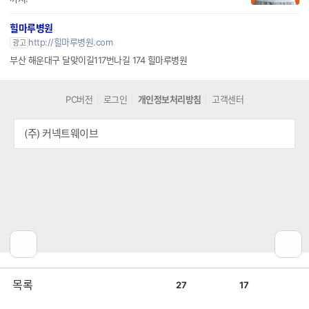
힐마루병원
http://힐마루병원.com
광고
부산 해운대구 달맞이길117번나길 174 힐마루병원
PC버전
로그인
개인정보처리방침
고객센터
(주) 커넥트웨이브
공
비
목록
27
17
감
공
감