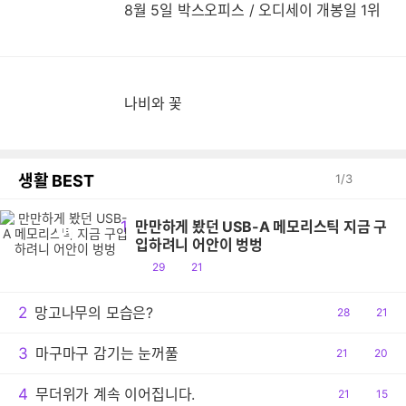
8월 5일 박스오피스 / 오디세이 개봉일 1위
나비와 꽃
생활 BEST
1
/
3
1
만만하게 봤던 USB-A 메모리스틱 지금 구
만
입하려니 어안이 벙벙
공
댓
29
21
감
글
2
망고나무의 모습은?
공
28
댓
21
감
글
3
마구마구 감기는 눈꺼풀
공
21
댓
20
감
글
4
무더위가 계속 이어집니다.
공
21
댓
15