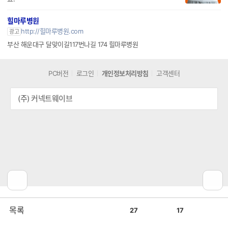
힐마루병원
http://힐마루병원.com
광고
부산 해운대구 달맞이길117번나길 174 힐마루병원
PC버전
로그인
개인정보처리방침
고객센터
(주) 커넥트웨이브
공
비
목록
27
17
감
공
감