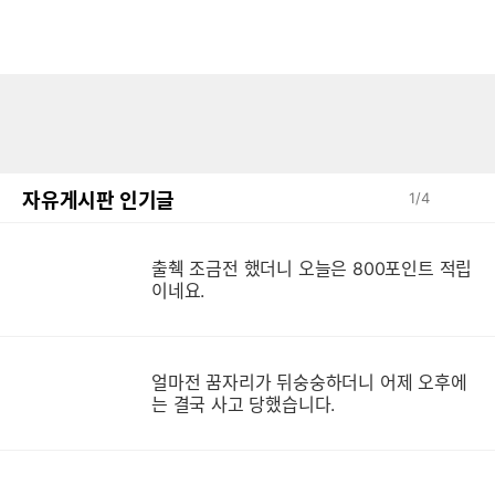
자유게시판 인기글
1
/
4
출췍 조금전 했더니 오늘은 800포인트 적립
이네요.
얼마전 꿈자리가 뒤숭숭하더니 어제 오후에
는 결국 사고 당했습니다.