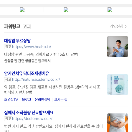
파워링크
가입신청
광고
대장암 무료상담
https://www.heal-o.io/
광고
대장암 관련 궁금증, 의학자료 기반 15초 내 답변!
신상품
암 관련 궁금증은 힐오에서
암자연치유 닥터조재생치유
http://natureacademy.co.kr/
광고
암 캠프, 간.신장 캠프,세포를 재생하면 질병은 낫는다의 저자 조
병식의 자연치유법
조병식TV
블로그
온라인상담
오시는 길
집에서 소화불량 진료받으세요
https://doctornow.co.kr
광고
병원 가지 말고 약 처방받으세요! 집에서 편하게 진료받을 수 있어
요!