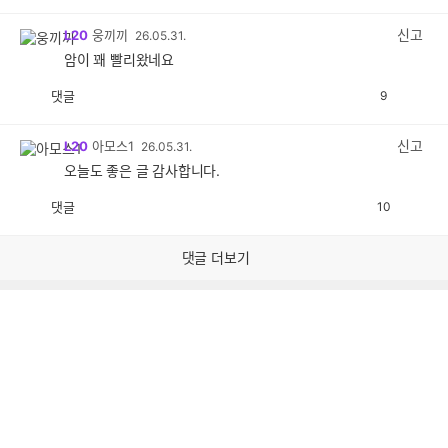
감
공
감
신고
L20
웅끼끼
26.05.31.
암이 꽤 빨리왔네요
댓글
9
공
비
감
공
감
신고
L20
아모스1
26.05.31.
오늘도 좋은 글 감사합니다.
댓글
10
공
비
감
공
감
댓글 더보기