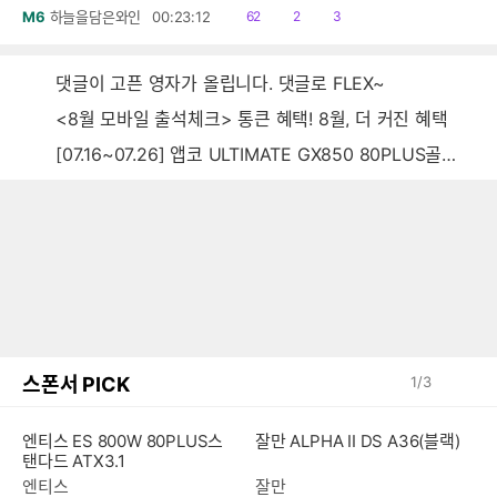
읽
공
댓
M6
하늘을담은와인
00:23:12
62
2
3
음
감
글
댓글이 고픈 영자가 올립니다. 댓글로 FLEX~
<8월 모바일 출석체크> 통큰 혜택! 8월, 더 커진 혜택
[07.16~07.26] 앱코 ULTIMATE GX850 80PLUS골드 풀모듈러 ATX3.0 블랙
스폰서 PICK
1
/
3
엔티스 ES 800W 80PLUS스
잘만 ALPHA II DS A36(블랙)
탠다드 ATX3.1
엔티스
잘만