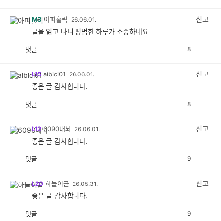
감
공
감
신고
M3
아피홀릭
26.06.01.
글을 읽고 나니 평범한 하루가 소중하네요
댓글
8
공
비
감
공
감
신고
L15
aibici01
26.06.01.
좋은 글 감사합니다.
댓글
8
공
비
감
공
감
신고
L12
6090내놔
26.06.01.
좋은 글 감사합니다.
댓글
9
공
비
감
공
감
신고
L20
하늘이글
26.05.31.
좋은 글 감사합니다.
댓글
9
공
비