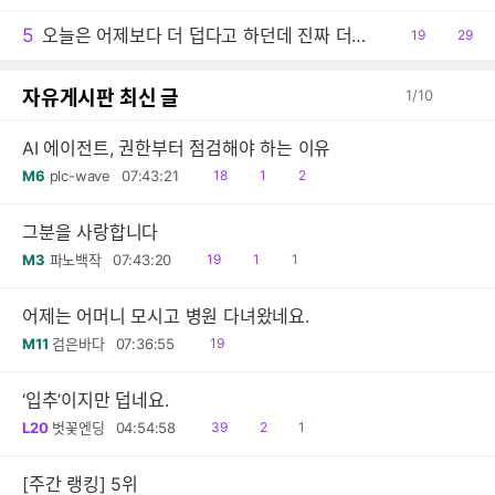
감
글
5
오늘은 어제보다 더 덥다고 하던데 진짜 더운 날씨이긴 하네요.
공
19
댓
29
감
글
자유게시판 최신 글
1
/
10
AI 에이전트, 권한부터 점검해야 하는 이유
읽
공
댓
M6
plc-wave
07:43:21
18
1
2
음
감
글
그분을 사랑합니다
읽
공
댓
M3
파노백작
07:43:20
19
1
1
음
감
글
어제는 어머니 모시고 병원 다녀왔네요.
읽
M11
검은바다
07:36:55
19
음
‘입추’이지만 덥네요.
읽
공
댓
L20
벗꽃엔딩
04:54:58
39
2
1
음
감
글
[주간 랭킹] 5위