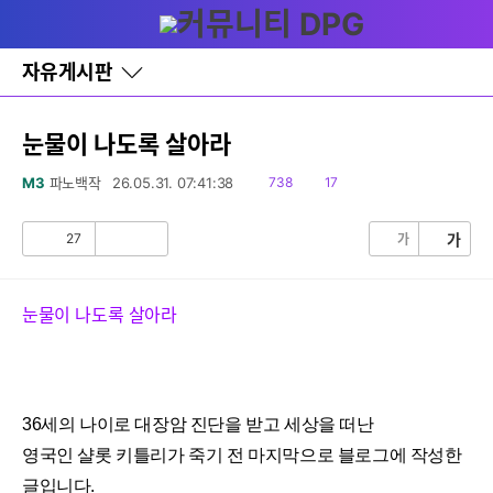
다
글쓰기
메뉴
나
와
홈
자유게시판
바
로
가
기
눈물이 나도록 살아라
레
이
읽
댓
M3
파노백작
26.05.31. 07:41:38
738
17
어
음
글
창
토
27
가
가
공
비
글
감
공
감
눈물이 나도록 살아라
36세의 나이로 대장암 진단을 받고 세상을 떠난
영국인 샬롯 키틀리가 죽기 전 마지막으로 블로그에 작성한
글입니다.