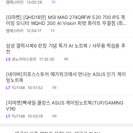
읽
엠에스아이
13:00:28
10
음
[G마켓] [QHD18만] MSI MAG 274QRFW E20 700 IPS 게
이밍 모니터 WQHD 200 AI Vision 피벗 화이트 무결점 (최
종:189,200원)
읽
엠에스아이
12:54:17
15
음
삼성 갤럭시북6 런칭 기념 특가 AI 노트북 / 사무용·학습용 추
천
읽
L3
유노이아스토어
11:32:30
48
음
[네이버]지포스스토어 메가위크에서 만나는 ASUS 인기 게이
밍노트북
읽
L7
TU1148
10:51:52
56
음
[지마켓]빡세일 쿨캉스 ASUS 게이밍노트북(TUF/GAMING
V16)
읽
L7
TU1148
10:03:19
69
음