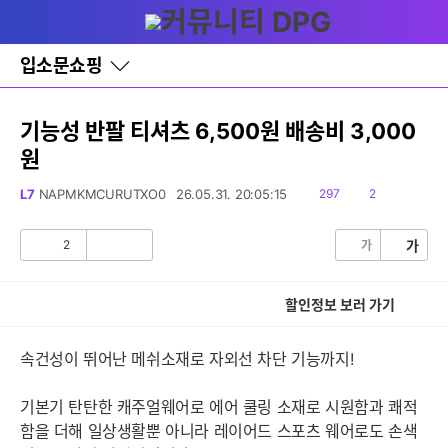
다
글쓰기
메뉴
나
와
홈
입소문쇼핑
바
로
가
기
기능성 반팔 티셔츠 6,500원 배송비 3,000
레
원
이
어
창
읽
댓
L7
NAPMKMCURUTXO0
26.05.31. 20:05:15
297
2
토
음
글
글
2
가
가
공
비
감
공
감
할인정보 보러 가기
속건성이 뛰어난 메쉬소재로 자외선 차단 기능까지!
기본기 탄탄한 캐주얼웨어로 에어 쿨링 소재로 시원함과 쾌적
함을 더해 일상생활뿐 아니라 레이어드 스포츠 웨어로도 손색