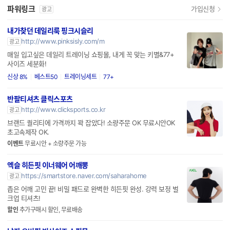
파워링크
가입신청
광고
내가찾던 데일리룩 핑크시슬리
http://www.pinksisly.com/m
광고
매일 입고싶은 데일리 트레이닝 쇼핑몰, 내게 꼭 맞는 키별&77+
사이즈 세분화!
신상 8%
베스트50
트레이닝세트
77+
반팔티셔츠 클릭스포츠
http://www.clicksports.co.kr
광고
브랜드 퀄리티에 가격까지 꽉 잡았다! 소량주문 OK 무료시안OK
초고속제작 OK.
이벤트
무료시안 + 소량주문 가능
엑슬 히든핏 이너웨어 어깨뽕
https://smartstore.naver.com/saharahome
광고
좁은 어깨 고민 끝! 비밀 패드로 완벽한 히든핏 완성. 강력 보정 벌
크업 티셔츠!
할인
추가구매시 할인, 무료배송