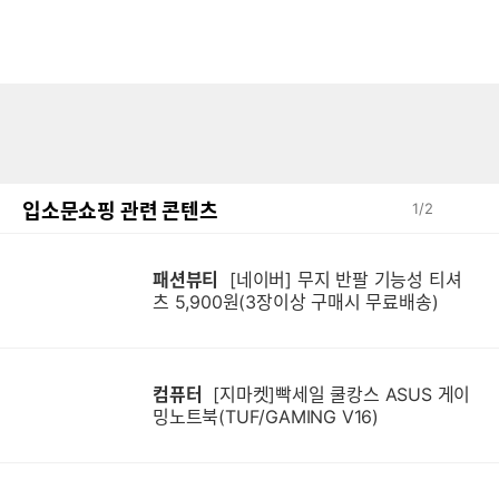
입소문쇼핑 관련 콘텐츠
1
/
2
패션뷰티
[네이버] 무지 반팔 기능성 티셔
츠 5,900원(3장이상 구매시 무료배송)
컴퓨터
[지마켓]빡세일 쿨캉스 ASUS 게이
밍노트북(TUF/GAMING V16)