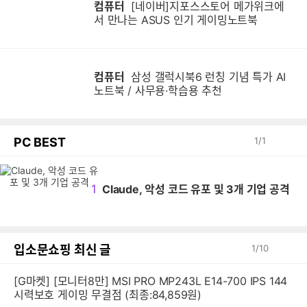
컴퓨터
[네이버]지포스스토어 메가위크에
서 만나는 ASUS 인기 게이밍노트북
컴퓨터
삼성 갤럭시북6 런칭 기념 특가 AI
노트북 / 사무용·학습용 추천
PC BEST
1
/
1
1
Claude, 악성 코드 유포 및 3개 기업 공격
입소문쇼핑 최신 글
1
/
10
[G마켓] [모니터8만] MSI PRO MP243L E14-700 IPS 144
시력보호 게이밍 무결점 (최종:84,859원)