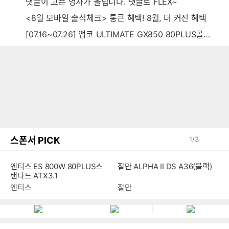
댓글이 고픈 영자가 올립니다. 댓글로 FLEX~
<8월 모바일 출석체크> 통큰 혜택! 8월, 더 커진 혜택
[07.16~07.26] 앱코 ULTIMATE GX850 80PLUS골드 풀모듈러 ATX3.0 블랙
스폰서 PICK
1
/
3
엔티스 ES 800W 80PLUS스
잘만 ALPHA II DS A36(블랙)
탠다드 ATX3.1
엔티스
잘만