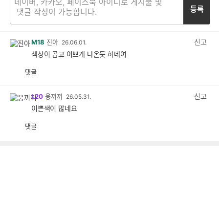
등록
신고
M18
진아
26.06.01.
색상이 곱고 이쁘게 나온듯 하네여
댓글
공
비
감
공
감
신고
L20
웅끼끼
26.05.31.
이쁜색이 많네요
댓글
공
비
감
공
감