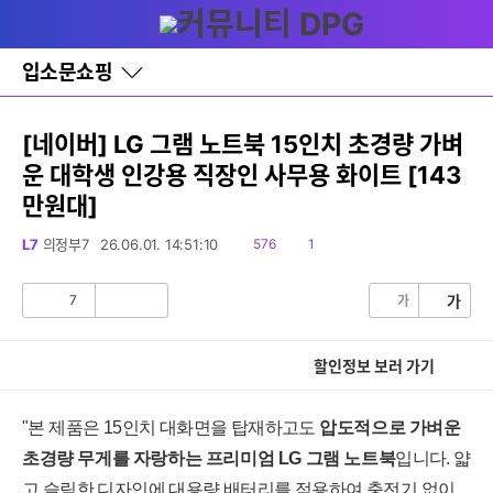
다
글쓰기
메뉴
나
와
홈
입소문쇼핑
바
로
가
기
[네이버] LG 그램 노트북 15인치 초경량 가벼
레
운 대학생 인강용 직장인 사무용 화이트 [143
이
어
만원대]
창
토
읽
댓
L7
의정부7
26.06.01. 14:51:10
576
1
글
음
글
7
가
가
공
비
감
공
감
할인정보 보러 가기
"본 제품은 15인치 대화면을 탑재하고도
압도적으로 가벼운
초경량 무게를 자랑하는 프리미엄 LG 그램 노트북
입니다. 얇
고 슬림한 디자인에 대용량 배터리를 적용하여 충전기 없이