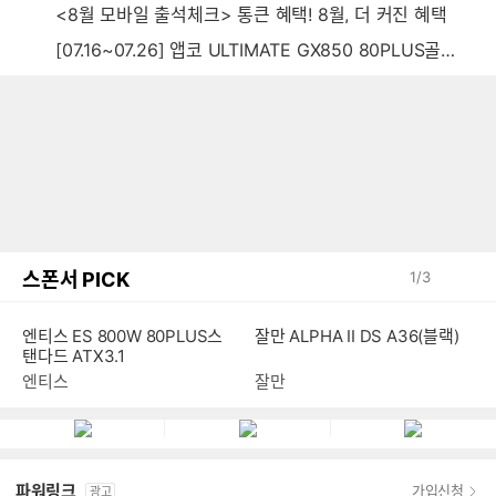
<8월 모바일 출석체크> 통큰 혜택! 8월, 더 커진 혜택
[07.16~07.26] 앱코 ULTIMATE GX850 80PLUS골드 풀모듈러 ATX3.0 블랙
스폰서 PICK
1
/
3
엔티스 ES 800W 80PLUS스
잘만 ALPHA II DS A36(블랙)
탠다드 ATX3.1
엔티스
잘만
파워링크
가입신청
광고