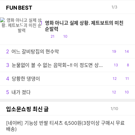
FUN BEST
1
/
3
1
영화 아니고 실제 상황. 제트보트의 미친
영
순발력
공
댓
21
10
감
글
2
어느 갈비탕집의 현수막
공
19
댓
14
감
글
3
눈물없이 볼 수 없는 음악회~!! 이 정도면 상줘야..ㅠ
공
13
댓
8
감
글
4
당황한 댕댕이
공
12
댓
11
감
글
5
내가 졌다
공
12
댓
10
감
글
입소문쇼핑 최신 글
1
/
10
[네이버] 기능성 반팔 티셔츠 6,500원(3장이상 구매시 무료
배송)