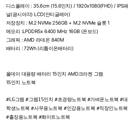
디스플레이 : 35.6cm (15.6인치) / 1920x1080(FHD) / IPS패
널(광시야각) LCD(안티글레어)
저장장치 : M.2 NVMe 256GB + M.2 NVMe 슬롯 1
메모리 :LPDDR5x 6400 MHz 16GB (온보드)
그래픽 : AMD 라데온 840M
배터리 : 72Wh (리튬이온배터리)
올데이 대용량 배터리 15인치 AMD크라켄 그램
15인치 노트북
#LG그램
#그램15인치
#초경량노트북
#가벼운노트북
#대
학생노트북
#사무용노트북
#인강용노트북
#직장인노트북
#출장용노트북
#화이트노트북