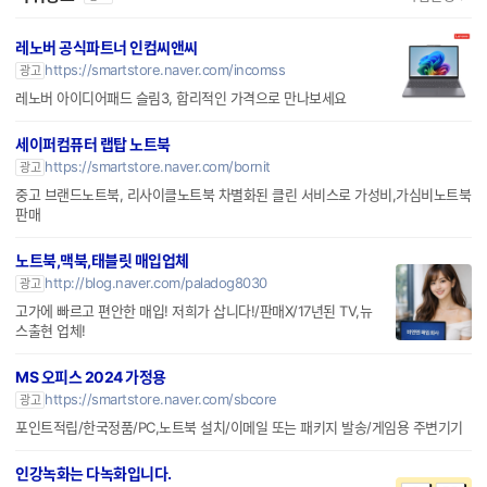
레노버 공식파트너 인컴씨앤씨
https://smartstore.naver.com/incomss
광고
레노버 아이디어패드 슬림3, 합리적인 가격으로 만나보세요
세이퍼컴퓨터 랩탑 노트북
https://smartstore.naver.com/bornit
광고
중고 브랜드노트북, 리사이클노트북 차별화된 클린 서비스로 가성비,가심비노트북
판매
노트북,맥북,태블릿 매입업체
http://blog.naver.com/paladog8030
광고
고가에 빠르고 편안한 매입! 저희가 삽니다!/판매X/17년된 TV,뉴
스출현 업체!
MS 오피스 2024 가정용
https://smartstore.naver.com/sbcore
광고
포인트적립/한국정품/PC,노트북 설치/이메일 또는 패키지 발송/게임용 주변기기
인강녹화는 다녹화입니다.