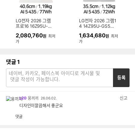
LG전자 2026 그램
LG전자 2026 그램1
프로16 16Z95U-G
4 14Z95U-GS5W
S5WK (SSD 512G
K (SSD 512GB)
2,080,760
1,634,680
원
최저
원
최저
B)
가
가
댓글
1
등록
신고
L20
웅끼끼
26.06.02.
디자인이깔끔해서 좋군요
댓글
공
비
감
공
감