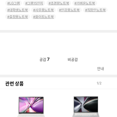
LG그램
그램15인치
초경량노트북
가벼운노트북
대학생노트북
사무용노트북
인강용노트북
직장인노트북
출장용노트북
화이트노트북
7
공감
비공감
안내
관련 상품
1
/
2