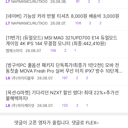
읽
공
댓
L7
NAPMKMCURUTXO0
26.08.08.
81
2
2
음
감
글
[네이버] 기능성 카라 반팔 티셔츠 8,000원 배송비 3,000원
읽
공
댓
L7
NAPMKMCURUTXO0
26.08.07.
106
2
2
음
감
글
[11번가] (듀얼모드) MSI MAG 321UPD700 E14 듀얼모드
게이밍 4K IPS 144 무결점 모니터 (최종:442,410원)
읽
공
댓
엠에스아이
26.08.07.
156
2
1
음
감
글
[방구석PC 풀옵션 패키지 단독특가!최종가 1만2천!] 모바 전
동칫솔 MOVA Fresh Pro 실버 무선 터치 IPX7 방수 10단계
진동 음파 전동칫솔
읽
공
댓
L9
(주)아이티블루
26.08.07.
197
2
2
음
감
글
[옥션·G마켓] 기다리던 NZXT 할인 떴다! 최대 22%+추가선
물혜택까지!
읽
공
댓
L8
(주)하이케이넷
26.08.07.
120
2
1
음
감
글
댓글이 고픈 영자가 올립니다. 댓글로 FLEX~