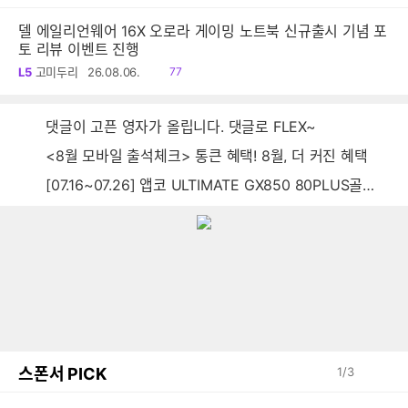
음
델 에일리언웨어 16X 오로라 게이밍 노트북 신규출시 기념 포
토 리뷰 이벤트 진행
읽
L5
고미두리
26.08.06.
77
음
댓글이 고픈 영자가 올립니다. 댓글로 FLEX~
<8월 모바일 출석체크> 통큰 혜택! 8월, 더 커진 혜택
[07.16~07.26] 앱코 ULTIMATE GX850 80PLUS골드 풀모듈러 ATX3.0 블랙
스폰서 PICK
1
/
3