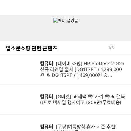
입소문쇼핑 관련 콘텐츠
1
/
3
컴퓨터
[네이버 쇼핑] HP ProDesk 2 G2a
신규 라인업 출시 [DG1T7PT / 1,299,000
원 ＆ DG1T5PT / 1,469,000원 ＆
DG1Q4PT / 1,599,000원]
컴퓨터
[G마켓] ★혜택 빡! 가격 빡!★ 갤북
6프로 빡세일 행사예고 (308만/무료배송)
컴퓨터
[쿠팡]여름방학·휴가 시즌 추천!