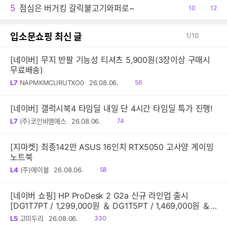
5
점심은 버거킹 갈릭불고기와퍼로~
공
10
댓
12
감
글
입소문쇼핑 최신 글
1
/
10
[네이버] 무지 반팔 기능성 티셔츠 5,900원(3장이상 구매시
무료배송)
읽
L7
NAPMKMCURUTXO0
26.08.06.
56
음
[네이버] 갤럭시북4 타임딜 내일 단 4시간 타임딜 특가 진행!
읽
L7
(주)코인비엠에스
26.08.06.
74
음
[지마켓] 최종142만 ASUS 16인치 RTX5050 고사양 게이밍
노트북
읽
L4
(주)에이블
26.08.06.
58
음
[네이버 쇼핑] HP ProDesk 2 G2a 신규 라인업 출시
[DG1T7PT / 1,299,000원 ＆ DG1T5PT / 1,469,000원 ＆
DG1Q4PT / 1,599,000원]
읽
L5
고미두리
26.08.06.
330