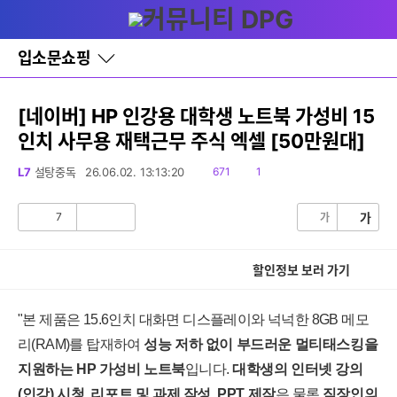
다
글쓰기
메뉴
나
와
홈
입소문쇼핑
바
로
가
기
[네이버] HP 인강용 대학생 노트북 가성비 15
레
인치 사무용 재택근무 주식 엑셀 [50만원대]
이
어
창
읽
댓
L7
설탕중독
26.06.02. 13:13:20
671
1
토
음
글
글
7
가
가
공
비
감
공
감
할인정보 보러 가기
"본 제품은 15.6인치 대화면 디스플레이와 넉넉한 8GB 메모
리(RAM)를 탑재하여
성능 저하 없이 부드러운 멀티태스킹을
지원하는 HP 가성비 노트북
입니다.
대학생의 인터넷 강의
(인강) 시청, 리포트 및 과제 작성, PPT 제작
은 물론
직장인의