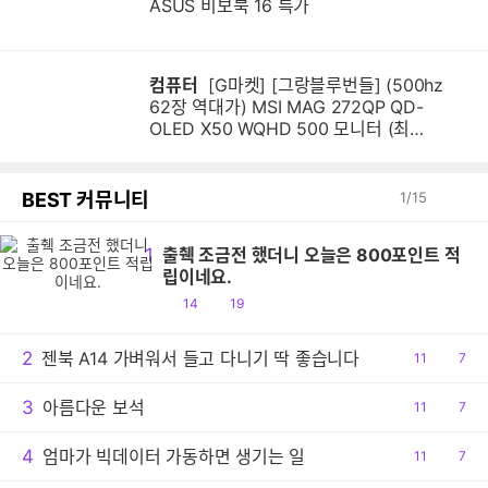
ASUS 비보북 16 특가
컴퓨터
[G마켓] [그랑블루번들] (500hz
62장 역대가) MSI MAG 272QP QD-
OLED X50 WQHD 500 모니터 (최
종:620,160원)
BEST 커뮤니티
1
/
15
1
출췍 조금전 했더니 오늘은 800포인트 적
립이네요.
공
댓
14
19
감
글
2
젠북 A14 가벼워서 들고 다니기 딱 좋습니다
공
11
댓
7
감
글
3
아름다운 보석
공
11
댓
7
감
글
4
엄마가 빅데이터 가동하면 생기는 일
공
11
댓
7
감
글