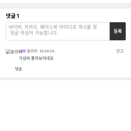
댓글
1
등록
신고
L20
웅끼끼
26.06.04.
가성비 좋아보이네요
댓글
공
비
감
공
감