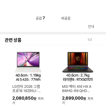
7
공감
비공감
안내
관련 상품
1
/
2
LG전자 2026 그램
MSI 벡터 A16 HX A
프로16 16Z95U-G
8WHG-R9 QHD+
S5WK (SSD 512G
(SSD 1TB)
2,080,850
2,699,000
원
최저
원
최저
B)
가
가