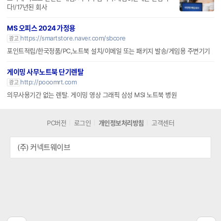
http://blog.naver.com/paladog8030
광고
고가에 빠르고 편안한 매입! 저희가 삽니다!매입O,판매는 안합니
다!/17년된 회사
MS 오피스 2024 가정용
https://smartstore.naver.com/sbcore
광고
포인트적립/한국정품/PC,노트북 설치/이메일 또는 패키지 발송/게임용 주변기기
게이밍 사무노트북 단기렌탈
http://pooomrt.com
광고
의무사용기간 없는 렌탈. 게이밍 영상 그래픽 삼성 MSI 노트북 병원
PC버전
로그인
개인정보처리방침
고객센터
(주) 커넥트웨이브