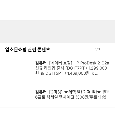
입소문쇼핑 관련 콘텐츠
1
/
3
컴퓨터
[네이버 쇼핑] HP ProDesk 2 G2a
신규 라인업 출시 [DG1T7PT / 1,299,000
원 ＆ DG1T5PT / 1,469,000원 ＆
DG1Q4PT / 1,599,000원]
컴퓨터
[G마켓] ★혜택 빡! 가격 빡!★ 갤북
6프로 빡세일 행사예고 (308만/무료배송)