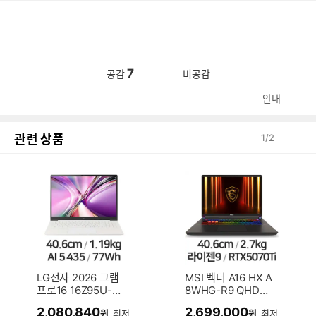
7
공감
비공감
안내
관련 상품
1
/
2
LG전자 2026 그램
MSI 벡터 A16 HX A
프로16 16Z95U-G
8WHG-R9 QHD+
S5WK (SSD 512G
(SSD 1TB)
2,080,840
2,699,000
원
최저
원
최저
B)