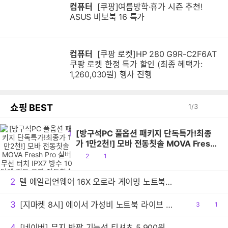
컴퓨터
[쿠팡]여름방학·휴가 시즌 추천!
ASUS 비보북 16 특가
컴퓨터
[쿠팡 로켓]HP 280 G9R-C2F6AT
쿠팡 로켓 한정 특가 할인 (최종 혜택가:
1,260,030원) 행사 진행
쇼핑 BEST
1
/
3
1
[방구석PC 풀옵션 패키지 단독특가!최종
가 1만2천!] 모바 전동칫솔 MOVA Fresh
Pro 실버 무선 터치 IPX7 방수 10단계 진
공
댓
2
1
동 음파 전동칫솔
감
글
2
델 에일리언웨어 16X 오로라 게이밍 노트북 신규출시 기념 포토 리뷰 이벤트 진행
3
[지마켓 8시] 에이서 가성비 노트북 라이브 혜택 정리 (아스파이어 / 스위프트)
공
3
댓
1
감
글
4
[네이버] 무지 반팔 기능성 티셔츠 5,900원(3장이상 구매시 무료배송)