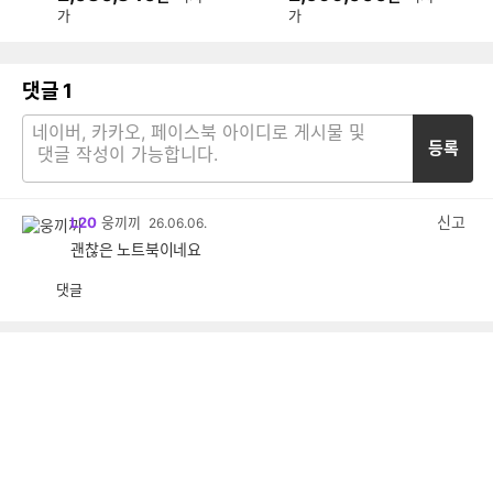
가
가
댓글
1
등록
신고
L20
웅끼끼
26.06.06.
괜찮은 노트북이네요
댓글
공
비
감
공
감