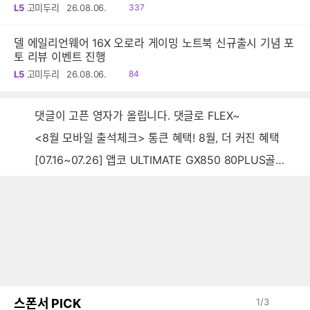
DG1Q4PT / 1,599,000원]
읽
L5
고미두리
26.08.06.
337
음
델 에일리언웨어 16X 오로라 게이밍 노트북 신규출시 기념 포
토 리뷰 이벤트 진행
읽
L5
고미두리
26.08.06.
84
음
댓글이 고픈 영자가 올립니다. 댓글로 FLEX~
<8월 모바일 출석체크> 통큰 혜택! 8월, 더 커진 혜택
[07.16~07.26] 앱코 ULTIMATE GX850 80PLUS골드 풀모듈러 ATX3.0 블랙
스폰서 PICK
1
/
3