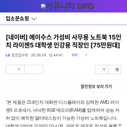
다
글쓰기
메뉴
나
와
홈
입소문쇼핑
바
로
가
기
[네이버] 에이수스 가성비 사무용 노트북 15인
레
치 라이젠5 대학생 인강용 직장인 [75만원대]
이
어
창
읽
댓
L6
초코칩수박
26.06.04. 12:44:41
666
1
토
음
글
글
7
가
가
공
비
감
공
감
할인정보 보러 가기
"본 제품은 15.6인치 대화면 디스플레이와 강력한 AMD 라이
젠5 프로세서, 넉넉한 8GB 메모리(RAM)를 탑재하여 성능 저
하 없이 쾌적한 멀티태스킹이 가능한 가성비 노트북입니다.
대학생 인터넷 강의(인강) 시청, 과제 및 레포트 작성은 물론 **