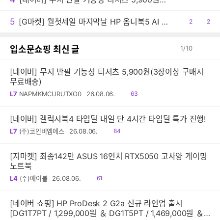
5
[G마켓] 월첫세일 마지막날 HP 옴니북5 AI 노트북 16-af1087TU 최종 149만원대!
공
2
댓
2
감
글
입소문쇼핑 최신 글
1
/
10
[네이버] 무지 반팔 기능성 티셔츠 5,900원(3장이상 구매시
무료배송)
읽
L7
NAPMKMCURUTXO0
26.08.06.
63
음
[네이버] 갤럭시북4 타임딜 내일 단 4시간 타임딜 특가 진행!
읽
L7
(주)코인비엠에스
26.08.06.
84
음
[지마켓] 최종142만 ASUS 16인치 RTX5050 고사양 게이밍
노트북
읽
L4
(주)에이블
26.08.06.
61
음
[네이버 쇼핑] HP ProDesk 2 G2a 신규 라인업 출시
[DG1T7PT / 1,299,000원 ＆ DG1T5PT / 1,469,000원 ＆