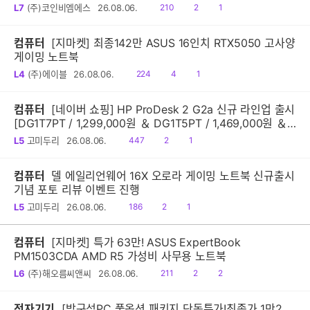
읽
공
댓
L7
(주)코인비엠에스
26.08.06.
210
2
1
음
감
글
컴퓨터
[지마켓] 최종142만 ASUS 16인치 RTX5050 고사양
게이밍 노트북
읽
공
댓
L4
(주)에이블
26.08.06.
224
4
1
음
감
글
컴퓨터
[네이버 쇼핑] HP ProDesk 2 G2a 신규 라인업 출시
[DG1T7PT / 1,299,000원 ＆ DG1T5PT / 1,469,000원 ＆
DG1Q4PT / 1,599,000원]
읽
공
댓
L5
고미두리
26.08.06.
447
2
1
음
감
글
컴퓨터
델 에일리언웨어 16X 오로라 게이밍 노트북 신규출시
기념 포토 리뷰 이벤트 진행
읽
공
댓
L5
고미두리
26.08.06.
186
2
1
음
감
글
컴퓨터
[지마켓] 특가 63만! ASUS ExpertBook
PM1503CDA AMD R5 가성비 사무용 노트북
읽
공
댓
L6
(주)해오름씨앤씨
26.08.06.
211
2
2
음
감
글
전자기기
[방구석PC 풀옵션 패키지 단독특가!최종가 1만2