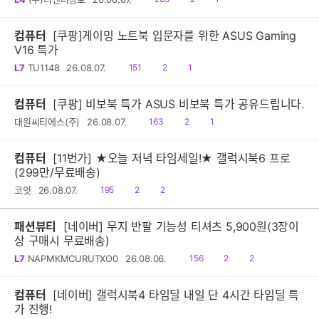
음
감
글
컴퓨터
[쿠팡]게이밍 노트북 입문자를 위한 ASUS Gaming
V16 특가
읽
공
댓
L7
TU1148
26.08.07.
151
2
1
음
감
글
컴퓨터
[쿠팡] 비보북 특가 ASUS 비보북 특가 공유드립니다.
읽
공
댓
대원씨티에스(주)
26.08.07.
163
2
1
음
감
글
컴퓨터
[11번가] ★오늘 저녁 타임세일!★ 갤럭시북6 프로
(299만/무료배송)
읽
공
댓
코잇
26.08.07.
195
2
2
음
감
글
패션뷰티
[네이버] 무지 반팔 기능성 티셔츠 5,900원(3장이
상 구매시 무료배송)
읽
공
댓
L7
NAPMKMCURUTXO0
26.08.06.
156
2
2
음
감
글
컴퓨터
[네이버] 갤럭시북4 타임딜 내일 단 4시간 타임딜 특
가 진행!