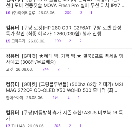
천!] 모바 전동칫솔 MOVA Fresh Pro 실버 무선 터치 IPX7 방
수 10단계 진동 음파 전동칫솔
읽
공
댓
L9
(주)아이티블루
26.08.06.
200
2
1
음
감
글
컴퓨터
[쿠팡 로켓]HP 280 G9R-C2F6AT 쿠팡 로켓 한정
특가 할인 (최종 혜택가: 1,260,030원) 행사 진행
읽
공
댓
L5
고미두리
26.08.06.
199
2
2
음
감
글
컴퓨터
[G마켓] ★혜택 빡! 가격 빡!★ 갤북6프로 빡세일 행
사예고 (308만/무료배송)
읽
공
댓
코잇
26.08.06.
244
2
1
음
감
글
컴퓨터
[G마켓] [그랑블루번들] (500hz 62장 역대가) MSI
MAG 272QP QD-OLED X50 WQHD 500 모니터 (최
종:620,160원)
읽
공
댓
엠에스아이
26.08.06.
194
2
1
음
감
글
컴퓨터
[쿠팡]여름방학·휴가 시즌 추천! ASUS 비보북 16 특
가
읽
공
댓
L7
TU1148
26.08.06.
208
2
1
음
감
글