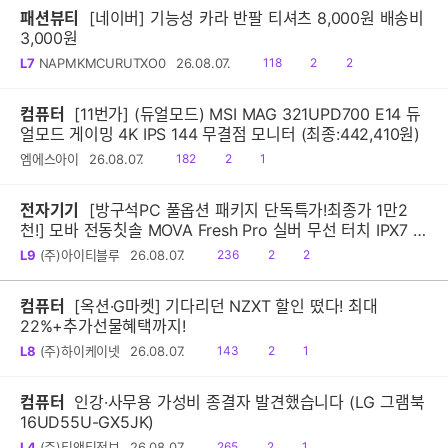
패션뷰티
[네이버] 기능성 카라 반팔 티셔츠 8,000원 배송비
3,000원
읽
공
댓
L7
NAPMKMCURUTXO0
26.08.07.
118
2
2
음
감
글
컴퓨터
[11번가] (듀얼모드) MSI MAG 321UPD700 E14 듀
얼모드 게이밍 4K IPS 144 무결점 모니터 (최종:442,410원)
읽
공
댓
엠에스아이
26.08.07.
182
2
1
음
감
글
전자기기
[방구석PC 풀옵션 패키지 단독특가!최종가 1만2
천!] 모바 전동칫솔 MOVA Fresh Pro 실버 무선 터치 IPX7 방
수 10단계 진동 음파 전동칫솔
읽
공
댓
L9
(주)아이티블루
26.08.07.
236
2
2
음
감
글
컴퓨터
[옥션·G마켓] 기다리던 NZXT 할인 떴다! 최대
22%+추가선물혜택까지!
읽
공
댓
L8
(주)하이케이넷
26.08.07.
143
2
1
음
감
글
컴퓨터
인강·사무용 가성비 종결자 발견했습니다 (LG 그램북
16UD55U-GX5JK)
읽
공
댓
L4
(주)티앤티정보
26.08.07.
265
2
1