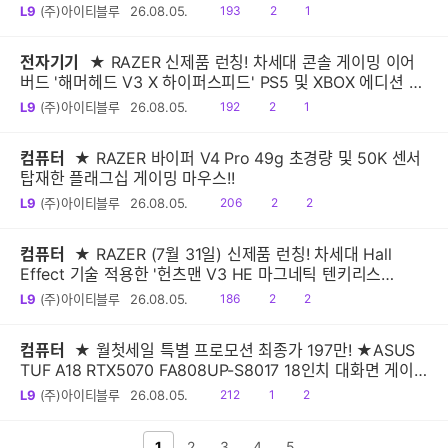
Bit DSP"
읽
공
댓
L9
(주)아이티블루
26.08.05.
193
2
1
음
감
글
전자기기
★ RAZER 신제품 런칭! 차세대 콘솔 게이밍 이어
버드 '해머헤드 V3 X 하이퍼스피드' PS5 및 XBOX 에디션 출
시!
읽
공
댓
L9
(주)아이티블루
26.08.05.
192
2
1
음
감
글
컴퓨터
★ RAZER 바이퍼 V4 Pro 49g 초경량 및 50K 센서
탑재한 플래그십 게이밍 마우스!!
읽
공
댓
L9
(주)아이티블루
26.08.05.
206
2
2
음
감
글
컴퓨터
★ RAZER (7월 31일) 신제품 런칭! 차세대 Hall
Effect 기술 적용한 '헌츠맨 V3 HE 마그네틱 텐키리스
8KHz, 미니 65% 8KHz' 출시
읽
공
댓
L9
(주)아이티블루
26.08.05.
186
2
2
음
감
글
컴퓨터
★ 월첫세일 특별 프로모션 최종가 197만! ★ASUS
TUF A18 RTX5070 FA808UP-S8017 18인치 대화면 게이
밍노트북
읽
공
댓
L9
(주)아이티블루
26.08.05.
212
1
2
음
감
글
전 페이지
1
2
다음 페이지
3
4
5