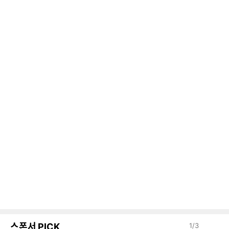
스폰서 PICK
1
/
3