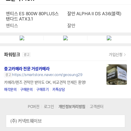
엔티스 ES 800W 80PLUS스
잘만 ALPHA II DS A36(블랙)
탠다드 ATX3.1
엔티스
잘만
파워링크
가입신청
광고
중고카메라 전문 거성카메라
https://smartstore.naver.com/geosung29
광고
카메라/렌즈 견적만 받아도 OK, 비교견적 언제든 환영!
매각문의
구매문의
구매후기
카톡상담
PC버전
로그인
개인정보처리방침
고객센터
(주) 커넥트웨이브