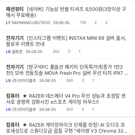
패션뷰티
[네이버] 기능성 반팔 티셔츠 6,500원(3장이상 구
매시 무료배송)
읽
공
댓
L7
NAPMKMCURUTXO0
26.08.05.
174
2
2
음
감
글
전자기기
[인스타그램 이벤트] INSTAX MINI 99 실버 출시,
팔로우 이벤트 안내
읽
공
댓
L6
블루죤
26.08.05.
202
2
1
음
감
글
전자기기
[방구석PC 풀옵션 패키지 단독특가!최종가 1만2
천!] 모바 전동칫솔 MOVA Fresh Pro 실버 무선 터치 IPX7 방
수 10단계 진동 음파 전동칫솔
읽
공
댓
L9
(주)아이티블루
26.08.05.
240
2
1
음
감
글
컴퓨터
★ RAZER 데스에더 V4 Pro 무선 성능과 초정밀 센
서로 경쟁력 강화시킨 e스포츠 게이밍 마우스!!
읽
공
댓
L9
(주)아이티블루
26.08.05.
202
2
1
음
감
글
컴퓨터
★ RAZER 게이밍마이크 신제품 런칭! AI 오디오 프
로세싱으로 스튜디오급 음질 구현 "세이렌 V3 Chroma 32-