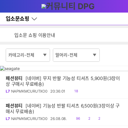
다
글쓰기
메뉴
나
와
홈
입소문쇼핑
검색
바
잦은 오류, PC속도 잡자! PC안정화 위해 이건 꼭!
로
가
입소문 쇼핑 이용안내
기
레
게시판 활동 제한 정책 안내
이
어
창
토
글
패션뷰티
[네이버] 무지 반팔 기능성 티셔츠 5,900원(3장이
상 구매시 무료배송)
읽
L7
NAPMKMCURUTXO0
20:36:01
18
음
패션뷰티
[네이버] 기능성 반팔 티셔츠 6,500원(3장이상 구
매시 무료배송)
읽
공
댓
L7
NAPMKMCURUTXO0
26.08.08.
96
2
2
음
감
글