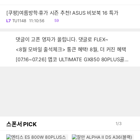
음
[쿠팡]여름방학·휴가 시즌 추천! ASUS 비보북 16 특가
읽
L7
TU1148
11:10:56
59
음
댓글이 고픈 영자가 올립니다. 댓글로 FLEX~
<8월 모바일 출석체크> 통큰 혜택! 8월, 더 커진 혜택
[07.16~07.26] 앱코 ULTIMATE GX850 80PLUS골드 풀모듈러 ATX3.0 블랙
스폰서 PICK
1
/
3