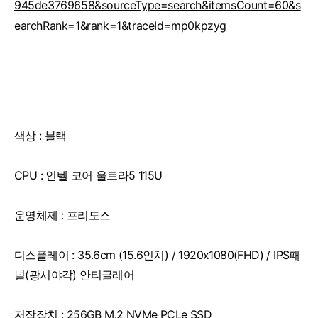
945de3769658&sourceType=search&itemsCount=60&s
earchRank=1&rank=1&traceId=mp0kpzyg
색상 : 블랙
CPU : 인텔 코어 울트라5 115U
운영체제 : 프리도스
디스플레이 : 35.6cm (15.6인치) / 1920x1080(FHD) / IPS패
널(광시야각) 안티글레어
저장장치 : 256GB M.2 NVMe PCLe SSD