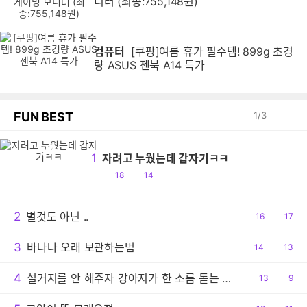
니터 (최종:755,148원)
컴퓨터
[쿠팡]여름 휴가 필수템! 899g 초경
량 ASUS 젠북 A14 특가
FUN BEST
1
/
3
자
1
자려고 누웠는데 갑자기ㅋㅋ
공
댓
18
14
감
글
2
별것도 아닌 ..
공
16
댓
17
감
글
3
바나나 오래 보관하는법
공
14
댓
13
감
글
4
설거지를 안 해주자 강아지가 한 소름 돋는 행동
공
13
댓
9
감
글