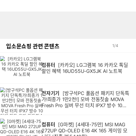
입소문쇼핑 관련 콘텐츠
1
/
4
컴퓨터
[카카오] LG그램북 16 카카오 톡딜
할인 혜택 16UD55U-GX5JK AI 노트북
전자기기
[방구석PC 풀옵션 패키지 단독특
가!최종가 1만2천!] 모바 전동칫솔 MOVA
Fresh Pro 실버 무선 터치 IPX7 방수 10단
계 진동 음파 전동칫솔
컴퓨터
[G마켓] [4세대-75만] MSI MAG
272UP QD-OLED E16 4K 165 게이밍 모