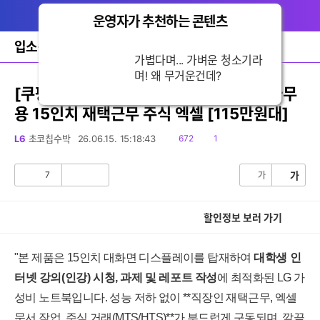
다
글쓰기
메뉴
나
운영자가 추천하는 콘텐츠
닫
와
기
홈
입소문쇼핑
바
가볍다며... 가벼운 청소기라
로
며! 왜 무거운건데?
가
기
[쿠팡] LG 인강용 대학생 노트북 가성비 사무
레
용 15인치 재택근무 주식 엑셀 [115만원대]
이
어
창
읽
댓
L6
초코칩수박
26.06.15. 15:18:43
672
1
토
음
글
글
7
가
가
공
비
감
공
감
할인정보 보러 가기
"본 제품은 15인치 대화면 디스플레이를 탑재하여
대학생 인
터넷 강의(인강) 시청, 과제 및 레포트 작성
에 최적화된 LG 가
성비 노트북입니다. 성능 저하 없이 **직장인 재택근무, 엑셀
문서 작업, 주식 거래(MTS/HTS)**가 부드럽게 구동되며, 깔끔