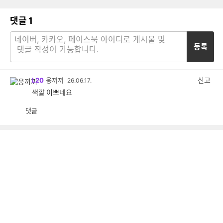
댓글
1
등록
신고
L20
웅끼끼
26.06.17.
색깔 이쁘네요
댓글
공
비
감
공
감