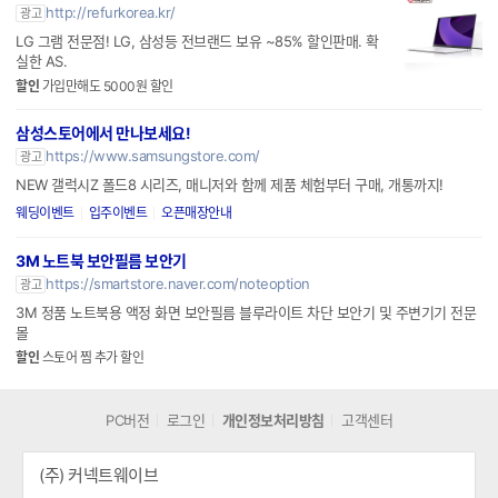
LG 그램 전문점! LG, 삼성등 전브랜드 보유 ~85% 할인판매. 확
실한 AS.
할인
가입만해도 5000원 할인
삼성스토어에서 만나보세요!
https://www.samsungstore.com/
광고
NEW 갤럭시Z 폴드8 시리즈, 매니저와 함께 제품 체험부터 구매, 개통까지!
웨딩이벤트
입주이벤트
오픈매장안내
3M 노트북 보안필름 보안기
https://smartstore.naver.com/noteoption
광고
3M 정품 노트북용 액정 화면 보안필름 블루라이트 차단 보안기 및 주변기기 전문
몰
할인
스토어 찜 추가 할인
PC버전
로그인
개인정보처리방침
고객센터
(주) 커넥트웨이브