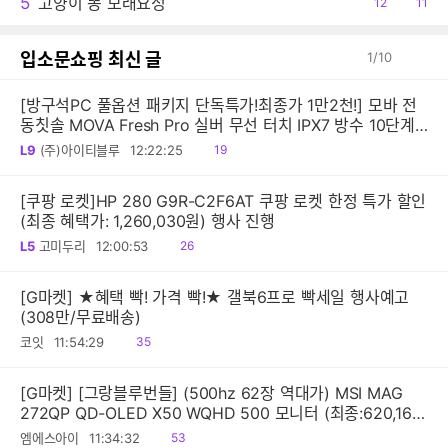
5
고양이 똥 모래요정
공
12
댓
11
감
글
입소문쇼핑 최신 글
1
/
10
[방구석PC 풀옵션 패키지 단독특가!최종가 1만2천!] 모바 전
동칫솔 MOVA Fresh Pro 실버 무선 터치 IPX7 방수 10단계
진동 음파 전동칫솔
읽
L9
(주)아이티블루
12:22:25
19
음
[쿠팡 로켓]HP 280 G9R-C2F6AT 쿠팡 로켓 한정 특가 할인
(최종 혜택가: 1,260,030원) 행사 진행
읽
L5
고미두리
12:00:53
26
음
[G마켓] ★혜택 빡! 가격 빡!★ 갤북6프로 빡세일 행사예고
(308만/무료배송)
읽
코잇
11:54:29
35
음
[G마켓] [그랑블루번들] (500hz 62장 역대가) MSI MAG
272QP QD-OLED X50 WQHD 500 모니터 (최종:620,160
원)
읽
엠에스아이
11:34:32
53