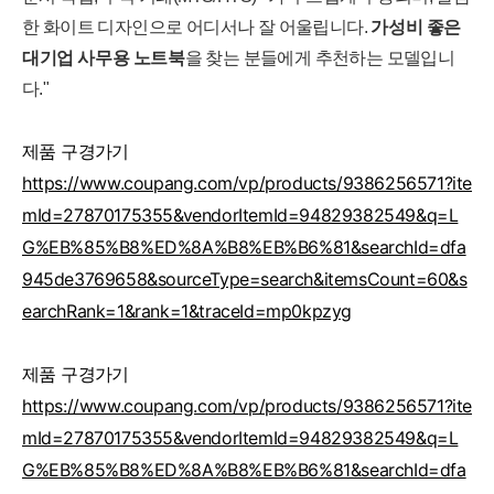
한 화이트 디자인으로 어디서나 잘 어울립니다.
가성비 좋은
대기업 사무용 노트북
을 찾는 분들에게 추천하는 모델입니
다."
제품 구경가기
https://www.coupang.com/vp/products/9386256571?ite
mId=27870175355&vendorItemId=94829382549&q=L
G%EB%85%B8%ED%8A%B8%EB%B6%81&searchId=dfa
945de3769658&sourceType=search&itemsCount=60&s
earchRank=1&rank=1&traceId=mp0kpzyg
제품 구경가기
https://www.coupang.com/vp/products/9386256571?ite
mId=27870175355&vendorItemId=94829382549&q=L
G%EB%85%B8%ED%8A%B8%EB%B6%81&searchId=dfa