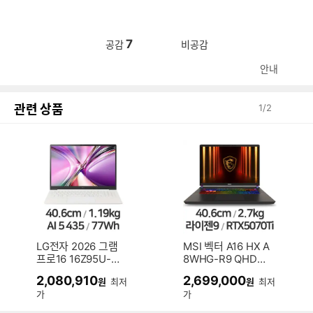
7
공감
비공감
안내
관련 상품
1
/
2
LG전자 2026 그램
MSI 벡터 A16 HX A
프로16 16Z95U-G
8WHG-R9 QHD+
S5WK (SSD 512G
(SSD 1TB)
2,080,910
2,699,000
원
최저
원
최저
B)
가
가