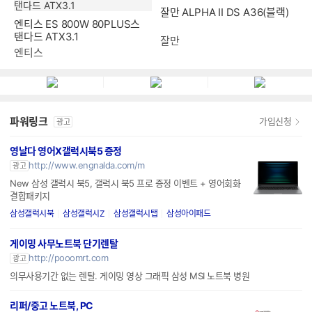
엔티스 ES 800W 80PLUS스
잘만 ALPHA II DS A36(블랙)
탠다드 ATX3.1
엔티스
잘만
파워링크
가입신청
광고
영날다 영어X갤럭시북5 증정
http://www.engnalda.com/m
광고
New 삼성 갤럭시 북5, 갤럭시 북5 프로 증정 이벤트 + 영어회화
결합패키지
삼성갤럭시북
삼성갤럭시Z
삼성갤럭시탭
삼성아이패드
게이밍 사무노트북 단기렌탈
http://pooomrt.com
광고
의무사용기간 없는 렌탈. 게이밍 영상 그래픽 삼성 MSI 노트북 병원
리퍼/중고 노트북, PC
http://refurkorea.kr/
광고