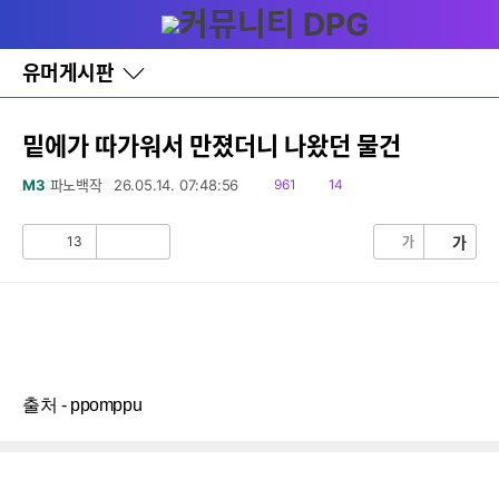
다
글쓰기
메뉴
나
와
홈
유머게시판
바
로
가
기
밑에가 따가워서 만졌더니 나왔던 물건
레
이
읽
댓
M3
파노백작
26.05.14. 07:48:56
961
14
어
음
글
창
토
13
가
가
공
비
글
감
공
감
출처 - ppomppu