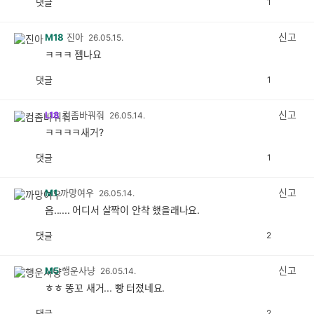
댓글
1
공
비
감
공
감
신고
M18
진아
26.05.15.
ㅋㅋㅋ 젬나요
댓글
1
공
비
감
공
감
신고
L18
컴좀바꿔줘
26.05.14.
ㅋㅋㅋㅋ새거?
댓글
1
공
비
감
공
감
신고
M1
까망여우
26.05.14.
음...... 어디서 살짝이 안착 했을래나요.
댓글
2
공
비
감
공
감
신고
M5
행운사냥
26.05.14.
ㅎㅎ 똥꼬 새거... 빵 터졌네요.
댓글
2