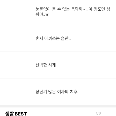
눈
눈물없이 볼 수 없는 음악회~!! 이 정도면 상
줘야..ㅠ
휴지 아껴쓰는 습관..
신박한 시계
장
장난기 많은 여자의 치후
생활 BEST
1
/
3