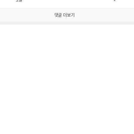
공
비
감
공
감
댓글 더보기