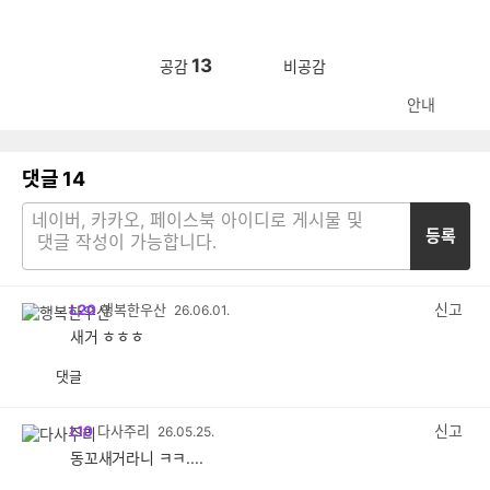
13
공감
비공감
안내
댓글
14
등록
신고
L20
행복한우산
26.06.01.
새거 ㅎㅎㅎ
댓글
공
비
감
공
감
신고
L10
다사주리
26.05.25.
동꼬새거라니 ㅋㅋ....