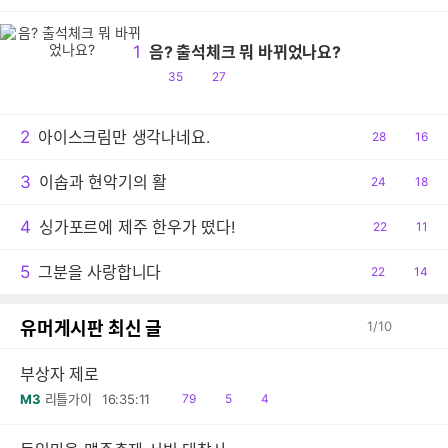
1
음? 출석체크 뭐 바뀌었나요?
공
댓
35
27
감
글
2
아이스크림만 생각나네요.
공
28
댓
16
감
글
3
이솝과 현악기의 활
공
24
댓
18
감
글
4
싱가포르에 제주 한우가 떴다!
공
22
댓
11
감
글
5
그분을 사랑합니다
공
22
댓
14
감
글
유머게시판 최신 글
1
/
10
부상자 제로
읽
공
댓
M3
리틀가이
16:35:11
79
5
4
음
감
글