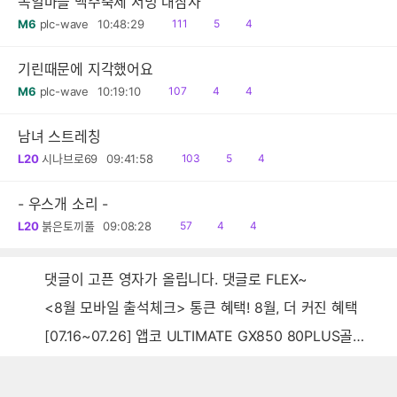
독일마을 맥주축제 서빙 대참사
읽
공
댓
M6
plc-wave
10:48:29
111
5
4
음
감
글
기린때문에 지각했어요
읽
공
댓
M6
plc-wave
10:19:10
107
4
4
음
감
글
남녀 스트레칭
읽
공
댓
L20
시나브로69
09:41:58
103
5
4
음
감
글
- 우스개 소리 -
읽
공
댓
L20
붉은토끼풀
09:08:28
57
4
4
음
감
글
댓글이 고픈 영자가 올립니다. 댓글로 FLEX~
<8월 모바일 출석체크> 통큰 혜택! 8월, 더 커진 혜택
[07.16~07.26] 앱코 ULTIMATE GX850 80PLUS골드 풀모듈러 ATX3.0 블랙