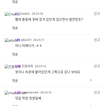
댓글
공
비
감
공
감
신고
L1
Creator
26.05.18.
빨래 돌릴때 옷에 낑겨 있던게 입으면서 발견한듯?
댓글
공
비
감
공
감
신고
L15
aibici01
26.05.17.
아니 어쩌다가..ㅎㅎ
댓글
공
비
감
공
감
신고
L20
진흙목욕
26.05.15.
옷이나 속옷에 붙어있던게 그쪽으로 갔나 보네요
댓글
1
공
비
감
공
감
신고
L20
rmaksenwk
26.05.15.
댓글 학원 장원일쎄