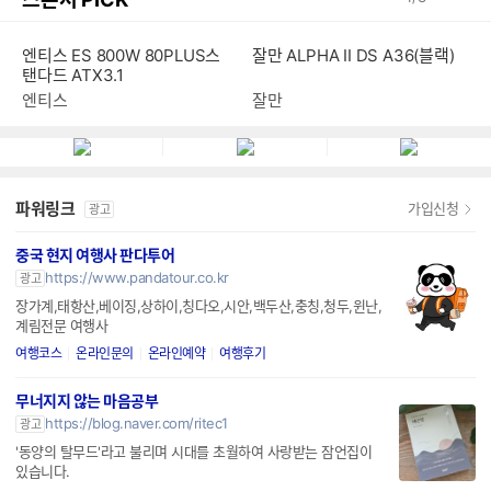
엔티스 ES 800W 80PLUS스
잘만 ALPHA II DS A36(블랙)
탠다드 ATX3.1
엔티스
잘만
파워링크
가입신청
광고
중국 현지 여행사 판다투어
https://www.pandatour.co.kr
광고
장가계,태항산,베이징,상하이,칭다오,시안,백두산,충칭,청두,윈난,
계림전문 여행사
여행코스
온라인문의
온라인예약
여행후기
무너지지 않는 마음공부
https://blog.naver.com/ritec1
광고
'동양의 탈무드'라고 불리며 시대를 초월하여 사랑받는 잠언집이
있습니다.