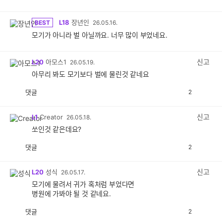
L18
장년인
BEST
26.05.16.
모기가 아니라 벌 아닐까요. 너무 많이 부었네요.
신고
L20
아모스1
26.05.19.
아무리 봐도 모기보다 벌에 물린것 같네요
댓글
2
공
비
감
공
감
신고
L1
Creator
26.05.18.
쏘인것 같은데요?
댓글
2
공
비
감
공
감
신고
L20
성식
26.05.17.
모기에 물려서 귀가 혹처럼 부었다면
병원에 가봐야 될 것 같네요.
댓글
2
공
비