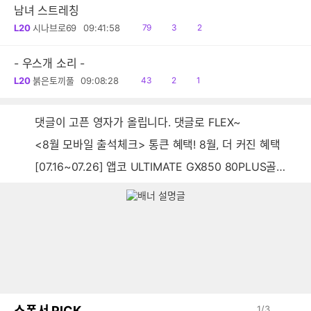
남녀 스트레칭
읽
공
댓
L20
시나브로69
09:41:58
79
3
2
음
감
글
- 우스개 소리 -
읽
공
댓
L20
붉은토끼풀
09:08:28
43
2
1
음
감
글
댓글이 고픈 영자가 올립니다. 댓글로 FLEX~
<8월 모바일 출석체크> 통큰 혜택! 8월, 더 커진 혜택
[07.16~07.26] 앱코 ULTIMATE GX850 80PLUS골드 풀모듈러 ATX3.0 블랙
스폰서 PICK
1
/
3