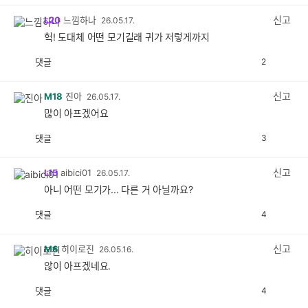
감
공
감
신고
L20
느낌하나
26.05.17.
헉! 도대체 어떤 모기길래 귀가 저렇게까지
댓글
2
공
비
감
공
감
신고
M18
진아
26.05.17.
많이 아프겠어요
댓글
3
공
비
감
공
감
신고
L15
aibici01
26.05.17.
아니 어떤 모기가... 다른 거 아닐까요?
댓글
4
공
비
감
공
감
신고
M6
히이로진
26.05.16.
않이 아프겠네요.
댓글
4
공
비
감
공