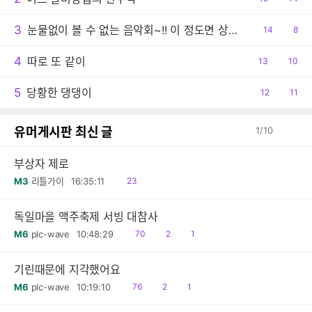
감
글
3
눈물없이 볼 수 없는 음악회~!! 이 정도면 상줘야..ㅠ
공
14
댓
8
감
글
4
따로 또 같이
공
13
댓
10
감
글
5
당황한 댕댕이
공
12
댓
11
감
글
유머게시판 최신 글
1
/
10
부상자 제로
읽
M3
리틀가이
16:35:11
23
음
독일마을 맥주축제 서빙 대참사
읽
공
댓
M6
plc-wave
10:48:29
70
2
1
음
감
글
기린때문에 지각했어요
읽
공
댓
M6
plc-wave
10:19:10
76
2
1
음
감
글