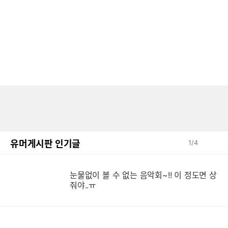
유머게시판 인기글
1
/
4
눈물없이 볼 수 없는 음악회~!! 이 정도면 상
눈
줘야..ㅠ