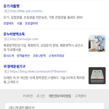
모기 리틀펫
http://little-pet.com/m/
광고
모기, 실험생물, 초등생물 전문농장, 각종 관찰생물 풀세트 완비!
관찰세트
식물
포토갤러리
온누리방역소독
http://onnuripv.com
광고
해충방역전문기업, 해충퇴치, 상담문의 환영, 해충방역시 공간소
독 무료행사중
회사소개
방역솔루션
코로나방역
소독의무대상
귀 청력운동기구
https://blog.naver.com/sound119center/
광고
오래된 귀,귀 개선된 사례,청력훈련,스탠퍼드 기술,50개국 특허등
록,고객후기
PC버전
로그인
개인정보처리방침
고객센터
(주) 커넥트웨이브