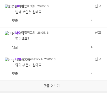
감
신고
L18
컴좀바꿔줘
26.05.16.
벌에 쏘인것 같네요 ㅋ
댓글
4
공
비
감
공
감
신고
L10
미필적고의
26.05.16.
벌이겠죠?
댓글
4
공
비
감
공
감
신고
L20
angeless1224
26.05.16.
많이 부은거 같아요.
댓글
4
공
비
감
공
감
댓글 더보기