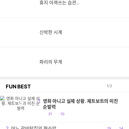
휴지 아껴쓰는 습관..
신박한 시계
파리의 무게
FUN BEST
1
/
3
1
영화 아니고 실제 상황. 제트보트의 미친
영
순발력
공
댓
21
10
감
글
2
어느 갈비탕집의 현수막
공
19
댓
14