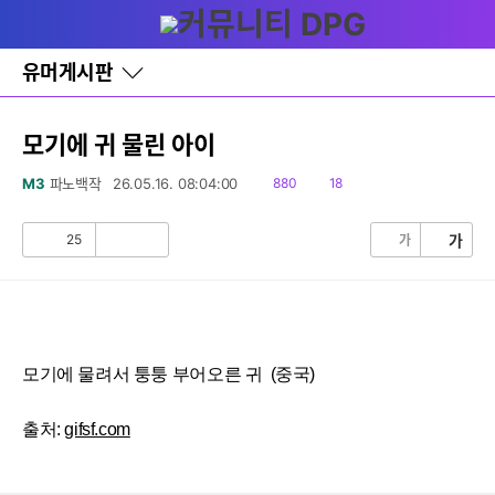
다
글쓰기
메뉴
나
와
홈
유머게시판
바
로
가
기
모기에 귀 물린 아이
레
이
읽
댓
M3
파노백작
26.05.16. 08:04:00
880
18
어
음
글
창
토
25
가
가
공
비
글
감
공
감
모기에 물려서 퉁퉁 부어오른 귀 (중국)
출처:
gifsf.com