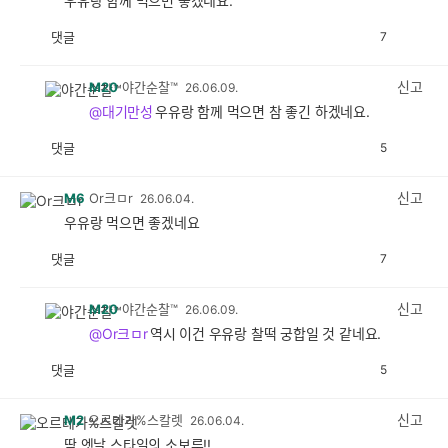
우유랑 함께 먹으면 좋겠네요.
댓글
7
공
비
감
공
감
신고
M20
야간순찰™
26.06.09.
@대기만성
우유랑 함께 먹으면 참 좋긴 하겠네요.
댓글
5
공
비
감
공
감
신고
M6
Or크ㅁr
26.06.04.
우유랑 먹으면 좋겠네요
댓글
7
공
비
감
공
감
신고
M20
야간순찰™
26.06.09.
@Or크ㅁr
역시 이건 우유랑 찰떡 궁합일 것 같네요.
댓글
5
공
비
감
공
감
신고
M2
오르테가%스칼렛
26.06.04.
딱 엣날 스타일의 소보루!!