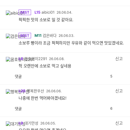
L15
aibici01
BEST
26.06.04.
퍽퍽한 맛의 소보로 일 것 같아요.
M11
검은바다
BEST
26.06.03.
소보루 빵이라 조금 퍽퍽하지만 우유와 같이 먹으면 맛있겠네요.
신고
L6
꿈호랑이2291
26.06.08.
헉 오랜만에 소보로 먹고 싶네용
댓글
5
공
비
감
공
감
신고
L20
행복한우산
26.06.06.
나중에 한번 먹어봐야겠네요!
댓글
6
공
비
감
공
감
신고
L9
대기만성
26.06.05.