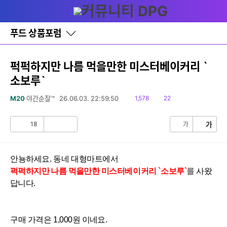
다
글쓰기
메뉴
나
와
홈
푸드 상품포럼
바
로
가
기
퍽퍽하지만 나름 먹을만한 미스터베이커리 `
레
소보루`
이
어
창
읽
댓
M20
야간순찰™
26.06.03. 22:59:50
1,578
22
토
음
글
글
18
가
가
공
비
감
공
감
안뇽하세요. 동네 대형마트에서
퍽퍽하지만 나름 먹을만한
미스터베이커리
`소보루
`
를
사왔
답니다.
구매 가격은 1,0
00원 이네요.