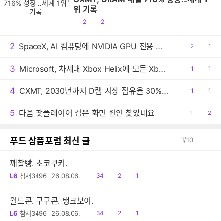
위 기록
공
댓
2
2
감
글
2
SpaceX, AI 컴퓨팅에 NVIDIA GPU 전용 사용
공
2
댓
1
감
글
3
Microsoft, 차세대 Xbox Helix에 모든 Xbox 게임 지원 추진
공
1
댓
1
감
글
4
CXMT, 2030년까지 D램 시장 점유율 30% 목표
공
1
댓
1
감
글
5
다음 팟플레이어 검은 화면 원인 찾았네요
공
1
댓
2
감
글
푸드 상품포럼 최신 글
1
/
10
깨찰빵. 초코쿠키.
읽
공
댓
L6
참새3496
26.08.06.
34
2
1
음
감
글
월드콘. 구구콘. 탱크보이.
읽
공
댓
L6
참새3496
26.08.06.
34
2
1