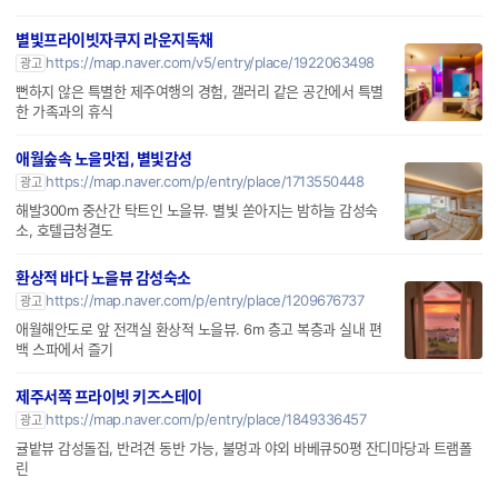
별빛프라이빗자쿠지 라운지독채
https://map.naver.com/v5/entry/place/1922063498
광고
뻔하지 않은 특별한 제주여행의 경험, 갤러리 같은 공간에서 특별
한 가족과의 휴식
애월숲속 노을맛집, 별빛감성
https://map.naver.com/p/entry/place/1713550448
광고
해발300m 중산간 탁트인 노을뷰. 별빛 쏟아지는 밤하늘 감성숙
소, 호텔급청결도
환상적 바다 노을뷰 감성숙소
https://map.naver.com/p/entry/place/1209676737
광고
애월해안도로 앞 전객실 환상적 노을뷰. 6m 층고 복층과 실내 편
백 스파에서 즐기
제주서쪽 프라이빗 키즈스테이
https://map.naver.com/p/entry/place/1849336457
광고
귤밭뷰 감성돌집, 반려견 동반 가능, 불멍과 야외 바베큐50평 잔디마당과 트램폴
린
PC버전
로그인
개인정보처리방침
고객센터