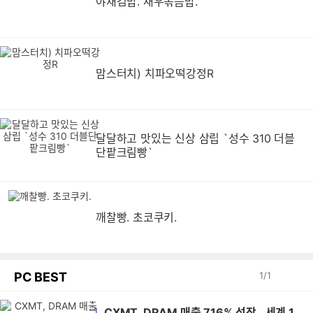
야채김밥. 새우볶음밥.
맘스터치) 치파오떡강정R
달달하고 맛있는 신상 삼립 `성수 310 더블
단팥크림빵`
깨찰빵. 초코쿠키.
PC BEST
1
/
1
1
CXMT, DRAM 매출 716% 성장…세계 1