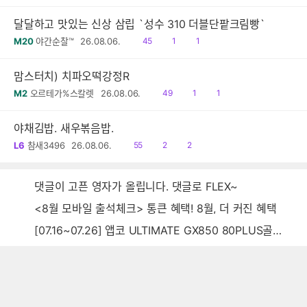
음
감
글
달달하고 맛있는 신상 삼립 `성수 310 더블단팥크림빵`
읽
공
댓
M20
야간순찰™
26.08.06.
45
1
1
음
감
글
맘스터치) 치파오떡강정R
읽
공
댓
M2
오르테가%스칼렛
26.08.06.
49
1
1
음
감
글
야채김밥. 새우볶음밥.
읽
공
댓
L6
참새3496
26.08.06.
55
2
2
음
감
글
댓글이 고픈 영자가 올립니다. 댓글로 FLEX~
<8월 모바일 출석체크> 통큰 혜택! 8월, 더 커진 혜택
[07.16~07.26] 앱코 ULTIMATE GX850 80PLUS골드 풀모듈러 ATX3.0 블랙