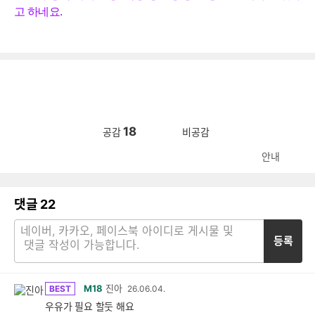
고
하
네
요
.
18
공감
비공감
안내
댓글
22
등록
M18
진아
BEST
26.06.04.
우유가 필요 할둣 해요