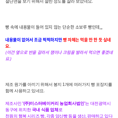
절단면을 보기 위해서 절반 정도를 잘라 보았네요.
빵 속에 내용물이 들어 있지 않는 단순한 소보루 빵인데,,,
내용물
이 없어서 조금 퍽퍽하지만
빵
자체는 먹을 만 한 듯 싶네
요.
(이건 옆으로 반을 갈라서 잼이나 크림을 발라서 먹으면 좋겠네
요.)
제조 원가를 아끼기 위해서 봉지 1개에 여러가지 빵 포장지를
함께 사용하고 있네요.
제조사인
'(주)미스터베이커리 농업회사법인'
는
대전광역시
동구에 위치한
국내 식품 업체
로
천원의 행복 시리즈 빵, 각종 양산빵 등
을
생
산
,
판
매
하
고
있
다