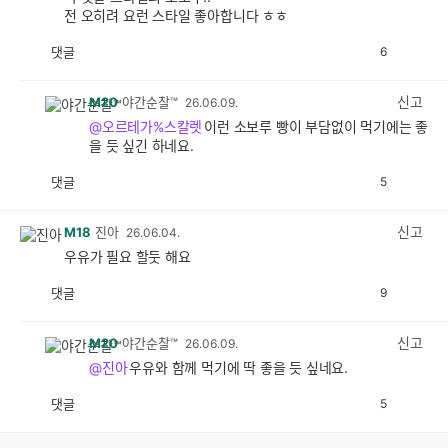
전 오히려 요런 스타일 좋아합니다 ㅎㅎ
댓글
6
공
비
감
공
감
신고
M20
야간순찰™
26.06.09.
@오르테가%스칼렛
이런 소보루 빵이 부담없이 먹기에는 좋
을 듯 싶긴 하네요.
댓글
5
공
비
감
공
감
신고
M18
진아
26.06.04.
우유가 필요 할둣 해요
댓글
9
공
비
감
공
감
신고
M20
야간순찰™
26.06.09.
@진아
우유와 함께 먹기에 딱 좋을 듯 싶네요.
댓글
5
공
비
감
공
감