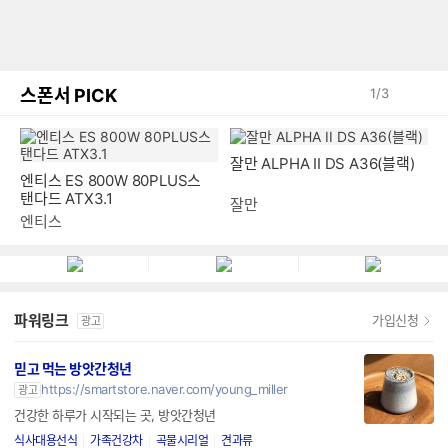
스폰서 PICK
1
/
3
엔티스 ES 800W 80PLUS스
잘만 ALPHA II DS A36(블랙)
탠다드 ATX3.1
엔티스
잘만
파워링크
가입신청
광고
믿고 먹는 방앗간청년
https://smartstore.naver.com/young_miller
광고
건강한 하루가 시작되는 곳, 방앗간청년
식사대용선식
가족건강차
곡물시리얼
견과류