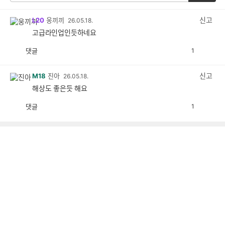
신고
L20
웅끼끼
26.05.18.
고급라인업인듯하네요
댓글
1
공
비
감
공
감
신고
M18
진아
26.05.18.
해상도 좋은듯 해요
댓글
1
공
비
감
공
감