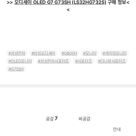
>>
오디세이 OLED G7 G73SH (LS32HG732S)
구매 정보<
<
삼성전자
삼성오디세이
G80SH
모니터
게이밍모니터
OLED모니터
삼성전자서포터즈
서포터즈
다나와서포터즈
G73SH
7
공감
비공감
안내