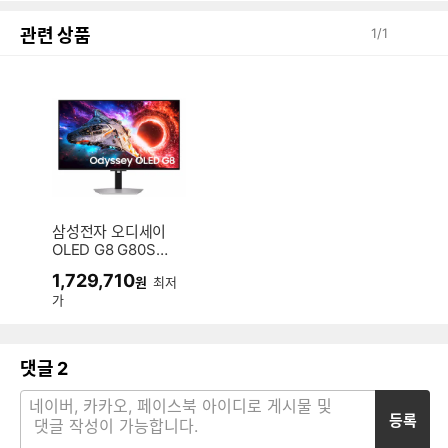
관련 상품
1
/
1
삼성전자 오디세이
OLED G8 G80SH
LS32HG802S
1,729,710
원
최저
가
댓글
2
등록