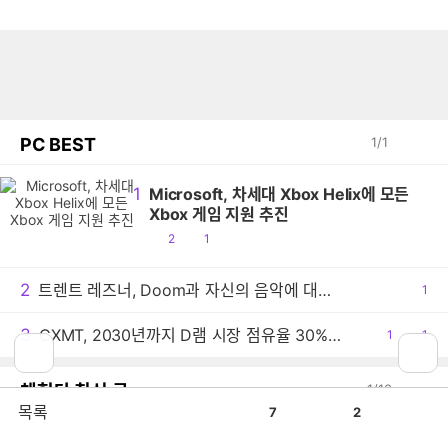
PC BEST
1
/
1
1
Microsoft, 차세대 Xbox Helix에 모든
Xbox 게임 지원 추진
공
댓
2
1
감
글
2
트렌트 레즈너, Doom과 자신의 음악에 대한 생각 밝혀
공
1
감
3
CXMT, 2030년까지 D램 시장 점유율 30% 목표
공
1
댓
1
감
글
체험단 최신 글
1
/
10
공
비
목록
7
2
감
공
DUCKY OK-M65 KE 키보드 리뷰
감