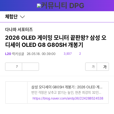
다
글쓰기
메뉴
나
와
홈
체험단
바
로
가
다나와 서포터즈
기
레
2026 OLED 게이밍 모니터 끝판왕? 삼성 오
이
디세이 OLED G8 G80SH 개봉기
어
창
토
읽
댓
L20
럭키싱글
26.05.18. 00:39:00
3,937
2
글
음
글
7
가
가
공
비
감
공
감
삼성 오디세이 G80SH 개봉기 : 2026 OLED 게이밍 모니터 스펙 리뷰
번인 걱정은 낮추고 밝기는 높인, 현존 최강의 32인치 게이밍 모니터 삼성 오디세이 G80SH 개봉기 2026 ...
https://blog.naver.com/airdp36/224288524538