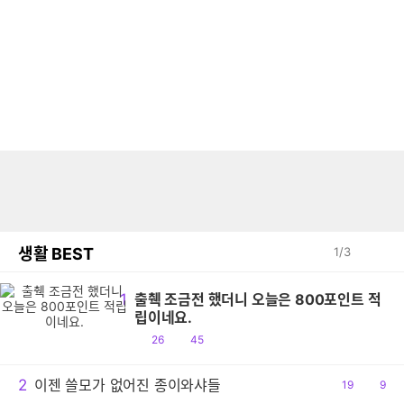
생활 BEST
1
/
3
1
출췍 조금전 했더니 오늘은 800포인트 적
립이네요.
공
댓
26
45
감
글
2
이젠 쓸모가 없어진 종이와샤들
공
19
댓
9
감
글