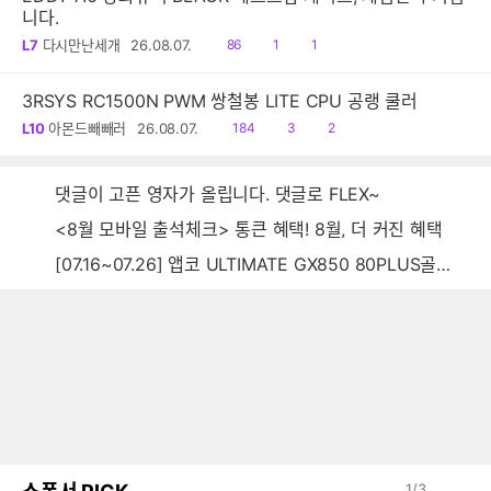
니다.
읽
공
댓
L7
다시만난세개
26.08.07.
86
1
1
음
감
글
3RSYS RC1500N PWM 쌍철봉 LITE CPU 공랭 쿨러
읽
공
댓
L10
아몬드빼빼러
26.08.07.
184
3
2
음
감
글
댓글이 고픈 영자가 올립니다. 댓글로 FLEX~
<8월 모바일 출석체크> 통큰 혜택! 8월, 더 커진 혜택
[07.16~07.26] 앱코 ULTIMATE GX850 80PLUS골드 풀모듈러 ATX3.0 블랙
1
/
3