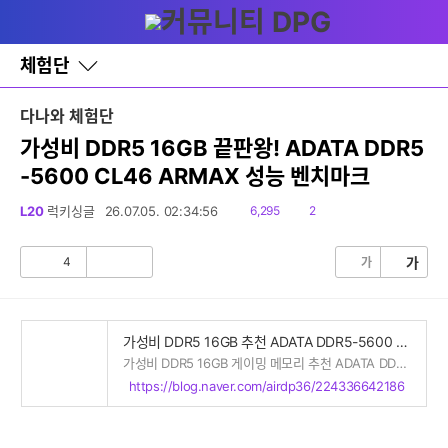
다
글쓰기
메뉴
나
와
홈
체험단
바
로
가
다나와 체험단
기
레
가성비 DDR5 16GB 끝판왕! ADATA DDR5
이
-5600 CL46 ARMAX 성능 벤치마크
어
창
토
읽
댓
L20
럭키싱글
26.07.05. 02:34:56
6,295
2
글
음
글
4
가
가
공
비
감
공
감
가성비 DDR5 16GB 추천 ADATA DDR5-5600 CL46 ARMAX 리뷰
가성비 DDR5 16GB 게이밍 메모리 추천 ADATA DDR5-5600 CL46 ARMAX 리뷰 안녕하세요. ...
https://blog.naver.com/airdp36/224336642186