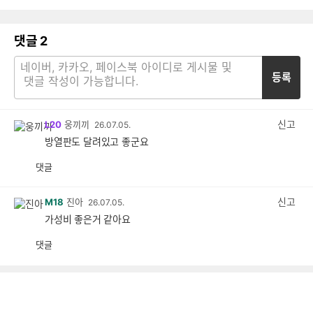
댓글
2
등록
신고
L20
웅끼끼
26.07.05.
방열판도 달려있고 좋군요
댓글
공
비
감
공
감
신고
M18
진아
26.07.05.
가성비 좋은거 같아요
댓글
공
비
감
공
감