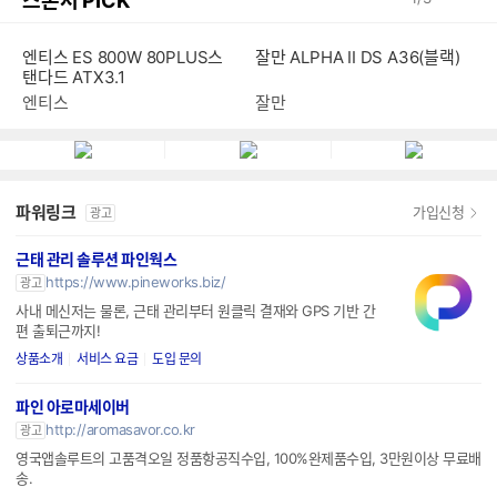
스폰서 PICK
엔티스 ES 800W 80PLUS스
잘만 ALPHA II DS A36(블랙)
탠다드 ATX3.1
엔티스
잘만
파워링크
가입신청
광고
근태 관리 솔루션 파인웍스
https://www.pineworks.biz/
광고
사내 메신저는 물론, 근태 관리부터 원클릭 결재와 GPS 기반 간
편 출퇴근까지!
상품소개
서비스 요금
도입 문의
파인 아로마세이버
http://aromasavor.co.kr
광고
영국앱솔루트의 고품격오일 정품항공직수입, 100%완제품수입, 3만원이상 무료배
송.