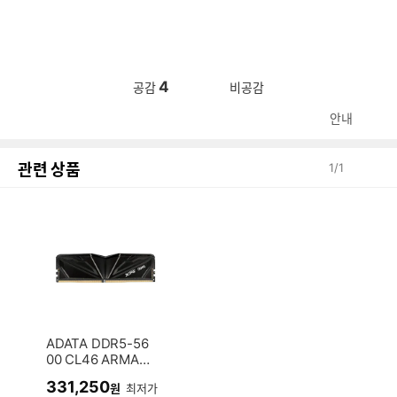
4
공감
비공감
안내
관련 상품
1
/
1
ADATA DDR5-56
00 CL46 ARMAX
파인인포 (16GB)
331,250
원
최저가