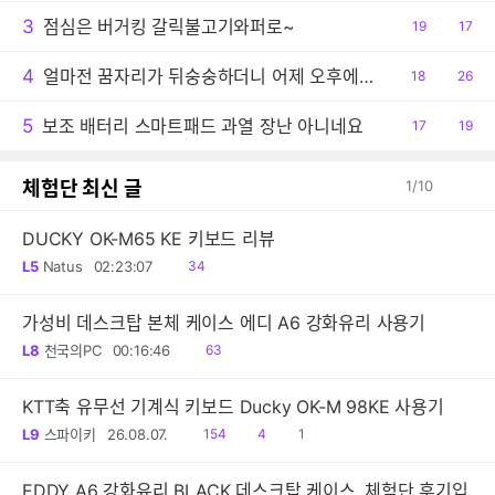
3
점심은 버거킹 갈릭불고기와퍼로~
공
19
댓
17
감
글
4
얼마전 꿈자리가 뒤숭숭하더니 어제 오후에는 결국 사고 당했습니다.
공
18
댓
26
감
글
5
보조 배터리 스마트패드 과열 장난 아니네요
공
17
댓
19
감
글
체험단 최신 글
1
/
10
DUCKY OK-M65 KE 키보드 리뷰
읽
L5
Natus
02:23:07
34
음
가성비 데스크탑 본체 케이스 에디 A6 강화유리 사용기
읽
L8
천국의PC
00:16:46
63
음
KTT축 유무선 기계식 키보드 Ducky OK-M 98KE 사용기
읽
공
댓
L9
스파이키
26.08.07.
154
4
1
음
감
글
EDDY A6 강화유리 BLACK 데스크탑 케이스, 체험단 후기입