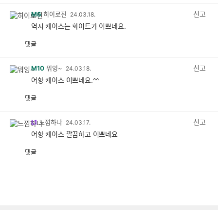
감
공
감
신고
M6
히이로진
24.03.18.
역시 케이스는 화이트가 이쁘네요.
댓글
공
비
감
공
감
신고
M10
뭐잉~
24.03.18.
어항 케이스 이쁘네요.^^
댓글
공
비
감
공
감
신고
L1
느낌하나
24.03.17.
어항 케이스 깔끔하고 이쁘네요
댓글
공
비
감
공
감