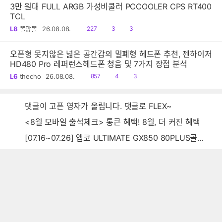
3만 원대 FULL ARGB 가성비쿨러 PCCOOLER CPS RT400
TCL
읽
공
댓
L8
똘망똘
26.08.08.
227
3
3
음
감
글
오픈형 못지않은 넓은 공간감의 밀폐형 헤드폰 추천, 젠하이저
HD480 Pro 레퍼런스헤드폰 청음 및 7가지 장점 분석
읽
공
댓
L6
thecho
26.08.08.
857
4
3
음
감
글
댓글이 고픈 영자가 올립니다. 댓글로 FLEX~
<8월 모바일 출석체크> 통큰 혜택! 8월, 더 커진 혜택
[07.16~07.26] 앱코 ULTIMATE GX850 80PLUS골드 풀모듈러 ATX3.0 블랙