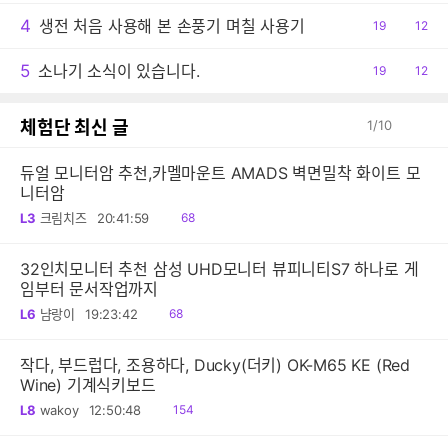
4
생전 처음 사용해 본 손풍기 며칠 사용기
공
19
댓
12
감
글
5
소나기 소식이 있습니다.
공
19
댓
12
감
글
체험단 최신 글
1
/
10
듀얼 모니터암 추천,카멜마운트 AMADS 벽면밀착 화이트 모
니터암
읽
L3
크림치즈
20:41:59
68
음
32인치모니터 추천 삼성 UHD모니터 뷰피니티S7 하나로 게
임부터 문서작업까지
읽
L6
냠랑이
19:23:42
68
음
작다, 부드럽다, 조용하다, Ducky(더키) OK-M65 KE (Red
Wine) 기계식키보드
읽
L8
wakoy
12:50:48
154
음