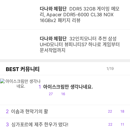
다나와 체험단
DDR5 32GB 게이밍 메모
리, Apacer DDR5-6000 CL38 NOX
16GBx2 패키지 리뷰
다나와 체험단
32인치모니터 추천 삼성
UHD모니터 뷰피니티S7 하나로 게임부터
문서작업까지
BEST 커뮤니티
1
/
19
1
아이스크림만 생각나네요.
공
댓
27
16
감
글
2
이솝과 현악기의 활
공
22
댓
18
감
글
3
싱가포르에 제주 한우가 떴다!
공
22
댓
11
감
글