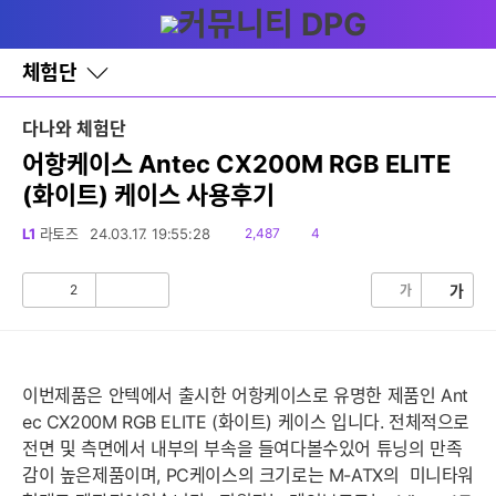
다
글쓰기
메뉴
나
와
홈
체험단
바
로
가
다나와 체험단
기
레
어항케이스 Antec CX200M RGB ELITE
이
(화이트) 케이스 사용후기
어
창
토
읽
댓
L1
라토즈
24.03.17. 19:55:28
2,487
4
글
음
글
2
가
가
공
비
감
공
감
이번제품은 안텍에서 출시한 어항케이스로 유명한 제품인 Ant
ec CX200M RGB ELITE (화이트) 케이스 입니다. 전체적으로
전면 및 측면에서 내부의 부속을 들여다볼수있어 튜닝의 만족
감이 높은제품이며, PC케이스의 크기로는 M-ATX의 미니타워