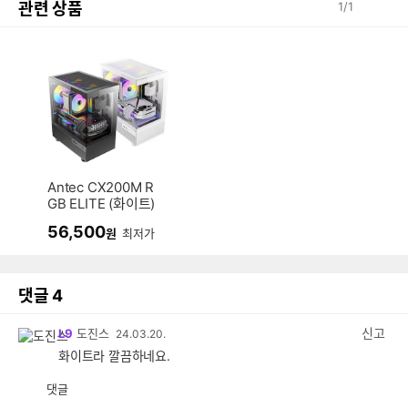
관련 상품
1
/
1
Antec CX200M R
GB ELITE (화이트)
56,500
원
최저가
댓글
4
신고
L9
도진스
24.03.20.
화이트라 깔끔하네요.
댓글
공
비