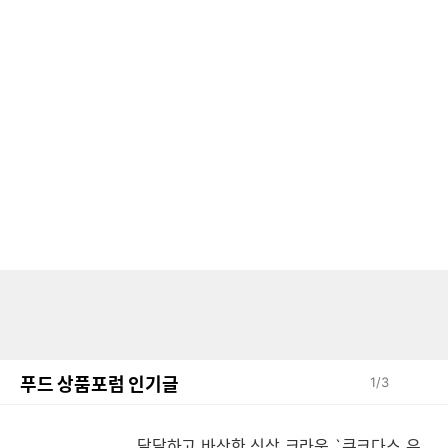
푸드 상품포럼 인기글
1
/
3
달달하고 바삭한 신상 크라운 `쿠크다스 우