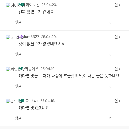
감
신고
M6
히이로진
25.04.20.
진짜 맛있는거 같네요.
댓글
5
공
비
감
공
감
신고
L9
lsm3327
25.04.20.
맛이 없을수가 없겠네요ㅎㅎ
댓글
5
공
비
감
공
감
신고
M1
까망여우
25.04.19.
카라멜 맛을 보다가 나중에 초콜릿의 맛이 나는 좋은 듯하네요.
댓글
5
공
비
감
공
감
신고
M6
Or크ㅁr
25.04.19.
카라멜 맛있겠네요.
댓글
6
공
비
감
공