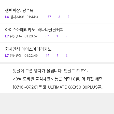
음
감
글
쟁반짜장. 탕수육.
읽
공
댓
L6
참새3496
01:44:31
67
2
2
음
감
글
아이스아메리카노. 바나나달달커피.
읽
공
댓
L7
탄산중독
01:26:57
87
1
2
음
감
글
회사간식 아이스아메리카노
읽
공
댓
L7
탄산중독
01:22:49
74
1
2
음
감
글
댓글이 고픈 영자가 올립니다. 댓글로 FLEX~
<8월 모바일 출석체크> 통큰 혜택! 8월, 더 커진 혜택
[07.16~07.26] 앱코 ULTIMATE GX850 80PLUS골드 풀모듈러 ATX3.0 블랙