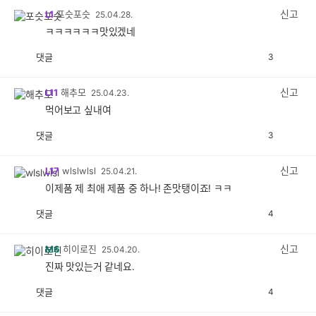
감
신고
L1
포슷포슷
25.04.28.
ㅋㅋㅋㅋㅋㅋ맛있겠네
댓글
3
공
비
감
공
감
신고
L11
해추모
25.04.23.
먹어보고 싶내여
댓글
3
공
비
감
공
감
신고
L17
wlslwlsl
25.04.21.
이제품 제 최애 제품 중 하나! 존맛탱이죠! ㅋㅋ
댓글
4
공
비
감
공
감
신고
M6
히이로진
25.04.20.
진짜 맛있는거 같네요.
댓글
4
공
비
감
공