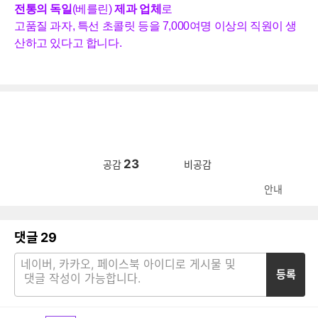
전통의
독일
(베를린)
제과 업체
로
고품질
과자,
특선
초콜릿 등
을 7,000여명 이상의 직원이
생
산하고 있다고 합니다.
23
공감
비공감
안내
댓글
29
등록