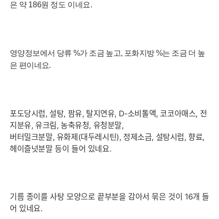
은 약 186원 정도 이네요.
영양정보에서 당류 %가 조금 높고, 포
화지방
%는 조금 더 높
은 편이네요.
포도당시럽, 설탕, 팜유, 탈지연유, D-소비톨액, 코코아매스, 전
지분유, 유크림, 농축유청, 유청분말,
버터밀크분말, 유화제(대두레시틴), 정제소금, 설탕시럽, 향료,
헤이즐넛분말 등이 들어 있네요.
기름 종이를 사탕 모양으로 끝부분을 감아서 묶은 것이 16개 들
어 있네요.