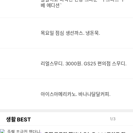
베 에디션`
목요일 점심 생선까스. 냉돈묵.
리얼스무디. 3000원. GS25 편의점 스무디.
아이스아메리카노. 바나나달달커피.
생활 BEST
1
/
3