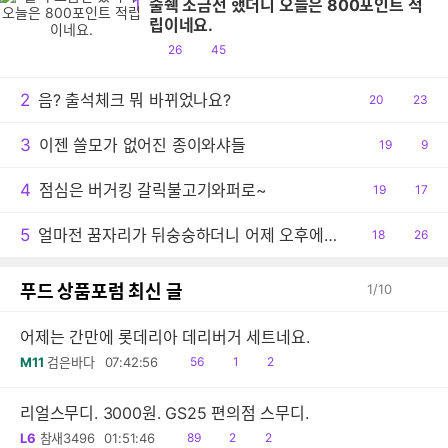
1
출췍 조금전 했더니 오늘은 800포인트 적
립이네요.
공
댓
26
45
감
글
2
음? 출석체크 뭐 바뀌었나요?
공
20
댓
23
감
글
3
이젠 쓸모가 없어진 종이와샤들
공
19
댓
9
감
글
4
점심은 버거킹 갈릭불고기와퍼로~
공
19
댓
17
감
글
5
얼마전 꿈자리가 뒤숭숭하더니 어제 오후에는 결국 사고 당했습니다.
공
18
댓
26
감
글
푸드 상품포럼 최신 글
1
/
10
어제는 간만에 롯데리아 데리버거 세트네요.
읽
공
댓
M11
검은바다
07:42:56
56
1
2
음
감
글
리얼스무디. 3000원. GS25 편의점 스무디.
읽
공
댓
L6
참새3496
01:51:46
89
2
2