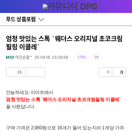
다
글쓰기
메뉴
나
와
홈
푸드 상품포럼
바
로
가
기
엄청 맛있는 스톡 `웨더스 오리지널 초코크림
레
필링 이클레`
이
어
창
읽
댓
M20
야간순찰™
25.04.18. 23:29:59
1,752
29
토
음
글
글
23
가
가
공
비
감
공
감
안뇽하세요. 이마트에서
엄청 맛있는
스톡
`웨더스 오리지널 초코크림필링 이클레
`
을
사왔답니다.
구매 가격은 2,980
원으로 16개가 들어 있는지라 1개당 가격