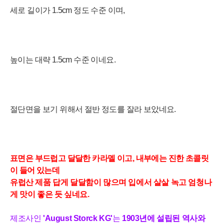
세로 길이가 1
.5cm 정도 수준 이며,
높이는 대략
1.5cm 수준 이네요.
절단면을 보기 위해서 절반 정도를 잘라 보았네요.
표
면
은
부
드럽고
달
달
한
카
라
멜
이
고
,
내
부
에
는
진
한
초
콜
릿
이
들
어
있는데
유럽산 제품 답게 달달함이 많으며 입에서 살살 녹고 엄청나
게 맛이 좋은 듯 싶네요.
제조사
인
'August Storck KG
'
는
1903년에
설립된 역사와