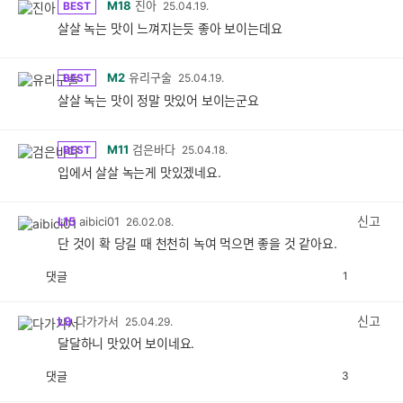
M18
진아
BEST
25.04.19.
살살 녹는 맛이 느껴지는듯 좋아 보이는데요
M2
유리구술
BEST
25.04.19.
살살 녹는 맛이 정말 맛있어 보이는군요
M11
검은바다
BEST
25.04.18.
입에서 살살 녹는게 맛있겠네요.
신고
L15
aibici01
26.02.08.
단 것이 확 당길 때 천천히 녹여 먹으면 좋을 것 같아요.
댓글
1
공
비
감
공
감
신고
L9
다가가서
25.04.29.
달달하니 맛있어 보이네요.
댓글
3
공
비
감
공