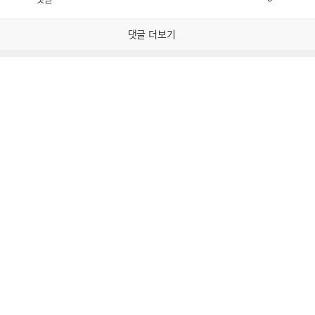
공
비
감
공
감
댓글 더보기