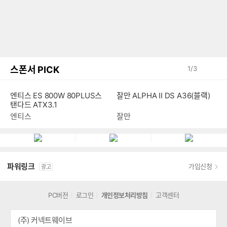
스폰서 PICK
1
/
3
엔티스 ES 800W 80PLUS스
잘만 ALPHA II DS A36(블랙)
탠다드 ATX3.1
엔티스
잘만
파워링크
가입신청
광고
PC버전
로그인
개인정보처리방침
고객센터
(주) 커넥트웨이브