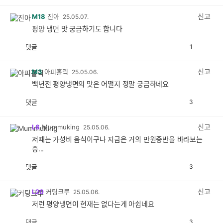
감
공
감
신고
M18
진아
25.05.07.
평양 냉면 맛 궁금하기도 합니다
댓글
1
공
비
감
공
감
신고
M3
아피홀릭
25.05.06.
백년전 평양냉면의 맛은 어떨지 정말 궁금하네요
댓글
3
공
비
감
공
감
신고
L6
Mummuking
25.05.06.
저때는 가성비 음식이구나 지금은 거의 만원중반을 바라보는
중...
댓글
3
공
비
감
공
감
신고
L20
커팅크루
25.05.06.
저런 평양냉면이 현재는 없다는게 아쉽네요
댓글
3