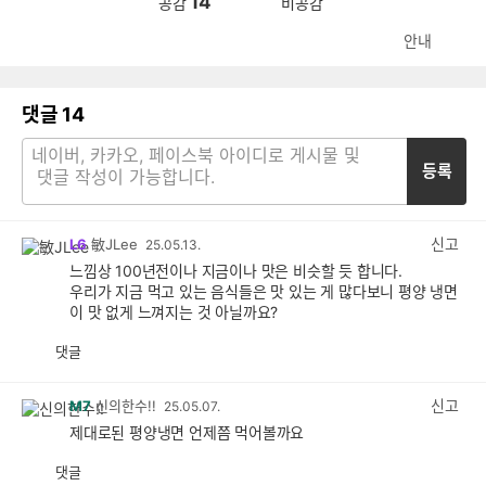
14
공감
비공감
안내
댓글
14
등록
신고
L6
敏JLee
25.05.13.
느낌상 100년전이나 지금이나 맛은 비슷할 듯 합니다.
우리가 지금 먹고 있는 음식들은 맛 있는 게 많다보니 평양 냉면
이 맛 없게 느껴지는 것 아닐까요?
댓글
공
비
감
공
감
신고
M7
신의한수!!
25.05.07.
제대로된 평양냉면 언제쯤 먹어볼까요
댓글
공
비