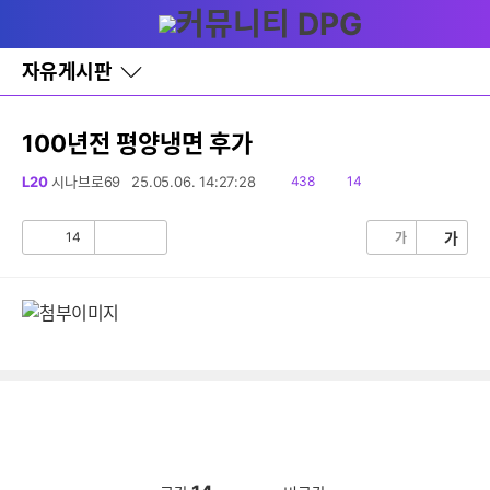
다
글쓰기
메뉴
나
와
홈
자유게시판
바
로
가
기
100년전 평양냉면 후가
레
이
읽
댓
L20
시나브로69
25.05.06. 14:27:28
438
14
어
음
글
창
토
14
가
가
공
비
글
감
공
감