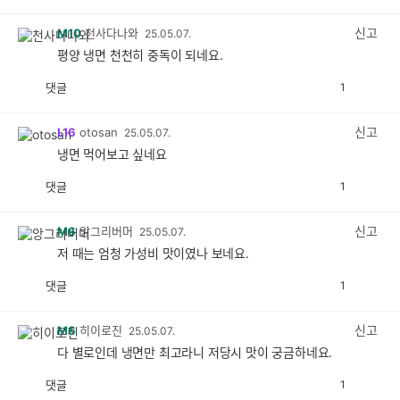
감
공
감
신고
M10
천사다나와
25.05.07.
평양 냉면 천천히 중독이 되네요.
댓글
1
공
비
감
공
감
신고
L16
otosan
25.05.07.
냉면 먹어보고 싶네요
댓글
1
공
비
감
공
감
신고
M6
앙그리버머
25.05.07.
저 때는 엄청 가성비 맛이였나 보네요.
댓글
1
공
비
감
공
감
신고
M6
히이로진
25.05.07.
다 별로인데 냉면만 최고라니 저당시 맛이 궁금하네요.
댓글
1
공
비