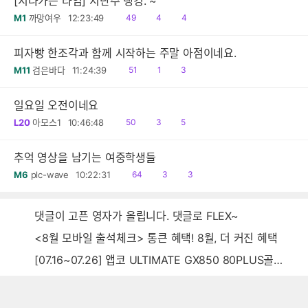
[지나가는 타임] 지난주 랭킹. ~
읽
공
댓
M1
까망여우
12:23:49
49
4
4
음
감
글
피자빵 한조각과 함께 시작하는 주말 아점이네요.
읽
공
댓
M11
검은바다
11:24:39
51
1
3
음
감
글
일요일 오전이네요
읽
공
댓
L20
아모스1
10:46:48
50
3
5
음
감
글
추억 영상을 남기는 여중학생들
읽
공
댓
M6
plc-wave
10:22:31
64
3
3
음
감
글
댓글이 고픈 영자가 올립니다. 댓글로 FLEX~
<8월 모바일 출석체크> 통큰 혜택! 8월, 더 커진 혜택
[07.16~07.26] 앱코 ULTIMATE GX850 80PLUS골드 풀모듈러 ATX3.0 블랙