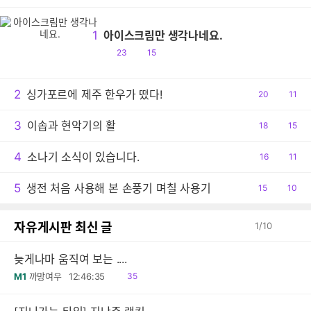
1
아이스크림만 생각나네요.
공
댓
23
15
감
글
2
싱가포르에 제주 한우가 떴다!
공
20
댓
11
감
글
3
이솝과 현악기의 활
공
18
댓
15
감
글
4
소나기 소식이 있습니다.
공
16
댓
11
감
글
5
생전 처음 사용해 본 손풍기 며칠 사용기
공
15
댓
10
감
글
자유게시판 최신 글
1
/
10
늦게나마 움직여 보는 ....
읽
M1
까망여우
12:46:35
35
음