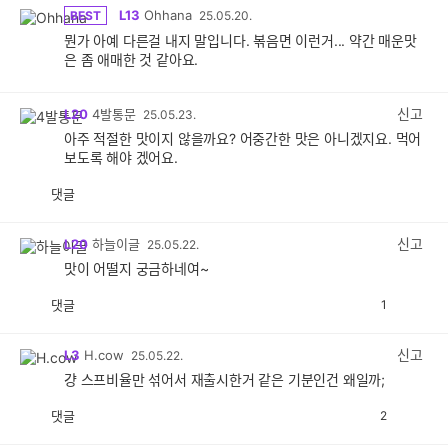
L13
Ohhana
BEST
25.05.20.
뭔가 아예 다른걸 내지 말입니다. 볶음면 이런거... 약간 매운맛
은 좀 애매한 것 같아요.
신고
L20
4발통문
25.05.23.
아주 적절한 맛이지 않을까요? 어중간한 맛은 아니겠지요. 먹어
보도록 해야 겠어요.
댓글
공
비
감
공
감
신고
L20
하늘이글
25.05.22.
맛이 어떨지 궁금하네여~
댓글
1
공
비
감
공
감
신고
L3
H.cow
25.05.22.
걍 스프비율만 섞어서 재출시한거 같은 기분인건 왜일까;
댓글
2
공
비
감
공