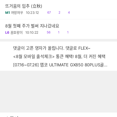
뜨거움의 입추 (立秋)
읽
공
댓
M1
까망여우
10:23:12
67
2
4
음
감
글
8월 첫째 주가 벌써 지나갔네요
읽
공
댓
L6
꿈호랑이
10:10:22
56
1
1
음
감
글
댓글이 고픈 영자가 올립니다. 댓글로 FLEX~
<8월 모바일 출석체크> 통큰 혜택! 8월, 더 커진 혜택
[07.16~07.26] 앱코 ULTIMATE GX850 80PLUS골드 풀모듈러 ATX3.0 블랙