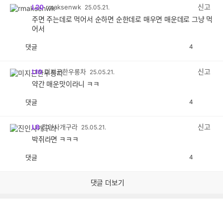
감
신고
L20
rmaksenwk
25.05.21.
주면 주는데로 먹어서 순하면 순한데로 매우면 매운데로 그냥 먹
어서
댓글
4
공
비
감
공
감
신고
L10
미지근한우롱차
25.05.21.
약간 매운맛이라니 ㅋㅋ
댓글
4
공
비
감
공
감
신고
L8
진인사개구라
25.05.21.
박쥐라면 ㅋㅋㅋ
댓글
4
공
비
감
공
감
댓글 더보기