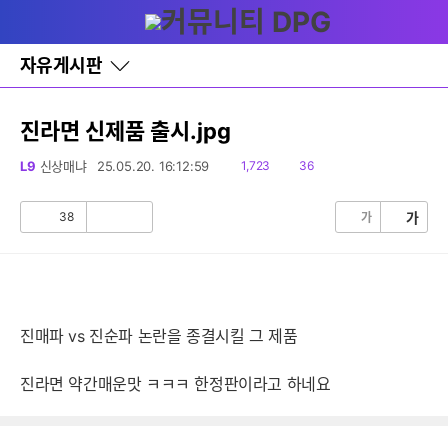
다
글쓰기
메뉴
나
와
홈
자유게시판
바
로
가
기
진라면 신제품 출시.jpg
레
이
읽
댓
L9
신상매냐
25.05.20. 16:12:59
1,723
36
어
음
글
창
토
38
가
가
공
비
글
감
공
감
진매파 vs 진순파 논란을 종결시킬 그 제품
진라면 약간매운맛 ㅋㅋㅋ 한정판이라고 하네요