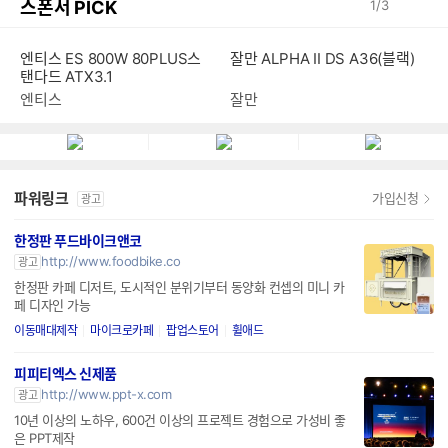
스폰서 PICK
1
/
3
엔티스 ES 800W 80PLUS스
잘만 ALPHA II DS A36(블랙)
탠다드 ATX3.1
엔티스
잘만
파워링크
가입신청
광고
한정판 푸드바이크앤코
http://www.foodbike.co
광고
한정판 카페 디저트, 도시적인 분위기부터 동양화 컨셉의 미니 카
페 디자인 가능
이동매대제작
마이크로카페
팝업스토어
휠애드
피피티엑스 신제품
http://www.ppt-x.com
광고
10년 이상의 노하우, 600건 이상의 프로젝트 경험으로 가성비 좋
은 PPT제작