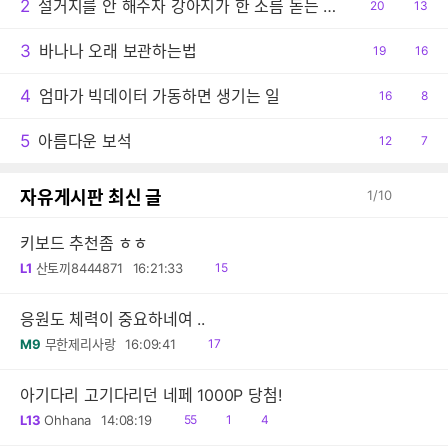
2
설거지를 안 해주자 강아지가 한 소름 돋는 행동
공
20
댓
13
감
글
3
바나나 오래 보관하는법
공
19
댓
16
감
글
4
엄마가 빅데이터 가동하면 생기는 일
공
16
댓
8
감
글
5
아름다운 보석
공
12
댓
7
감
글
자유게시판 최신 글
1
/
10
키보드 추천좀 ㅎㅎ
읽
L1
산토끼8444871
16:21:33
15
음
응원도 체력이 중요하네여 ..
읽
M9
무한제리사랑
16:09:41
17
음
아기다리 고기다리던 네페 1000P 당첨!
읽
공
댓
L13
Ohhana
14:08:19
55
1
4
음
감
글