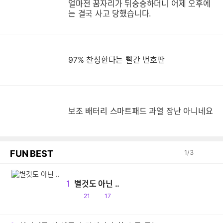
얼마전 꿈자리가 뒤숭숭하더니 어제 오후에
는 결국 사고 당했습니다.
97% 찬성한다는 빨간 번호판
보
보조 배터리 스마트패드 과열 장난 아니네요
FUN BEST
1
/
3
1
별것도 아닌 ..
공
댓
21
17
감
글