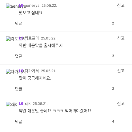
감
신고
L9
aenerys
25.05.22.
맛보고 싶네요
댓글
2
공
비
감
공
감
신고
L9
락토프리
25.05.22.
약빤 매운맛을 출시해주지
댓글
3
공
비
감
공
감
신고
L9
다가가서
25.05.21.
맛이 궁금해지네요.
댓글
3
공
비
감
공
감
신고
L6
xijk
25.05.21.
약간 매운맛 좋네요 ㅋㅋㅋ 먹어봐야겠어요
댓글
4
공
비
감
공