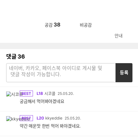
38
공감
비공감
안내
댓글
36
등록
L18
시코콜
BEST
25.05.20.
궁금해서 먹어봐야겠네요
L20
kkyeddie
BEST
25.05.20.
약간 매운맛 한번 먹어 봐야겠네요.