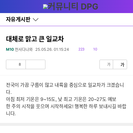
다
글쓰기
메뉴
나
와
홈
자유게시판
바
로
가
기
대체로 맑고 큰 일교차
레
이
읽
댓
M10
천사다나와
25.05.26. 01:15:24
223
10
어
음
글
창
토
8
가
가
공
비
글
감
공
감
전국이 가끔 구름이 많고 내륙을 중심으로 일교차가 크겠습니
다.
아침 최저 기온은 9~15도, 낮 최고 기온은 20~27도 예보
한 주의 시작을 웃으며 시작하세요! 행복한 하루 보내시길 바랍
니다.