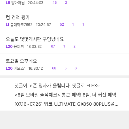
읽
댓
L5
양아아님
20:44:03
45
2
음
글
컴 견적 평가
읽
공
댓
L1
봄매화초7662
20:24:57
52
1
1
음
감
글
오늘도 몇몇게시판 구멍났네요
읽
공
댓
L20
웅끼끼
18:33:32
67
1
2
음
감
글
토요일 오후네요
읽
공
댓
L20
아모스1
16:33:12
68
5
6
음
감
글
댓글이 고픈 영자가 올립니다. 댓글로 FLEX~
<8월 모바일 출석체크> 통큰 혜택! 8월, 더 커진 혜택
[07.16~07.26] 앱코 ULTIMATE GX850 80PLUS골드 풀모듈러 ATX3.0 블랙