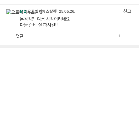
감
공
감
신고
M2
오르테가%스칼렛
25.05.26.
본격적인 여름 시작이라네요
다들 준비 잘 하시길!!
댓글
1
공
비
감
공
감