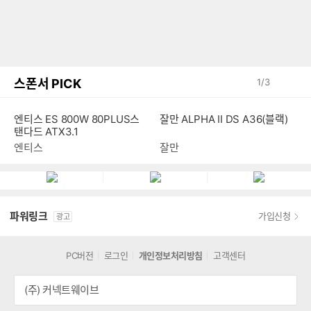
스폰서 PICK
1
/
3
엔티스 ES 800W 80PLUS스
잘만 ALPHA II DS A36(블랙)
탠다드 ATX3.1
엔티스
잘만
파워링크
가입신청
광고
PC버전
로그인
개인정보처리방침
고객센터
(주) 커넥트웨이브