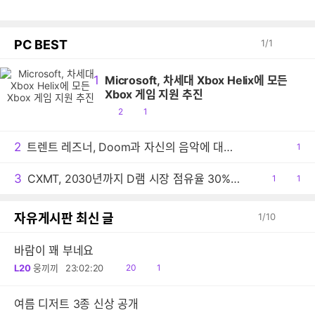
PC BEST
1
/
1
1
Microsoft, 차세대 Xbox Helix에 모든
Xbox 게임 지원 추진
공
댓
2
1
감
글
2
트렌트 레즈너, Doom과 자신의 음악에 대한 생각 밝혀
공
1
감
3
CXMT, 2030년까지 D램 시장 점유율 30% 목표
공
1
댓
1
감
글
자유게시판 최신 글
1
/
10
바람이 꽤 부네요
읽
댓
L20
웅끼끼
23:02:20
20
1
음
글
여름 디저트 3종 신상 공개