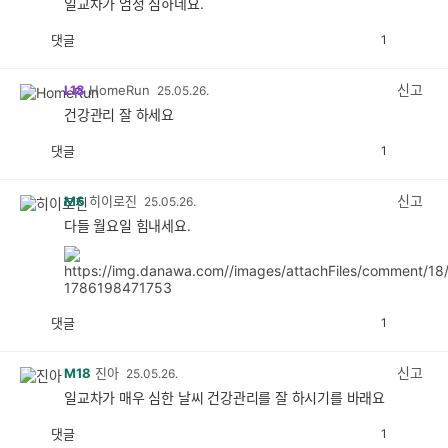
일교차가 엄청 심하네요.
댓글
1
공
비
감
공
감
신고
L18
HomeRun
25.05.26.
건강관리 잘 하세요
댓글
1
공
비
감
공
감
신고
M6
히이로진
25.05.26.
다들 월요일 힘내세요.
댓글
1
공
비
감
공
감
신고
M18
진아
25.05.26.
일교차가 매우 심한 날씨 건강관리를 잘 하시기를 바래요
댓글
1
공
비