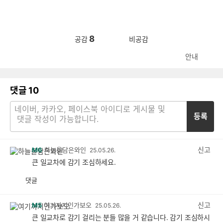
8
공감
비공감
안내
댓글
10
등록
신고
M6
하늘을담은와인
25.05.26.
큰 일교차에 감기 조심하세요.
댓글
공
비
감
공
감
신고
M5
여기까지인가보오
25.05.26.
큰 일교차로 감기 걸리는 분들 많을 거 같습니다. 감기 조심하시