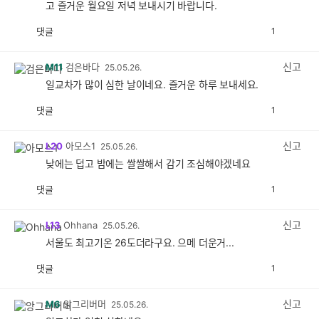
고 즐거운 월요일 저녁 보내시기 바랍니다.
댓글
1
공
비
감
공
감
신고
M11
검은바다
25.05.26.
일교차가 많이 심한 날이네요. 즐거운 하루 보내세요.
댓글
1
공
비
감
공
감
신고
L20
아모스1
25.05.26.
낮에는 덥고 밤에는 쌀쌀해서 감기 조심해야겠네요
댓글
1
공
비
감
공
감
신고
L13
Ohhana
25.05.26.
서울도 최고기온 26도더라구요. 으메 더운거...
댓글
1
공
비
감
공
감
신고
M6
앙그리버머
25.05.26.