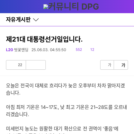
다
글쓰기
메뉴
나
와
홈
자유게시판
바
로
가
기
제21대 대통령선거일입니다.
레
이
읽
댓
L20
벗꽃엔딩
25.06.03. 04:55:50
552
12
어
음
글
창
토
22
가
가
공
비
글
감
공
감
오늘은 전국이 대체로 흐리다가 늦은 오후부터 차차 맑아지겠
습니다.
아침 최저 기온은 14~17도, 낮 최고 기온은 21~28도를 오르내
리겠습니다.
미세먼지 농도는 원활한 대기 확산으로 전 권역이 '좋음'에