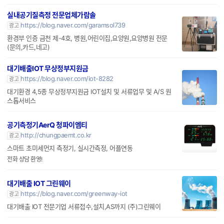
실내공기질측정 전문업체가람솔
https://blog.naver.com/garamsol739
광고
환경부 인증 금천 제-4호, 병원,어린이집,요양원,요양병원 전문
(문의,카드,네고)
대기배출IOT 무상정부지원금
https://blog.naver.com/iot-8282
광고
대기환경 4,5종 무상정부지원금 IOT설치 및 서류업무 및 A/S 원
스톱서비스
공기측정기AerQ 청파이엠티
http://chungpaemt.co.kr
광고
스마트 초미세먼지 측정기, 실시간측정, 어플연동
전화 상담 환영!
대기배출 IOT 그린웨이
https://blog.naver.com/greenway-iot
광고
대기배출 IOT 전문기업 서류접수,설치,AS까지 (주)그린웨이