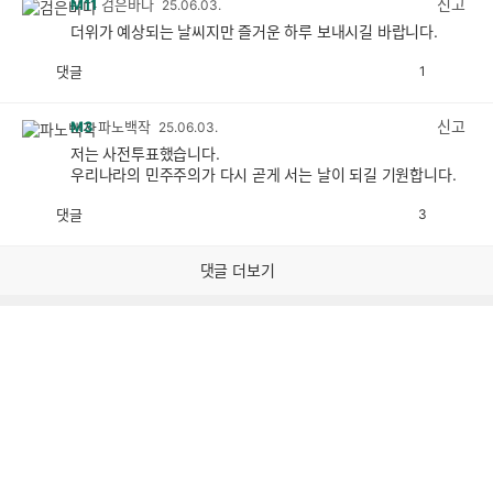
신고
M11
검은바다
25.06.03.
더위가 예상되는 날씨지만 즐거운 하루 보내시길 바랍니다.
댓글
1
공
비
감
공
감
신고
M3
파노백작
25.06.03.
저는 사전투표했습니다.
우리나라의 민주주의가 다시 곧게 서는 날이 되길 기원합니다.
댓글
3
공
비
감
공
감
댓글 더보기