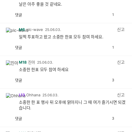
날은 아주 좋을 것 같네요.
댓글
1
공
비
감
공
감
신고
M6
plc-wave
25.06.03.
일찍 투표하고 왔고 소중한 한표 모두 참여 하세요.
댓글
1
공
비
감
공
감
신고
M18
진아
25.06.03.
소중한 한표 모두 참여 하세요
댓글
3
공
비
감
공
감
신고
L13
Ohhana
25.06.03.
소중한 한 표 행사 뒤 오후에 맑아지니 그 때 여가 즐기시면 되겠
습니다.
댓글
3
공
비
감
공
감