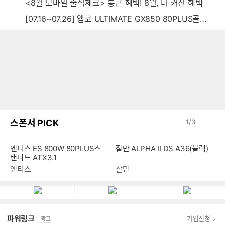
<8월 모바일 출석체크> 통큰 혜택! 8월, 더 커진 혜택
[07.16~07.26] 앱코 ULTIMATE GX850 80PLUS골드 풀모듈러 ATX3.0 블랙
스폰서 PICK
1
/
3
엔티스 ES 800W 80PLUS스
잘만 ALPHA II DS A36(블랙)
탠다드 ATX3.1
엔티스
잘만
파워링크
가입신청
광고