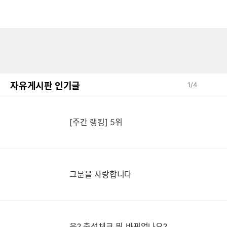
자유게시판 인기글
1
/
4
[주간 랭킹] 5위
그분을 사랑합니다
음? 출석체크 뭐 바뀌었나요?