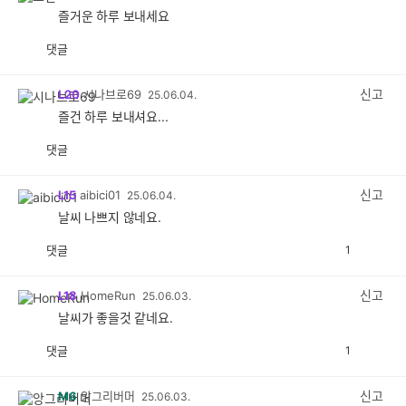
즐거운 하루 보내세요
댓글
공
비
감
공
감
신고
L20
시나브로69
25.06.04.
즐건 하루 보내셔요...
댓글
공
비
감
공
감
신고
L15
aibici01
25.06.04.
날씨 나쁘지 않네요.
댓글
1
공
비
감
공
감
신고
L18
HomeRun
25.06.03.
날씨가 좋을것 같네요.
댓글
1
공
비
감
공
감
신고
M6
앙그리버머
25.06.03.