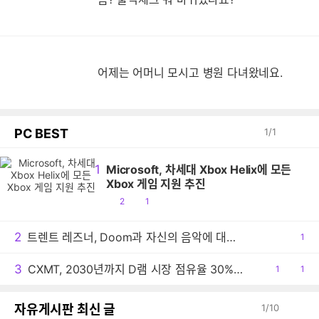
어제는 어머니 모시고 병원 다녀왔네요.
PC BEST
1
/
1
1
Microsoft, 차세대 Xbox Helix에 모든
Xbox 게임 지원 추진
공
댓
2
1
감
글
2
트렌트 레즈너, Doom과 자신의 음악에 대한 생각 밝혀
공
1
감
3
CXMT, 2030년까지 D램 시장 점유율 30% 목표
공
1
댓
1
감
글
자유게시판 최신 글
1
/
10