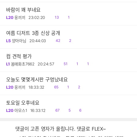
바람이 꽤 부네요
읽
댓
L20
웅끼끼
23:02:20
13
1
음
글
여름 디저트 3종 신상 공개
읽
댓
L5
양아아님
20:44:03
42
2
음
글
컴 견적 평가
읽
공
댓
L1
봄매화초7662
20:24:57
51
1
1
음
감
글
오늘도 몇몇게시판 구멍났네요
읽
공
댓
L20
웅끼끼
18:33:32
65
1
2
음
감
글
토요일 오후네요
읽
공
댓
L20
아모스1
16:33:12
67
5
6
음
감
글
댓글이 고픈 영자가 올립니다. 댓글로 FLEX~