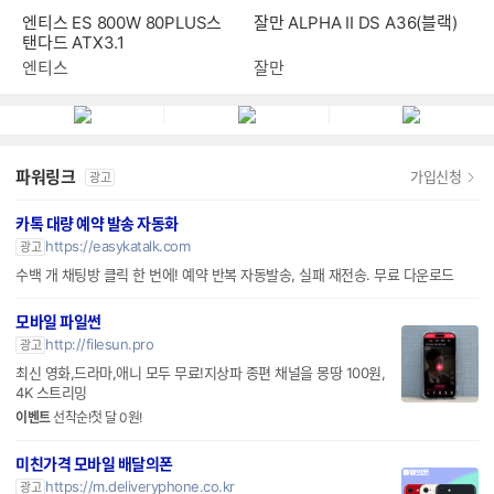
엔티스 ES 800W 80PLUS스
잘만 ALPHA II DS A36(블랙)
탠다드 ATX3.1
엔티스
잘만
파워링크
가입신청
광고
카톡 대량 예약 발송 자동화
https://easykatalk.com
광고
수백 개 채팅방 클릭 한 번에! 예약 반복 자동발송, 실패 재전송. 무료 다운로드
모바일 파일썬
http://filesun.pro
광고
최신 영화,드라마,애니 모두 무료!지상파 종편 채널을 몽땅 100원,
4K 스트리밍
이벤트
선착순!첫 달 0원!
미친가격 모바일 배달의폰
https://m.deliveryphone.co.kr
광고