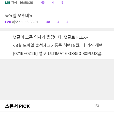
읽
공
댓
M5
관성
16:58:39
66
4
5
음
감
글
목요일 오후네요
읽
공
댓
L20
아모스1
16:38:31
48
4
4
음
감
글
댓글이 고픈 영자가 올립니다. 댓글로 FLEX~
<8월 모바일 출석체크> 통큰 혜택! 8월, 더 커진 혜택
[07.16~07.26] 앱코 ULTIMATE GX850 80PLUS골드 풀모듈러 ATX3.0 블랙
스폰서 PICK
1
/
3