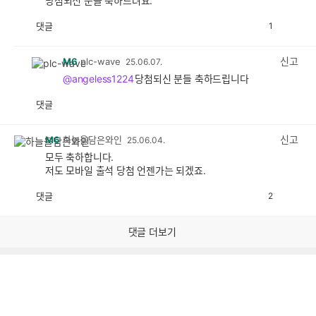
당첨되신 분들 축하드려요.
댓글
1
공
비
감
공
감
신고
M6
plc-wave
25.06.07.
@angeless1224
당첨되신 분들 축하드립니다
댓글
공
비
감
공
감
신고
M6
하늘을담은와인
25.06.04.
모두 축하합니다.
저도 모바일 출석 당첨 언젠가는 되겠죠.
댓글
2
공
비
감
공
감
댓글 더보기