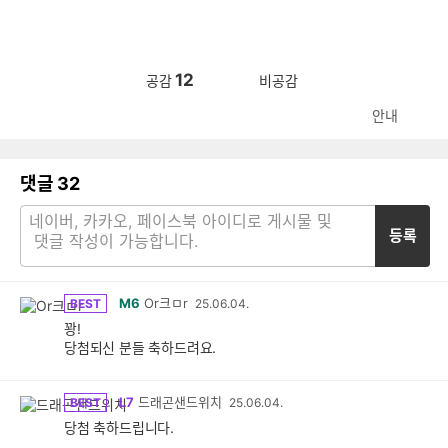
12
공감
비공감
안내
댓글
32
등록
M6
Or크ㅁr
BEST
25.06.04.
꽝!
당첨되신 분들 축하드려요.
L7
드래곤샌드위치
BEST
25.06.04.
당첨 축하드립니다.