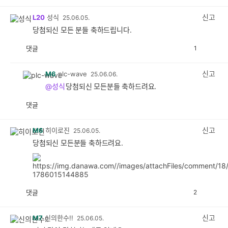
신고
L20
성식
25.06.05.
당첨되신 모든 분들 축하드립니다.
댓글
1
공
비
감
공
감
신고
M6
plc-wave
25.06.06.
@성식
당첨되신 모든분들 축하드려요.
댓글
공
비
감
공
감
신고
M6
히이로진
25.06.05.
당첨되신 모든분들 축하드려요.
댓글
2
공
비
감
공
감
신고
M7
신의한수!!
25.06.05.