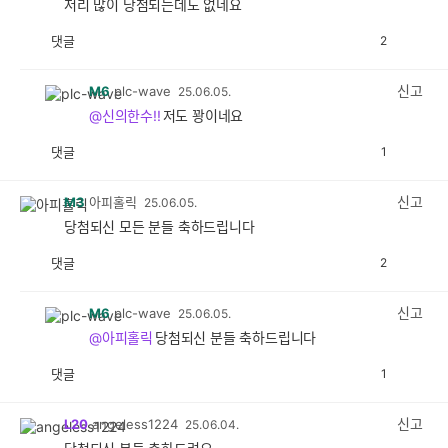
저리 많이 당첨되는데도 없네요
댓글
2
공
비
감
공
감
신고
M6
plc-wave
25.06.05.
@신의한수!!
저도 꽝이네요
댓글
1
공
비
감
공
감
신고
M3
아피홀릭
25.06.05.
당첨되신 모든 분들 축하드립니다
댓글
2
공
비
감
공
감
신고
M6
plc-wave
25.06.05.
@아피홀릭
당첨되신 분들 축하드립니다
댓글
1
공
비
감
공
감
신고
L20
angeless1224
25.06.04.