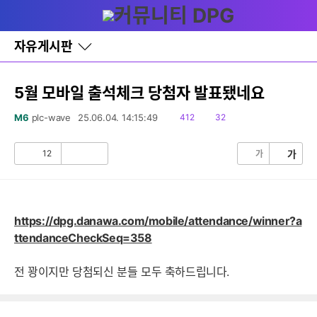
다
글쓰기
메뉴
나
와
홈
자유게시판
바
로
가
기
5월 모바일 출석체크 당첨자 발표됐네요
레
이
읽
댓
M6
plc-wave
25.06.04. 14:15:49
412
32
어
음
글
창
토
12
가
가
공
비
글
감
공
감
https://dpg.danawa.com/mobile/attendance/winner?a
ttendanceCheckSeq=358
전 꽝이지만 당첨되신 분들 모두 축하드립니다.