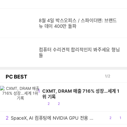
8월 4일 박스오피스 / 스파이더맨: 브랜드
뉴 데이 400만 돌파
컴퓨터 수리견적 합리적인지 봐주세요 형님
들
PC BEST
1
/
2
1
CXMT, DRAM 매출 716% 성장…세계 1
위 기록
공
댓
2
2
감
글
2
SpaceX, AI 컴퓨팅에 NVIDIA GPU 전용 사용
공
2
댓
1
감
글