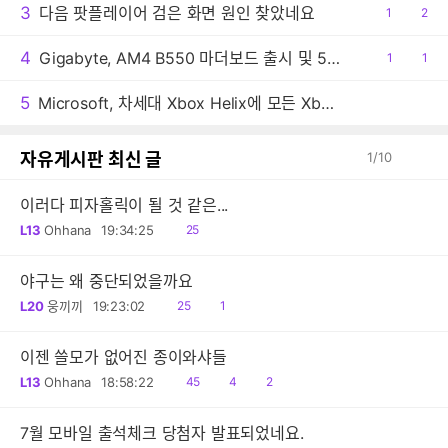
3
다음 팟플레이어 검은 화면 원인 찾았네요
공
1
댓
2
감
글
4
Gigabyte, AM4 B550 마더보드 출시 및 5800X3D 권장
공
1
댓
1
감
글
5
Microsoft, 차세대 Xbox Helix에 모든 Xbox 게임 지원 추진
자유게시판 최신 글
1
/
10
이러다 피자홀릭이 될 것 같은...
읽
L13
Ohhana
19:34:25
25
음
야구는 왜 중단되었을까요
읽
댓
L20
웅끼끼
19:23:02
25
1
음
글
이젠 쓸모가 없어진 종이와샤들
읽
공
댓
L13
Ohhana
18:58:22
45
4
2
음
감
글
7월 모바일 출석체크 당첨자 발표되었네요.