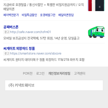
지금바로 호갱탈출 / 통신사할인 + 특별한 비밀지원금까지 / 오직
배달의폰
페이백전문가
비밀특급할인
호갱제발그만
배달의폰정답
공짜버스폰
http://cafe.naver.com/tofm01
광고
모바일 보조금성지 전국택배, 57만 회원, 14년 운영, 당일출고
씨게이트 외장하드 정품
https://smartstore.naver.com/sbcore
광고
씨게이트 원터치 데이터복구 정품 외장하드 1TB/2TB 파우치 포함
PC버전
로그인
개인정보처리방침
고객센터
(주) 커넥트웨이브