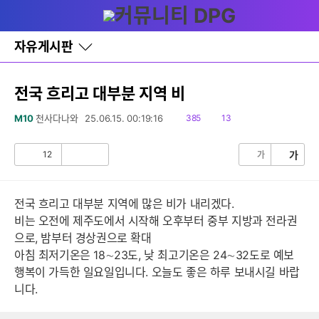
다
글쓰기
메뉴
나
와
홈
자유게시판
바
로
가
기
전국 흐리고 대부분 지역 비
레
이
읽
댓
M10
천사다나와
25.06.15. 00:19:16
385
13
어
음
글
창
토
12
가
가
공
비
글
감
공
감
전국 흐리고 대부분 지역에 많은 비가 내리겠다.
비는 오전에 제주도에서 시작해 오후부터 중부 지방과 전라권
으로, 밤부터 경상권으로 확대
아침 최저기온은 18∼23도, 낮 최고기온은 24∼32도로 예보
행복이 가득한 일요일입니다. 오늘도 좋은 하루 보내시길 바랍
니다.