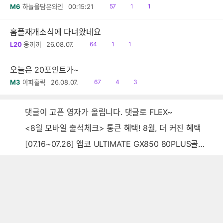
읽
공
댓
M6
하늘을담은와인
00:15:21
57
1
1
음
감
글
홈플재개소식에 다녀왔네요
읽
공
댓
L20
웅끼끼
26.08.07.
64
1
1
음
감
글
오늘은 20포인트가~
읽
공
댓
M3
아피홀릭
26.08.07.
67
4
3
음
감
글
댓글이 고픈 영자가 올립니다. 댓글로 FLEX~
<8월 모바일 출석체크> 통큰 혜택! 8월, 더 커진 혜택
[07.16~07.26] 앱코 ULTIMATE GX850 80PLUS골드 풀모듈러 ATX3.0 블랙