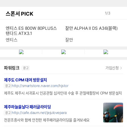
스폰서 PICK
1
/
3
잘만 ALPHA II DS A36(블랙)
엔티스 ES 800W 80PLUS스
탠다드 ATX3.1
잘만
엔티스
파워링크
가입신청
광고
제주도 CPM 대여 방문설치
http://smartstore.naver.com/hjstor
광고
제주도 제주시 서귀포시 인공관절 십자인대 수술 후 관절재활장비 CPM 방문설치
제주하늘을날다 패러글라이딩
http://cafe.daum.net/jejulovepara
광고