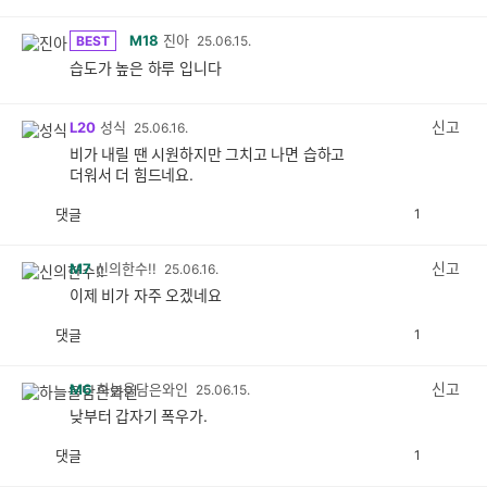
M18
진아
BEST
25.06.15.
습도가 높은 하루 입니다
신고
L20
성식
25.06.16.
비가 내릴 땐 시원하지만 그치고 나면 습하고
더워서 더 힘드네요.
댓글
1
공
비
감
공
감
신고
M7
신의한수!!
25.06.16.
이제 비가 자주 오겠네요
댓글
1
공
비
감
공
감
신고
M6
하늘을담은와인
25.06.15.
낮부터 갑자기 폭우가.
댓글
1
공
비
감
공