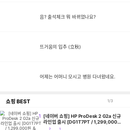
음? 출석체크 뭐 바뀌었나요?
뜨거움의 입추 (立秋)
어제는 어머니 모시고 병원 다녀왔네요.
쇼핑 BEST
1
/
3
1
[네이버 쇼핑] HP ProDesk 2 G2a 신규
라인업 출시 [DG1T7PT / 1,299,000원
＆ DG1T5PT / 1,469,000원 ＆
공
댓
2
1