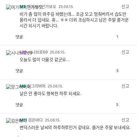
감
신고
M5
여기까지인가보오
25.06.15.
비가 좀 많이 와주길 바랬는데... 조금 오고 멈춰버려서 습도만
올라서 더 덥네요. 휴... ㅎㅎ 더위 조심하시고 남은 주말 즐거운
시간 되시기 바랍니다.
댓글
1
공
비
감
공
감
신고
L20
시나브로69
25.06.15.
오늘도 많이 더울것 같군요...
댓글
3
공
비
감
공
감
신고
M6
앙그리버머
25.06.15.
날은 안 좋아도 행복한 하루 되세요.
댓글
5
공
비
감
공
감
신고
M11
검은바다
25.06.15.
변덕스러운 날씨의 하루하루인거 같네요. 즐거운 주말 보내세요.