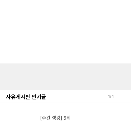
자유게시판 인기글
1
/
4
[주간 랭킹] 5위