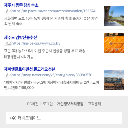
전문조종사와 함께 안전한 제주패러글라이딩을 즐겨보세요
제주시 동쪽 감성 숙소
https://m.place.naver.com/accommodation/1226740854
광고
세화해변 도보 10분 독채 펜션! 온 가족이 함께 즐기기 좋은 자연
속 단체 숙소
제주도 임박산농수산
https://im-baksa.wywh.co.kr/
광고
효돈 3대 농가 / 9시 이전 주문시 전상품 당일 무료 배송,
매장 방문시 시식 가능
제이앤클로이펜션,돌고래오션뷰
https://map.naver.com/v5/entry/place/33980570
광고
1박예약시1만원할인쿠폰,2박이상예약시흑돼지바베큐 2인무료이
벤트(판매가69,000)
PC버전
로그인
개인정보처리방침
고객센터
(주) 커넥트웨이브