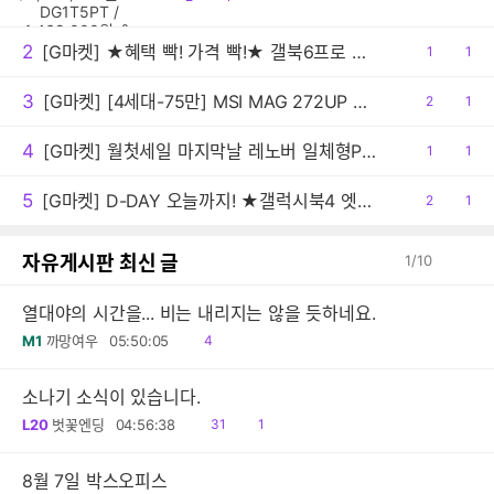
DG1Q4PT / 1,599,000원]
감
글
2
[G마켓] ★혜택 빡! 가격 빡!★ 갤북6프로 빡세일 행사예고 (308만/무료배송)
공
1
댓
1
감
글
3
[G마켓] [4세대-75만] MSI MAG 272UP QD-OLED E16 4K 165 게이밍 모니터 (최종:755,148원)
공
2
댓
1
감
글
4
[G마켓] 월첫세일 마지막날 레노버 일체형PC 아이디어센터 27AKP10 F0JE000SKR 최종 99만원대!
공
1
댓
1
감
글
5
[G마켓] D-DAY 오늘까지! ★갤럭시북4 엣지 월 첫 세일 특가(109만/무배)
공
2
댓
1
감
글
자유게시판 최신 글
1
/
10
열대야의 시간을... 비는 내리지는 않을 듯하네요.
읽
M1
까망여우
05:50:05
4
음
소나기 소식이 있습니다.
읽
댓
L20
벗꽃엔딩
04:56:38
31
1
음
글
8월 7일 박스오피스