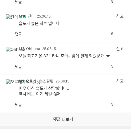
댓글
5
공
비
감
공
감
신고
M18
진아
25.06.15.
습도가 높은 하루 입니다
댓글
5
공
비
감
공
감
신고
L13
Ohhana
25.06.15.
오늘 최고기온 32도라니 흐아~ 땀에 쩔게 되겠군요. ㅠ
댓글
5
공
비
감
공
감
신고
M2
오르테가%스칼렛
25.06.15.
어우 아침 습도가 상당합니다..
역시 비는 이게 제일 싫어...
댓글
5
공
비
감
공
감
댓글 더보기