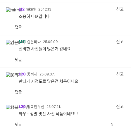
감
공
감
신고
L12
mkmk
25.12.13.
조용히 다녀갑니다
댓글
공
비
감
공
감
신고
M11
검은바다
25.09.09.
신비한 사진들이 많은거 같네요.
댓글
공
비
감
공
감
신고
L20
웅끼끼
25.09.07.
만타가 저정도로 많은건 처음이네요
댓글
공
비
감
공
감
신고
L20
행복한우산
25.07.21.
와우~ 정말 멋진 사진 작품이네요!!!
댓글
5
공
비