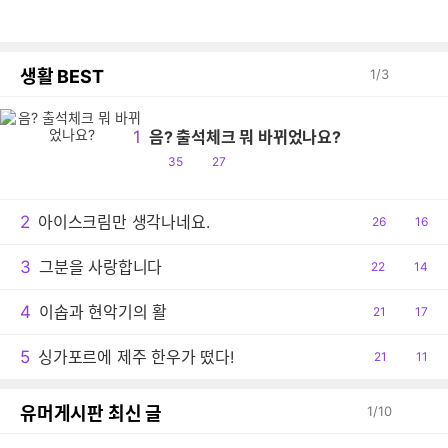
생활 BEST
1
/
3
1
음? 출석체크 뭐 바뀌었나요?
공
댓
35
27
감
글
2
아이스크림만 생각나네요.
공
26
댓
16
감
글
3
그분을 사랑합니다
공
22
댓
14
감
글
4
이솝과 현악기의 활
공
21
댓
17
감
글
5
싱가포르에 제주 한우가 떴다!
공
21
댓
11
감
글
유머게시판 최신 글
1
/
10