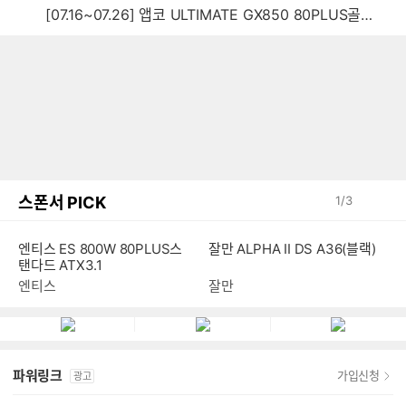
[07.16~07.26] 앱코 ULTIMATE GX850 80PLUS골드 풀모듈러 ATX3.0 블랙
스폰서 PICK
1
/
3
엔티스 ES 800W 80PLUS스
잘만 ALPHA II DS A36(블랙)
탠다드 ATX3.1
엔티스
잘만
파워링크
가입신청
광고