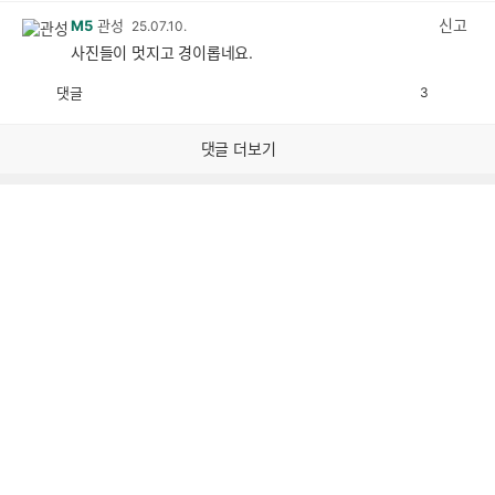
감
신고
M5
관성
25.07.10.
사진들이 멋지고 경이롭네요.
댓글
3
공
비
감
공
감
댓글 더보기