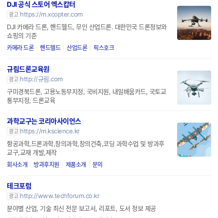
DJI 공식 스토어 엑스캅터
https://m.xcopter.com
광고
DJI 카메라 드론, 핸드헬드, 무인 산업드론. 대한민국 드론정보와
쇼핑의 기준
카메라 드론
핸드헬드
산업드론
픽스호크
규림드론교육원
http://규림.com
광고
구미경북드론, 고용노동부지정, 국비지원, 내일배움카드, 국토교
통부지정, 드론교육
과학교구는 코리아사이언스
https://m.kscience.kr
광고
항공과학,드론과학,창의과학,창의건축,코딩 과학수업 및 방과후
교구,교재 개발,제작
회사소개
방과후지원
제품소개
문의
테크포럼
http://www.techforum.co.kr
광고
분야별 산업, 기술 최신 전문 보고서, 리포트, 도서 정보 제공