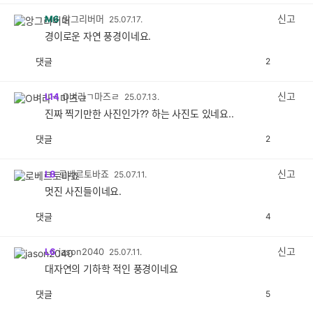
감
공
감
신고
M6
앙그리버머
25.07.17.
경이로운 자연 풍경이네요.
댓글
2
공
비
감
공
감
신고
L14
O벼라ㄱ마즈ㄹ
25.07.13.
진짜 찍기만한 사진인가?? 하는 사진도 있네요..
댓글
2
공
비
감
공
감
신고
L8
로베르토바죠
25.07.11.
멋진 사진들이네요.
댓글
4
공
비
감
공
감
신고
L6
jason2040
25.07.11.
대자연의 기하학 적인 풍경이네요
댓글
5
공
비
감
공