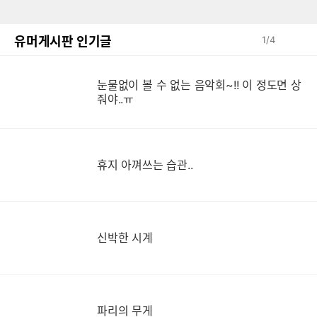
유머게시판 인기글
1
/
4
눈물없이 볼 수 없는 음악회~!! 이 정도면 상
눈
줘야..ㅠ
휴지 아껴쓰는 습관..
신박한 시계
파리의 무게