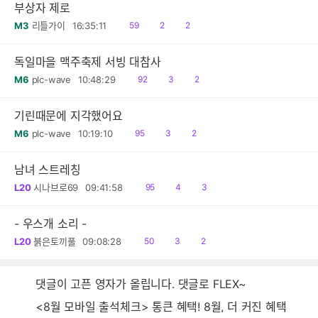
부상자 제로
읽
공
댓
M3
리틀가이
16:35:11
59
2
2
음
감
글
독일마을 맥주축제 서빙 대참사
읽
공
댓
M6
plc-wave
10:48:29
92
3
2
음
감
글
기린때문에 지각했어요
읽
공
댓
M6
plc-wave
10:19:10
95
3
2
음
감
글
남녀 스트레칭
읽
공
댓
L20
시나브로69
09:41:58
95
4
3
음
감
글
- 우스개 소리 -
읽
공
댓
L20
붉은토끼풀
09:08:28
50
3
2
음
감
글
댓글이 고픈 영자가 올립니다. 댓글로 FLEX~
<8월 모바일 출석체크> 통큰 혜택! 8월, 더 커진 혜택