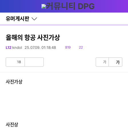
다
글쓰기
메뉴
나
와
홈
유머게시판
바
로
가
기
올해의 항공 사진가상
레
이
읽
댓
L12
kndol
25.07.09. 01:18:48
819
22
어
음
글
창
토
18
가
가
공
비
글
감
공
감
사진가상
사진상