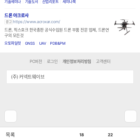
기술세미나
기술도서
산업리포트
세미나북
드론 아크로사
https://www.acroxar.com/
광고
드론, 픽스호크 한국총판 공식수입원 드론 부품 전문 업체, 드론연
구의 모든것
오토파일럿
GNSS
UAV
PDB&PM
PC버전
로그인
개인정보처리방침
고객센터
(주) 커넥트웨이브
공
비
목록
18
22
감
공