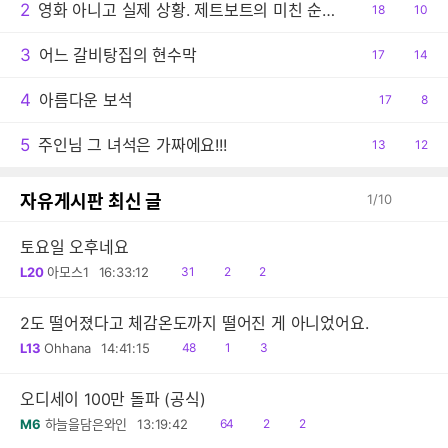
2
영화 아니고 실제 상황. 제트보트의 미친 순발력
공
18
댓
10
감
글
3
어느 갈비탕집의 현수막
공
17
댓
14
감
글
4
아름다운 보석
공
17
댓
8
감
글
5
주인님 그 녀석은 가짜에요!!!
공
13
댓
12
감
글
자유게시판 최신 글
1
/
10
토요일 오후네요
읽
공
댓
L20
아모스1
16:33:12
31
2
2
음
감
글
2도 떨어졌다고 체감온도까지 떨어진 게 아니었어요.
읽
공
댓
L13
Ohhana
14:41:15
48
1
3
음
감
글
오디세이 100만 돌파 (공식)
읽
공
댓
M6
하늘을담은와인
13:19:42
64
2
2
음
감
글