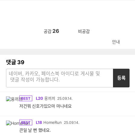
26
공감
비공감
안내
댓글
39
등록
L20
웅끼끼
BEST
25.09.14.
저건뭐 신호가있으마 마나네요
L18
HomeRun
BEST
25.09.14.
큰일 날 뻔 했네요.