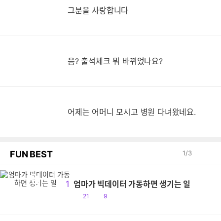
그분을 사랑합니다
음? 출석체크 뭐 바뀌었나요?
어제는 어머니 모시고 병원 다녀왔네요.
FUN BEST
1
/
3
엄
1
엄마가 빅데이터 가동하면 생기는 일
공
댓
21
9
감
글