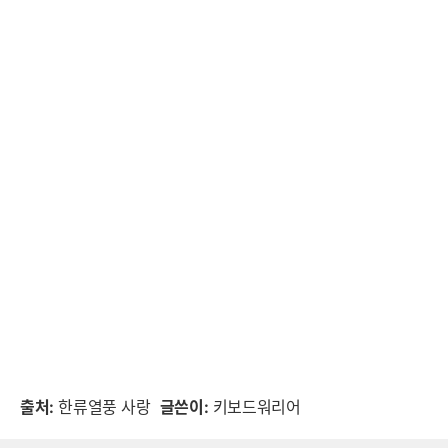
출처:
한류열풍 사랑
글쓴이:
키보드워리어