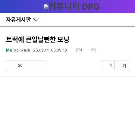
다
글쓰기
메뉴
나
와
홈
자유게시판
바
로
가
기
트럭에 큰일날뻔한 모닝
레
이
읽
댓
M6
plc-wave
25.09.14. 08:09:18
881
39
어
음
글
창
토
26
가
가
공
비
글
감
공
감