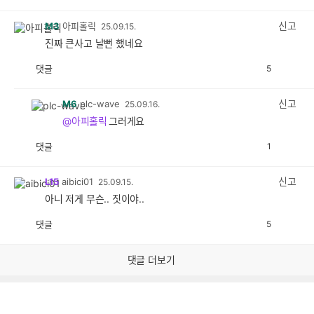
감
공
감
신고
M3
아피홀릭
25.09.15.
진짜 큰사고 날뻔 했네요
댓글
5
공
비
감
공
감
신고
M6
plc-wave
25.09.16.
@아피홀릭
그러게요
댓글
1
공
비
감
공
감
신고
L15
aibici01
25.09.15.
아니 저게 무슨.. 짓이야..
댓글
5
공
비
감
공
감
댓글 더보기