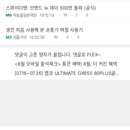
스파이더맨: 브랜드 뉴 데이 500만 돌파 (공식)
읽
공
댓
M6
하늘을담은와인
13:12:13
76
2
3
음
감
글
생전 처음 사용해 본 손풍기 며칠 사용기
읽
공
댓
M3
리틀가이
12:32:52
82
4
4
음
감
글
댓글이 고픈 영자가 올립니다. 댓글로 FLEX~
<8월 모바일 출석체크> 통큰 혜택! 8월, 더 커진 혜택
[07.16~07.26] 앱코 ULTIMATE GX850 80PLUS골드 풀모듈러 ATX3.0 블랙