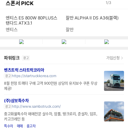
스폰서 PICK
1
/
3
엔티스 ES 800W 80PLUS스
잘만 ALPHA II DS A36(블랙)
탠다드 ATX3.1
엔티스
잘만
파워링크
가입신청
광고
벤츠트럭 스타트럭코리아
https://startruckkorea.com
광고
8월 한정 트랙터 구매 고객 900만원 상당의 유지보수 쿠폰 무상
제공!
(주)삼보특수차
http://www.sambotruck.com/
광고
중고화물특수차 매매전문 살수차, 암롤, 탱크로리, 준설차, 덤프,
카고크레인 등
특수차
매매
중고차