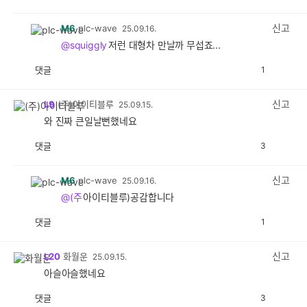
감
공
감
신고
M6
plc-wave
25.09.16.
@squiggly
저런 대형차 만날까 무섭죠...
댓글
1
공
비
감
공
감
신고
L9
(주)아이티블루
25.09.15.
와 진짜 큰일날뻔했네요
댓글
3
공
비
감
공
감
신고
M6
plc-wave
25.09.16.
@(주
아이티블루)공감합니다
댓글
1
공
비
감
공
감
신고
L20
화월운
25.09.15.
아슬아슬했네요
댓글
3
공
비