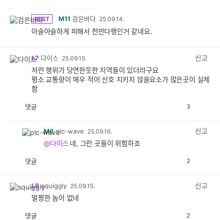
M11
검은바다
BEST
25.09.14.
아슬아슬하게 피해서 천만다행인거 같네요.
신고
L7
다이스
25.09.15.
저런 행위가 당연한듯한 지역들이 있더라구요
평소 교통량이 매우 적어 신호 지키지 않을요소가 많은곳이 실제
함
댓글
3
공
비
감
공
감
신고
M6
plc-wave
25.09.16.
@다이스
네, 그런 곳들이 위험하죠
댓글
2
공
비
감
공
감
신고
L8
squiggly
25.09.15.
멀쩡한 놈이 없네
댓글
2
공
비