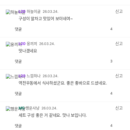
감
공
감
신고
L20
하늘이글
26.03.24.
구성이 알차고 맛있어 보이네여~
댓글
4
공
비
감
공
감
신고
L20
웅끼끼
26.03.24.
맛나겠네요
댓글
3
공
비
감
공
감
신고
L20
느낌하나
26.03.24.
역전우동에서 식사하셨군요. 좋은 좋바으로 드셨네요.
댓글
4
공
비
감
공
감
신고
M5
행운사냥
26.03.24.
세트 구성 좋은 거 같네요. 맛나 보입니다.
댓글
4
공
비