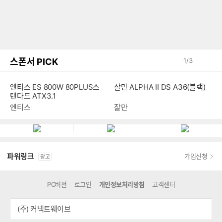
스폰서 PICK
1
/
3
잘만 ALPHA II DS A36(블랙)
엔티스 ES 800W 80PLUS스
탠다드 ATX3.1
잘만
엔티스
파워링크
가입신청
광고
PC버전
로그인
개인정보처리방침
고객센터