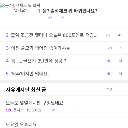
1
음? 출석체크 뭐 바뀌었나요?
공
댓
27
25
감
글
2
출췍 조금전 했더니 오늘은 800포인트 적립이네요.
공
26
댓
45
감
글
3
이젠 쓸모가 없어진 종이와샤들
공
20
댓
9
감
글
4
흠...... 글쓰기 3번만에 성공 ?
공
19
댓
14
감
글
5
‘입추’이지만 덥네요.
공
19
댓
14
감
글
자유게시판 최신 글
1
/
10
오늘도 몇몇게시판 구멍났네요
읽
공
댓
L20
웅끼끼
18:33:32
32
1
1
음
감
글
토요일 오후네요