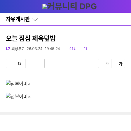
다
글쓰기
메뉴
나
와
홈
자유게시판
바
로
가
기
오늘 점심 제육덮밥
레
이
읽
댓
L7
의정부7
26.03.24. 19:45:24
412
11
어
음
글
창
토
12
가
가
공
비
글
감
공
감