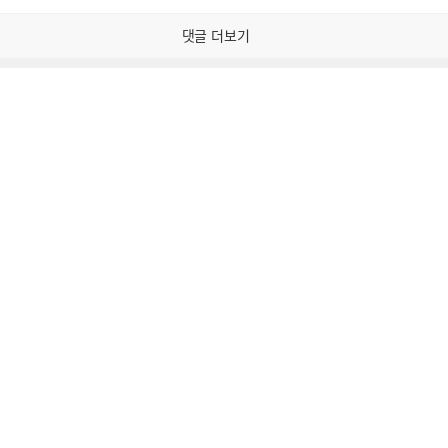
감
공
감
댓글 더보기