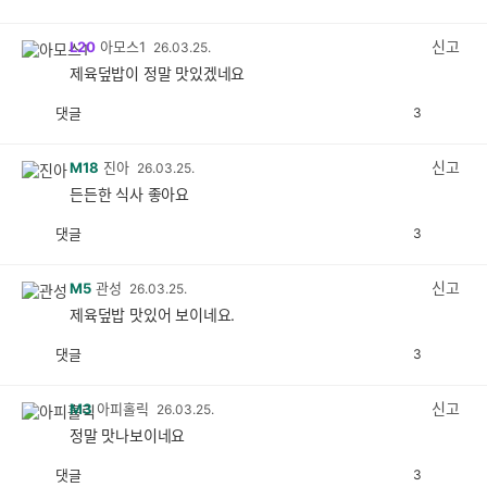
공
비
감
공
감
신고
L20
아모스1
26.03.25.
제육덮밥이 정말 맛있겠네요
댓글
3
공
비
감
공
감
신고
M18
진아
26.03.25.
든든한 식사 좋아요
댓글
3
공
비
감
공
감
신고
M5
관성
26.03.25.
제육덮밥 맛있어 보이네요.
댓글
3
공
비
감
공
감
신고
M3
아피홀릭
26.03.25.
정말 맛나보이네요
댓글
3
공
비