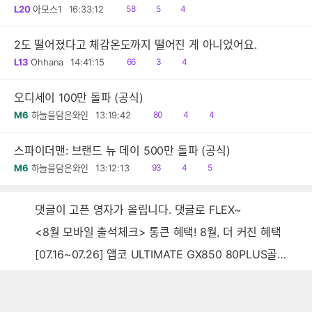
읽
공
댓
L20
아모스1
16:33:12
58
5
4
음
감
글
2도 떨어졌다고 체감온도까지 떨어진 게 아니었어요.
읽
공
댓
L13
Ohhana
14:41:15
66
3
4
음
감
글
오디세이 100만 돌파 (공식)
읽
공
댓
M6
하늘을담은와인
13:19:42
80
4
4
음
감
글
스파이더맨: 브랜드 뉴 데이 500만 돌파 (공식)
읽
공
댓
M6
하늘을담은와인
13:12:13
93
4
5
음
감
글
댓글이 고픈 영자가 올립니다. 댓글로 FLEX~
<8월 모바일 출석체크> 통큰 혜택! 8월, 더 커진 혜택
[07.16~07.26] 앱코 ULTIMATE GX850 80PLUS골드 풀모듈러 ATX3.0 블랙