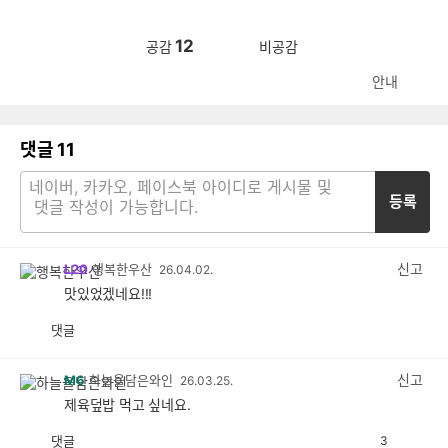
12
공감
비공감
안내
댓글
11
등록
신고
L20
행복한우산
26.04.02.
맛있었겠네요!!!
댓글
공
비
감
공
감
신고
M6
하늘을담은와인
26.03.25.
제육덮밥 먹고 싶네요.
댓글
3