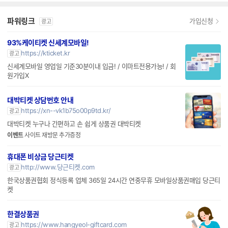
파워링크
가입신청
광고
93%케이티켓 신세계모바일!
https://kticket.kr
광고
신세계모바일 영업일 기준30분이내 입금! / 이마트전용가능! / 회
원가입X
대박티켓 상담번호 안내
https://xn--vk1b75o00p9td.kr/
광고
대박티켓 누구나 간편하고 손 쉽게 상품권 대박티켓
이벤트
사이트 재방문 추가증정
휴대폰 비상금 당근티켓
http://www.당근티켓.com
광고
한국상품권협회 정식등록 업체 365일 24시간 연중무휴 모바일상품권매입 당근티
켓