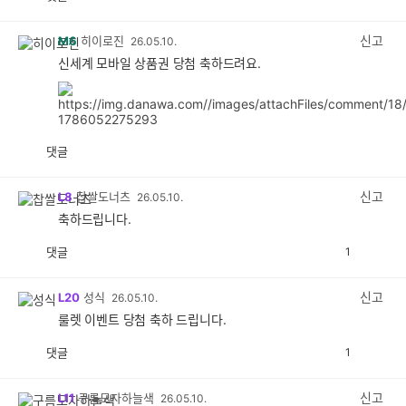
공
비
감
공
감
신고
M6
히이로진
26.05.10.
신세계 모바일 상품권 당첨 축하드려요.
댓글
공
비
감
공
감
신고
L8
찹쌀도너츠
26.05.10.
축하드립니다.
댓글
1
공
비
감
공
감
신고
L20
성식
26.05.10.
룰렛 이벤트 당첨 축하 드립니다.
댓글
1
공
비
감
공
감
신고
L11
구름모자하늘색
26.05.10.