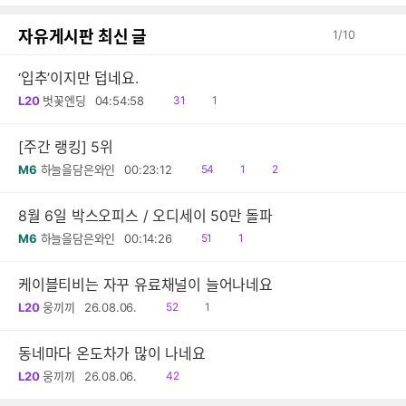
감
글
자유게시판 최신 글
1
/
10
‘입추’이지만 덥네요.
읽
공
L20
벗꽃엔딩
04:54:58
31
1
음
감
[주간 랭킹] 5위
읽
공
댓
M6
하늘을담은와인
00:23:12
54
1
2
음
감
글
8월 6일 박스오피스 / 오디세이 50만 돌파
읽
공
M6
하늘을담은와인
00:14:26
51
1
음
감
케이블티비는 자꾸 유료채널이 늘어나네요
읽
공
L20
웅끼끼
26.08.06.
52
1
음
감
동네마다 온도차가 많이 나네요
읽
L20
웅끼끼
26.08.06.
42
음