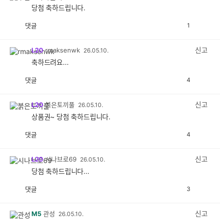
당첨 축하드립니다.
댓글
1
공
비
감
공
감
신고
L20
rmaksenwk
26.05.10.
축하드려요...
댓글
4
공
비
감
공
감
신고
L20
붉은토끼풀
26.05.10.
상품권~ 당첨 축하드립니다.
댓글
4
공
비
감
공
감
신고
L20
시나브로69
26.05.10.
당첨 축하드립니다...
댓글
3
공
비
감
공
감
신고
M5
관성
26.05.10.