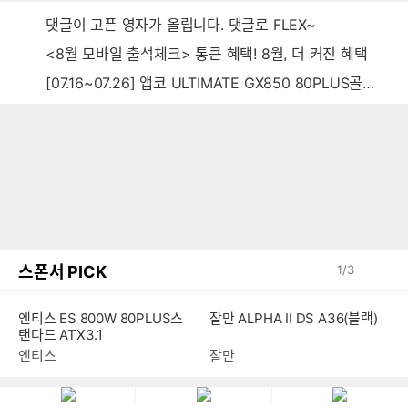
댓글이 고픈 영자가 올립니다. 댓글로 FLEX~
<8월 모바일 출석체크> 통큰 혜택! 8월, 더 커진 혜택
[07.16~07.26] 앱코 ULTIMATE GX850 80PLUS골드 풀모듈러 ATX3.0 블랙
스폰서 PICK
1
/
3
잘만 ALPHA II DS A36(블랙)
엔티스 ES 800W 80PLUS스
탠다드 ATX3.1
잘만
엔티스