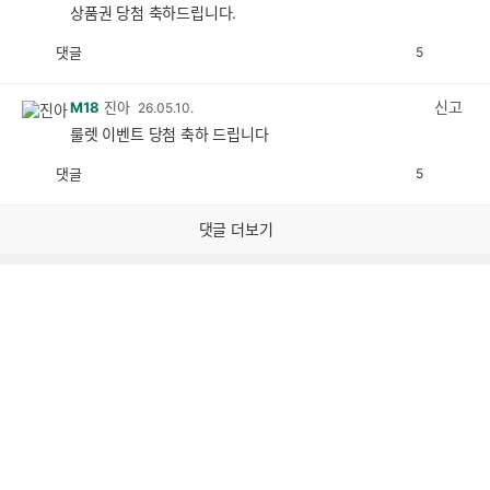
상품권 당첨 축하드립니다.
댓글
5
공
비
감
공
감
신고
M18
진아
26.05.10.
룰렛 이벤트 당첨 축하 드립니다
댓글
5
공
비
감
공
감
댓글 더보기