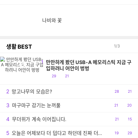
나비와 꽃
생활 BEST
1
/
3
1
만만하게 봤던 USB-A 메모리스틱 지금 구
만
입하려니 어안이 벙벙
공
댓
29
21
감
글
2
망고나무의 모습은?
공
28
댓
21
감
글
3
마구마구 감기는 눈꺼풀
공
21
댓
20
감
글
4
무더위가 계속 이어집니다.
공
21
댓
15
감
글
5
오늘은 어제보다 더 덥다고 하던데 진짜 더운 날씨이긴 하네요.
공
19
댓
29