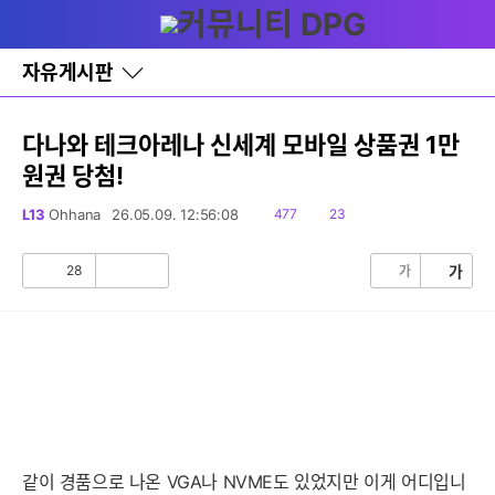
다
글쓰기
메뉴
나
와
홈
자유게시판
바
로
가
기
다나와 테크아레나 신세계 모바일 상품권 1만
레
원권 당첨!
이
어
창
읽
댓
L13
Ohhana
26.05.09. 12:56:08
477
23
토
음
글
글
28
가
가
공
비
감
공
감
같이 경품으로 나온 VGA나 NVME도 있었지만 이게 어디입니