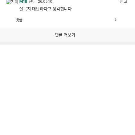
신고
M18
진아
26.05.10.
살목지 대단하다고 생각합니다
댓글
5
공
비
감
공
감
댓글 더보기