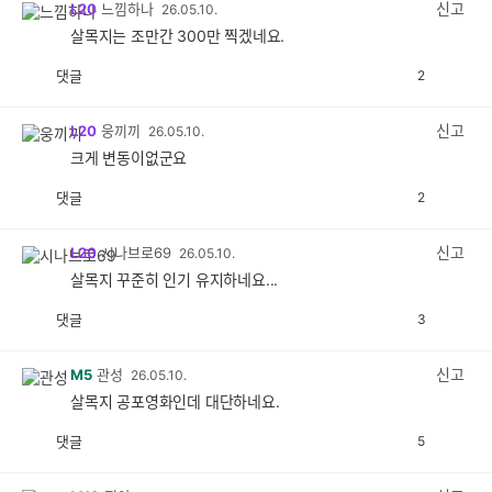
신고
L20
느낌하나
26.05.10.
살목지는 조만간 300만 찍겠네요.
댓글
2
공
비
감
공
감
신고
L20
웅끼끼
26.05.10.
크게 변동이없군요
댓글
2
공
비
감
공
감
신고
L20
시나브로69
26.05.10.
살목지 꾸준히 인기 유지하네요...
댓글
3
공
비
감
공
감
신고
M5
관성
26.05.10.
살목지 공포영화인데 대단하네요.
댓글
5
공
비
감
공
감