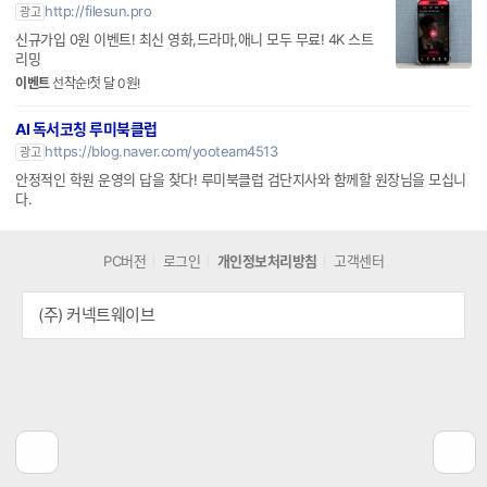
박스오피스 파일썬
http://filesun.pro
광고
신규가입 0원 이벤트! 최신 영화,드라마,애니 모두 무료! 4K 스트
리밍
이벤트
선착순!첫 달 0원!
AI 독서코칭 루미북클럽
https://blog.naver.com/yooteam4513
광고
안정적인 학원 운영의 답을 찾다! 루미북클럽 검단지사와 함께할 원장님을 모십니
다.
PC버전
로그인
개인정보처리방침
고객센터
(주) 커넥트웨이브