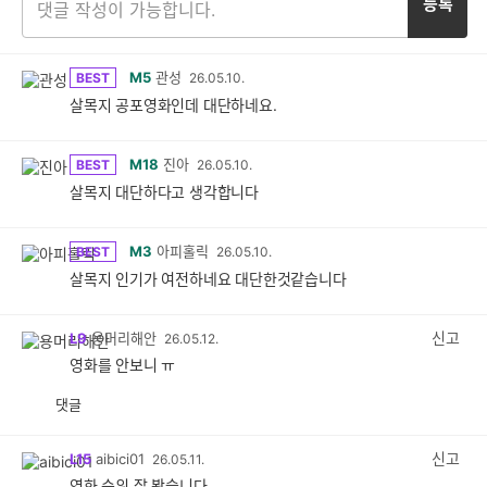
등록
M5
관성
BEST
26.05.10.
살목지 공포영화인데 대단하네요.
M18
진아
BEST
26.05.10.
살목지 대단하다고 생각합니다
M3
아피홀릭
BEST
26.05.10.
살목지 인기가 여전하네요 대단한것같습니다
신고
L9
용머리해안
26.05.12.
영화를 안보니 ㅠ
댓글
공
비
감
공
감
신고
L15
aibici01
26.05.11.
영화 순위 잘 봤습니다.