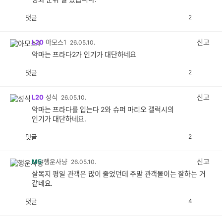
댓글
2
공
비
감
공
감
신고
L20
아모스1
26.05.10.
악마는 프라다2가 인기가 대단하네요
댓글
2
공
비
감
공
감
신고
L20
성식
26.05.10.
악마는 프라다를 입는다 2와 슈퍼 마리오 갤럭시의
인기가 대단하네요.
댓글
2
공
비
감
공
감
신고
M5
행운사냥
26.05.10.
살목지 평일 관객은 많이 줄었던데 주말 관객몰이는 잘하는 거
같네요.
댓글
4
공
비
감
공
감