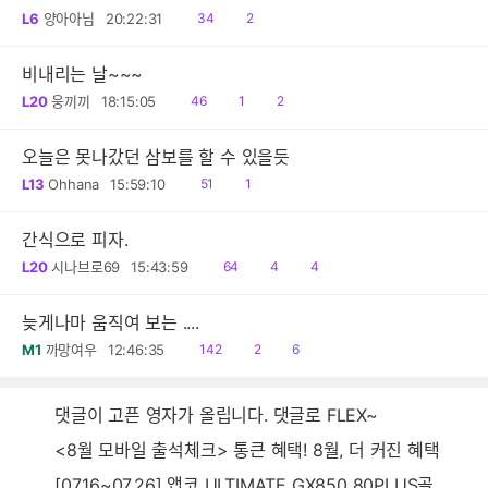
읽
공
L6
양아아님
20:22:31
34
2
음
감
비내리는 날~~~
읽
공
댓
L20
웅끼끼
18:15:05
46
1
2
음
감
글
오늘은 못나갔던 삼보를 할 수 있을듯
읽
댓
L13
Ohhana
15:59:10
51
1
음
글
간식으로 피자.
읽
공
댓
L20
시나브로69
15:43:59
64
4
4
음
감
글
늦게나마 움직여 보는 ....
읽
공
댓
M1
까망여우
12:46:35
142
2
6
음
감
글
댓글이 고픈 영자가 올립니다. 댓글로 FLEX~
<8월 모바일 출석체크> 통큰 혜택! 8월, 더 커진 혜택
[07.16~07.26] 앱코 ULTIMATE GX850 80PLUS골드 풀모듈러 ATX3.0 블랙