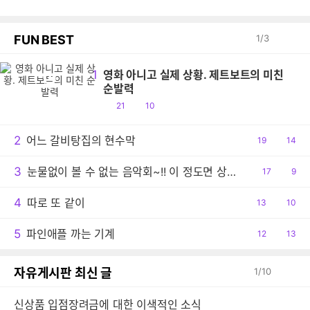
FUN BEST
1
/
3
1
영화 아니고 실제 상황. 제트보트의 미친
영
순발력
공
댓
21
10
감
글
2
어느 갈비탕집의 현수막
공
19
댓
14
감
글
3
눈물없이 볼 수 없는 음악회~!! 이 정도면 상줘야..ㅠ
공
17
댓
9
감
글
4
따로 또 같이
공
13
댓
10
감
글
5
파인애플 까는 기계
공
12
댓
13
감
글
자유게시판 최신 글
1
/
10
신상품 입점장려금에 대한 이색적인 소식