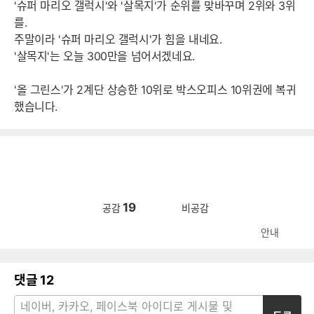
'슈퍼 마리오 갤럭시'와 '살목지'가 순위를 맞바꾸며 2위와 3위
를.
주말이라 '슈퍼 마리오 갤럭시'가 힘을 내네요.
'살목지'는 오늘 300만을 넘어서겠네요.
'올 그린스'가 2계단 상승한 10위로 박스오피스 10위권에 복귀
했습니다.
19
공감
비공감
안내
댓글
12