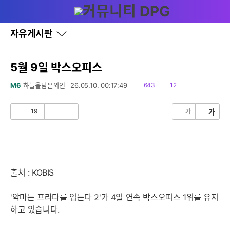
다
글쓰기
메뉴
나
와
홈
자유게시판
바
로
가
기
5월 9일 박스오피스
레
이
읽
댓
M6
하늘을담은와인
26.05.10. 00:17:49
643
12
어
음
글
창
토
19
가
가
공
비
글
감
공
감
출처 : KOBIS
'악마는 프라다를 입는다 2'가 4일 연속 박스오피스 1위를 유지
하고 있습니다.