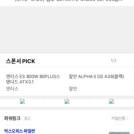
스폰서 PICK
1
/
3
잘만 ALPHA II DS A36(블랙)
엔티스 ES 800W 80PLUS스
탠다드 ATX3.1
잘만
엔티스
파워링크
가입신청
광고