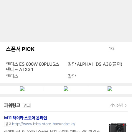
스폰서 PICK
1
/
3
잘만 ALPHA II DS A36(블랙)
엔티스 ES 800W 80PLUS스
탠다드 ATX3.1
잘만
엔티스
파워링크
가입신청
광고
M11 라이카 스토어 온라인