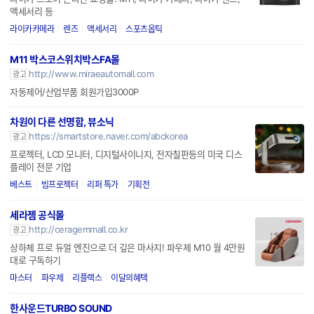
http://www.leica-store-haeundae.kr/
광고
라이카 스토어 온라인 쇼핑몰. M11, 라이카 카메라, 라이카 렌즈,
액세서리 등
라이카카메라
렌즈
액세서리
스포츠옵틱
M11 박스코스위치박스FA몰
http://www.miraeautomall.com
광고
자동제어/산업부품 회원가입3000P
차원이 다른 선명함, 뷰소닉
https://smartstore.naver.com/abckorea
광고
프로젝터, LCD 모니터, 디지털사이니지, 전자칠판등의 미국 디스
플레이 전문 기업
베스트
빔프로젝터
리퍼 특가
기획전
세라젬 공식몰
http://ceragemmall.co.kr
광고
상하체 프로 듀얼 엔진으로 더 깊은 마사지! 파우제 M10 월 4만원
대로 구독하기
마스터
파우제
리플랙스
이달의혜택