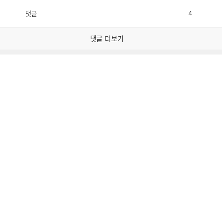
댓글
4
공
비
감
공
감
댓글 더보기