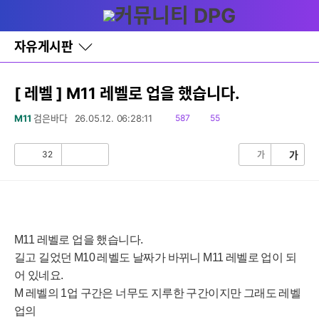
다
글쓰기
메뉴
나
와
홈
자유게시판
바
로
가
기
[ 레벨 ] M11 레벨로 업을 했습니다.
레
이
읽
댓
M11
검은바다
26.05.12. 06:28:11
587
55
어
음
글
창
토
32
가
가
공
비
글
감
공
감
M11 레벨로 업을 했습니다.
길고 길었던
M10 레벨도
날짜가 바뀌니
M11 레벨로
업이 되
어 있네요.
M 레벨의 1업 구간은 너무도 지루한 구간이지만 그래도 레벨
업의