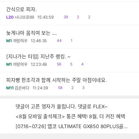
간식으로 피자.
읽
공
댓
L20
시나브로69
15:43:59
39
2
2
음
감
글
늦게나마 움직여 보는 ....
읽
댓
M1
까망여우
12:46:35
44
1
음
글
[지나가는 타임] 지난주 랭킹. ~
읽
공
댓
M1
까망여우
12:23:49
56
5
4
음
감
글
피자빵 한조각과 함께 시작하는 주말 아점이네요.
읽
공
댓
M11
검은바다
11:24:39
58
2
3
음
감
글
댓글이 고픈 영자가 올립니다. 댓글로 FLEX~
<8월 모바일 출석체크> 통큰 혜택! 8월, 더 커진 혜택
[07.16~07.26] 앱코 ULTIMATE GX850 80PLUS골드 풀모듈러 ATX3.0 블랙