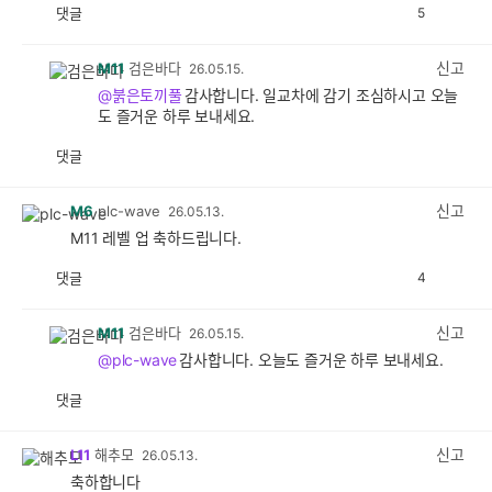
댓글
5
공
비
감
공
감
신고
M11
검은바다
26.05.15.
@붉은토끼풀
감사합니다. 일교차에 감기 조심하시고 오늘
도 즐거운 하루 보내세요.
댓글
공
비
감
공
감
신고
M6
plc-wave
26.05.13.
M11 레벨 업 축하드립니다.
댓글
4
공
비
감
공
감
신고
M11
검은바다
26.05.15.
@plc-wave
감사합니다. 오늘도 즐거운 하루 보내세요.
댓글
공
비
감
공
감
신고
L11
해추모
26.05.13.
축하합니다