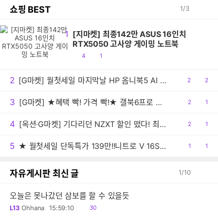
쇼핑 BEST
1
/
3
1
[지마켓] 최종142만 ASUS 16인치
RTX5050 고사양 게이밍 노트북
공
댓
4
1
감
글
2
[G마켓] 월첫세일 마지막날 HP 옴니북5 AI 노트북 16-af1087TU 최종 149만원대!
공
2
댓
2
감
글
3
[G마켓] ★혜택 빡! 가격 빡!★ 갤북6프로 빡세일 행사예고 (308만/무료배송)
공
2
댓
1
감
글
4
[옥션·G마켓] 기다리던 NZXT 할인 떴다! 최대 22%+추가선물혜택까지!
공
2
댓
1
감
글
5
★ 월첫세일 단독특가 139만!!니트로 V 16S AI 게이밍노트북 R7 260 RTX5060 512GB / 16GB
공
1
댓
1
감
글
자유게시판 최신 글
1
/
10
오늘은 못나갔던 삼보를 할 수 있을듯
읽
L13
Ohhana
15:59:10
30
음