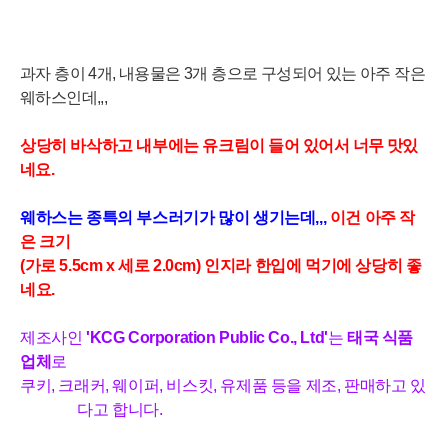
과자 층이 4개, 내용물은 3개 층으로 구성되어 있는 아주 작은
웨하스인데,,,
상당히 바삭하고 내부에는 유크림이 들어
있어서
너무 맛있
네요.
웨
하
스
는
종
특
의
부
스
러
기
가
많
이
생
기
는
데
,
,
,
이건 아주 작
은
크기
(가로 5.5cm x 세로 2.0cm) 인지라
한입에 먹기에 상당히 좋
네요.
제조사인
'KCG Corporation Public Co., Ltd'
는
태국 식품
업체
로
쿠키, 크래커, 웨이퍼, 비스킷, 유제품 등을 제조, 판매하고 있
다고 합니다.