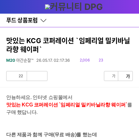
세부정보 열기/접기
다
글쓰기
메뉴
나
와
홈
푸드 상품포럼
바
로
가
기
맛있는 KCG 코퍼레이션 `임페리얼 밀키바닐
레
라향 웨이퍼`
이
어
창
읽
댓
M20
야간순찰™
26.05.17. 02:17:36
2,006
23
토
음
글
글
22
가
가
공
비
감
공
감
안뇽하세요. 인터넷 쇼핑몰에서
맛있는
KCG 코퍼레이션 `임페리얼 밀키바닐라향 웨이퍼
`
를
구매 했답니다
.
다른 제품과 함께 구매(무료 배송)를 했는데