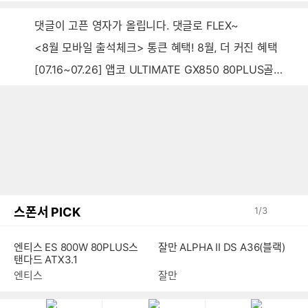
댓글이 고픈 영자가 올립니다. 댓글로 FLEX~
<8월 모바일 출석체크> 통큰 혜택! 8월, 더 커진 혜택
[07.16~07.26] 앱코 ULTIMATE GX850 80PLUS골드 풀모듈러 ATX3.0 블랙
스폰서 PICK
1
/
3
엔티스 ES 800W 80PLUS스
잘만 ALPHA II DS A36(블랙)
탠다드 ATX3.1
엔티스
잘만