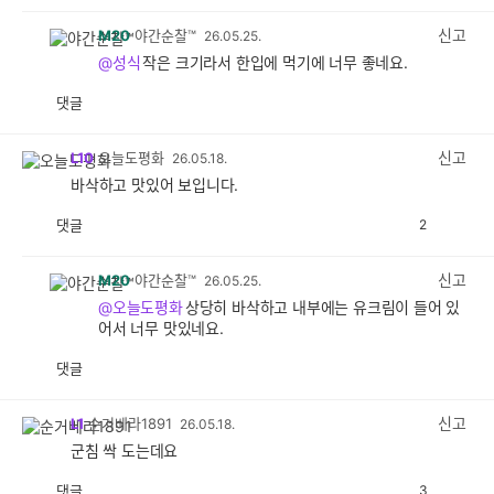
감
공
감
신고
M20
야간순찰™
26.05.25.
@성식
작은 크기라서 한입에 먹기에 너무 좋네요.
댓글
공
비
감
공
감
신고
L10
오늘도평화
26.05.18.
바삭하고 맛있어 보입니다.
댓글
2
공
비
감
공
감
신고
M20
야간순찰™
26.05.25.
@오늘도평화
상당히 바삭하고 내부에는 유크림이 들어 있
어서 너무 맛있네요.
댓글
공
비
감
공
감
신고
L1
순거베라1891
26.05.18.
군침 싹 도는데요
댓글
3