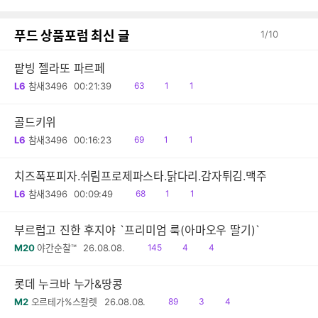
감
푸드 상품포럼 최신 글
1
/
10
팥빙 젤라또 파르페
읽
공
댓
L6
참새3496
00:21:39
63
1
1
음
감
글
골드키위
읽
공
댓
L6
참새3496
00:16:23
69
1
1
음
감
글
치즈폭포피자.쉬림프로제파스타.닭다리.감자튀김.맥주
읽
공
댓
L6
참새3496
00:09:49
68
1
1
음
감
글
부르럽고 진한 후지야 `프리미엄 룩(아마오우 딸기)`
읽
공
댓
M20
야간순찰™
26.08.08.
145
4
4
음
감
글
롯데 누크바 누가&땅콩
읽
공
댓
M2
오르테가%스칼렛
26.08.08.
89
3
4
음
감
글