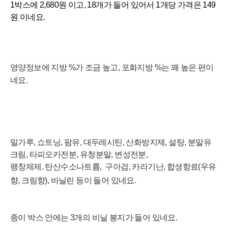
1박스에 2,680원 이고, 18
개가 들어 있어서 1개당
가
격
은
149
원
이네요.
영양정보에 지방 %가 조금 높고, 포화지방
%는 꽤 높은 편이
네요.
밀가루, 쇼트닝, 팜유, 대두레시틴, 산화방지제, 설탕, 분말유
크림, 타피오카전분, 유청분말, 변성전분,
팽창제제, 탄산수소나트륨, 구아검, 카라기난, 합셩항료(우유
향, 크림향), 바닐린 등이 들어 있네요.
종이 박스 안에는 3개의 비닐 봉지가 들어 있네요.