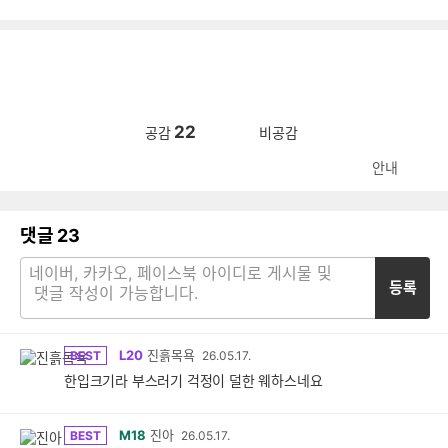
22
공감
비공감
안내
댓글
23
등록
L20
진흙목욕
BEST
26.05.17.
한입크기라 부스러기 걱정이 덜한 웨하스네요
M18
진아
BEST
26.05.17.