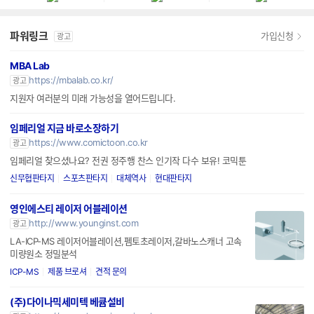
파워링크
가입신청
광고
MBA Lab
https://mbalab.co.kr/
광고
지원자 여러분의 미래 가능성을 열어드립니다.
임페리얼 지금 바로소장하기
https://www.comictoon.co.kr
광고
임페리얼 찾으셨나요? 전권 정주행 찬스 인기작 다수 보유! 코믹툰
신무협판타지
스포츠판타지
대체역사
현대판타지
영인에스티 레이저 어블레이션
http://www.younginst.com
광고
LA-ICP-MS 레이저어블레이션,펨토초레이저,갈바노스캐너 고속
미량원소 정밀분석
ICP-MS
제품 브로셔
견적 문의
(주)다이나믹세미텍 베큠설비