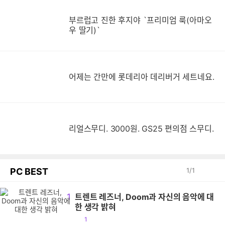
부르럽고 진한 후지야 `프리미엄 룩(아마오
우 딸기)`
어제는 간만에 롯데리아 데리버거 세트네요.
리얼스무디. 3000원. GS25 편의점 스무디.
PC BEST
1
/
1
1
트렌트 레즈너, Doom과 자신의 음악에 대
한 생각 밝혀
공
1