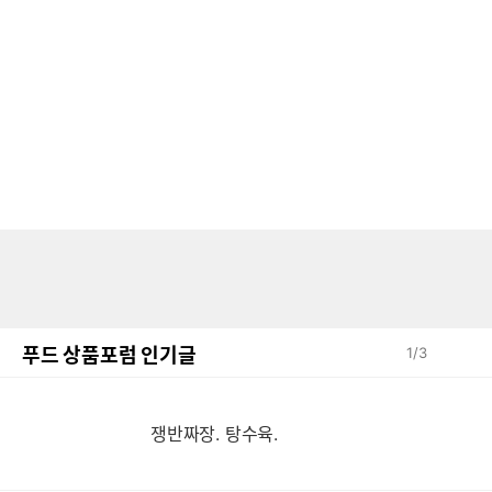
푸드 상품포럼 인기글
1
/
3
쟁반짜장. 탕수육.