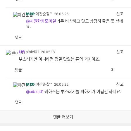
공
비
감
공
감
신고
M20
야간순찰™
26.05.25.
@시원한카모마일
너무 바삭하고 맛도 상당히 좋은 듯 싶네
요.
댓글
공
비
감
공
감
신고
L15
aibici01
26.05.18.
부스러기만 아니라면 정말 맛있는 류의 과자이죠.
댓글
3
공
비
감
공
감
신고
M20
야간순찰™
26.05.25.
@aibici01
웨하스는 부스러기를 피하기가 어렵긴 하네요.
댓글
공
비
감
공
감
댓글 더보기