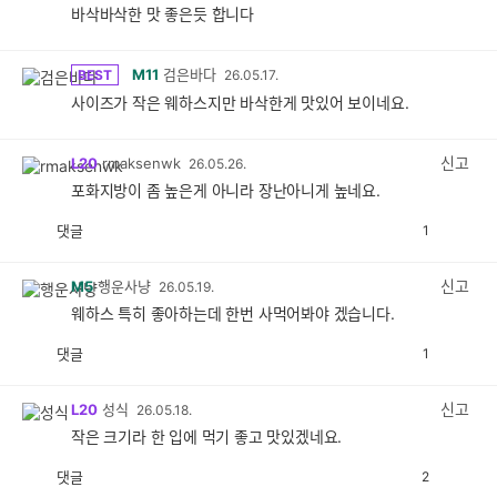
바삭바삭한 맛 좋은듯 합니다
M11
검은바다
BEST
26.05.17.
사이즈가 작은 웨하스지만 바삭한게 맛있어 보이네요.
신고
L20
rmaksenwk
26.05.26.
포화지방이 좀 높은게 아니라 장난아니게 높네요.
댓글
1
공
비
감
공
감
신고
M5
행운사냥
26.05.19.
웨하스 특히 좋아하는데 한번 사먹어봐야 겠습니다.
댓글
1
공
비
감
공
감
신고
L20
성식
26.05.18.
작은 크기라 한 입에 먹기 좋고 맛있겠네요.
댓글
2
공
비