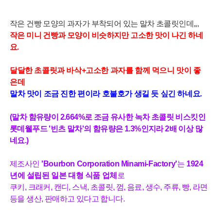
작은 건빵 모양의 과자가 부착되어 있는 말차 초콜릿인데,,,
작
은
미
니
건
빵
과
모
양
이
비
슷
하
지
만
고
소
한
맛
이
나긴 하네
요.
달달한
초콜릿과 바삭+고소한 과자를 함께 먹으니 맛이
좋
은데
말차 맛이 조금 진한 편이라 호불호가 생길 듯 싶긴 하네요.
(말차 함유량이 2.664%로 조금 유사한 녹차 초콜릿 비스킷인
롯데웰푸드 '빈츠 말차'의 함유량은 1.3%인지라 2배 이상 많
네요.)
제조사인
'Bourbon Corporation Minami-Factory
'
는
1924
년에
설
립
된
일본 대형 식
품
업
체
로
쿠키, 크래커, 캔디, 스낵, 초콜릿, 껌, 음료, 생수, 주류, 빵, 라면
등을 생산, 판매하고 있다고 합니다.