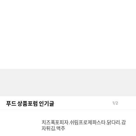
푸드 상품포럼 인기글
1
/
2
치즈폭포피자.쉬림프로제파스타.닭다리.감
자튀김.맥주