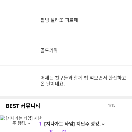
팥빙 젤라또 파르페
골드키위
어제는 친구들과 함께 밥 먹으면서 한잔하고
온 날이네요.
BEST 커뮤니티
1
/
15
1
[지나가는 타임] 지난주 랭킹. ~
공
댓
16
23