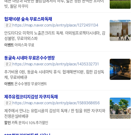
예쁜 마당과 따뜻한 돌담집에서의 하루, 넓은 정원 완벽한 프라이
빗, 돌담 자쿠지
협재10분 숲속 무료스파독채
https://map.naver.com/p/entry/place/1272451134
광고
안도타다오 미학의 노출콘크리트 독채. 야외빔프로젝터시네마, 감
성불멍, 무료야외스파
이벤트
야외스파 무료
동굴속 시네마 무료온수수영장
https://map.naver.com/p/entry/place/1435332731
광고
추가비용 0원, 동굴속 시네마틱 휴식. 협재해변10분, 힙한 감성독
채, 무료바베큐
이벤트
온수수영장 무료이벤트
제주유럽코티지감성 자쿠지독채
https://map.naver.com/p/entry/place/1589368656
광고
제주에서 만나는 유럽시골의 감성의 독채 / 한 팀을 위한 자쿠지와
전용온실바베큐
할인
카톡 문의시 10%추가할인