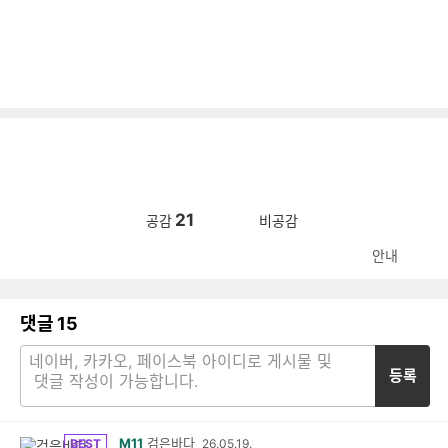
21
공감
비공감
안내
댓글
15
등록
M11
검은바다
BEST
26.05.19.