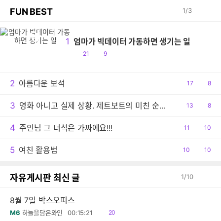
FUN BEST
1
/
3
엄
1
엄마가 빅데이터 가동하면 생기는 일
공
댓
21
9
감
글
2
아름다운 보석
공
17
댓
8
감
글
3
영화 아니고 실제 상황. 제트보트의 미친 순발력
공
13
댓
8
감
글
4
주인님 그 녀석은 가짜에요!!!
공
11
댓
10
감
글
5
여친 활용법
공
10
댓
10
감
글
자유게시판 최신 글
1
/
10
8월 7일 박스오피스
읽
M6
하늘을담은와인
00:15:21
20