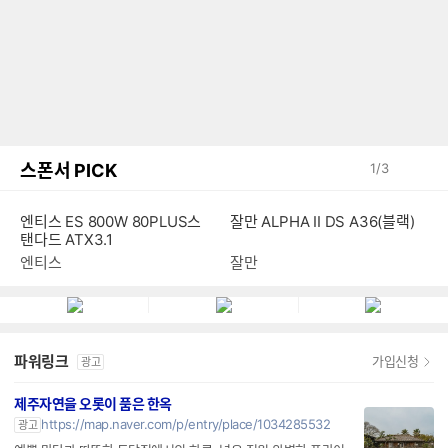
스폰서 PICK
1
/
3
엔티스 ES 800W 80PLUS스
잘만 ALPHA II DS A36(블랙)
탠다드 ATX3.1
엔티스
잘만
파워링크
가입신청
광고
제주자연을 오롯이 품은 한옥
https://map.naver.com/p/entry/place/1034285532
광고