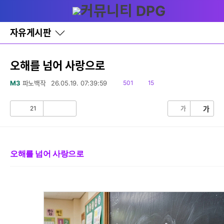
다
글쓰기
메뉴
나
와
홈
자유게시판
바
로
가
기
오해를 넘어 사랑으로
레
이
읽
댓
M3
파노백작
26.05.19. 07:39:59
501
15
어
음
글
창
토
21
가
가
공
비
글
감
공
감
오해를 넘어 사랑으로