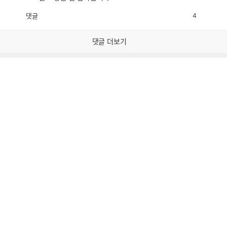
댓글
4
공
비
감
공
감
댓글 더보기