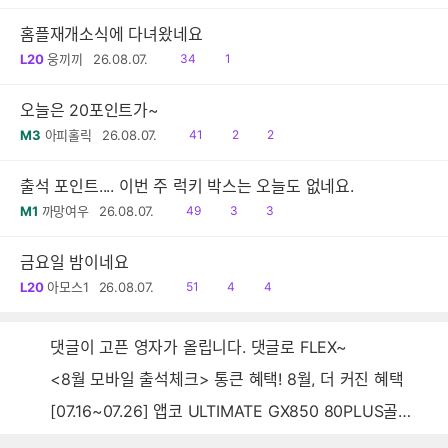
음
홈플재개소식에 다녀왔네요
읽
공
L20
웅끼끼
26.08.07.
34
1
음
감
오늘은 20포인트가~
읽
공
댓
M3
아피홀릭
26.08.07.
41
2
2
음
감
글
출석 포인트.... 이번 주 럭키 박스는 오늘도 없네요.
읽
공
댓
M1
까망여우
26.08.07.
49
3
3
음
감
글
금요일 밤이네요
읽
공
댓
L20
아모스1
26.08.07.
51
4
4
음
감
글
댓글이 고픈 영자가 올립니다. 댓글로 FLEX~
<8월 모바일 출석체크> 통큰 혜택! 8월, 더 커진 혜택
[07.16~07.26] 앱코 ULTIMATE GX850 80PLUS골드 풀모듈러 ATX3.0 블랙