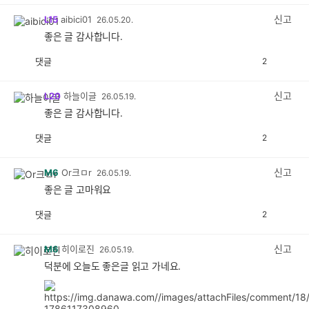
감
공
감
신고
L15
aibici01
26.05.20.
좋은 글 감사합니다.
댓글
2
공
비
감
공
감
신고
L20
하늘이글
26.05.19.
좋은 글 감사합니다.
댓글
2
공
비
감
공
감
신고
M6
Or크ㅁr
26.05.19.
좋은 글 고마워요
댓글
2
공
비
감
공
감
신고
M6
히이로진
26.05.19.
덕분에 오늘도 좋은글 읽고 가네요.