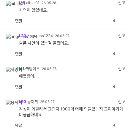
감
신고
L15
aibici01
26.05.28.
사연이 있었네요.
댓글
4
공
비
감
공
감
신고
L20
angeless1224
26.05.27.
슬픈 사연이 있는걸 몰랐어요.
댓글
4
공
비
감
공
감
신고
M1
까망여우
26.05.27.
애틋함이....
댓글
4
공
비
감
공
감
신고
L20
웅끼끼
26.05.27.
감성이 메말라서 그런지 1000억 어째 만들었는지 그이야기가
더궁금하네요
댓글
4
공
비
감
공