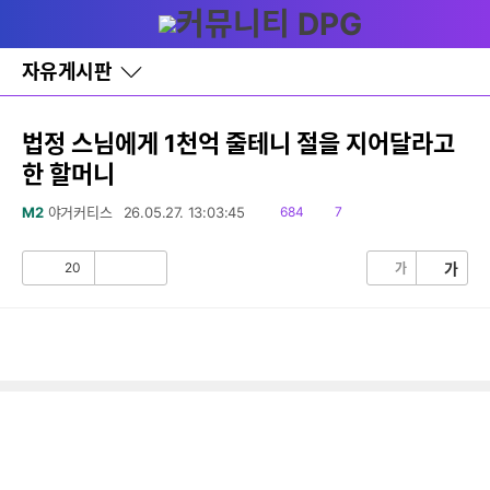
다
글쓰기
메뉴
나
와
홈
자유게시판
바
로
가
기
법정 스님에게 1천억 줄테니 절을 지어달라고
레
한 할머니
이
어
창
읽
댓
M2
야거커티스
26.05.27. 13:03:45
684
7
토
음
글
글
20
가
가
공
비
감
공
감