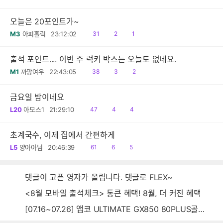
음
감
오늘은 20포인트가~
읽
공
댓
M3
아피홀릭
23:12:02
31
2
1
음
감
글
출석 포인트.... 이번 주 럭키 박스는 오늘도 없네요.
읽
공
댓
M1
까망여우
22:43:05
38
3
2
음
감
글
금요일 밤이네요
읽
공
댓
L20
아모스1
21:29:10
47
4
4
음
감
글
초계국수, 이제 집에서 간편하게
읽
공
댓
L5
양아아님
20:46:39
61
6
5
음
감
글
댓글이 고픈 영자가 올립니다. 댓글로 FLEX~
<8월 모바일 출석체크> 통큰 혜택! 8월, 더 커진 혜택
[07.16~07.26] 앱코 ULTIMATE GX850 80PLUS골드 풀모듈러 ATX3.0 블랙