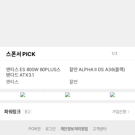
스폰서 PICK
1
/
3
엔티스 ES 800W 80PLUS스
잘만 ALPHA II DS A36(블랙)
탠다드 ATX3.1
엔티스
잘만
파워링크
가입신청
광고
PC버전
로그인
개인정보처리방침
고객센터