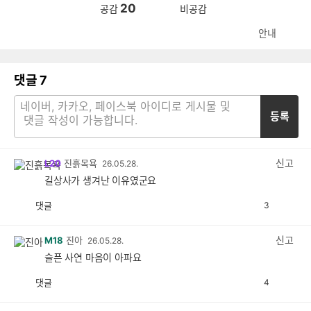
20
공감
비공감
안내
댓글
7
등록
신고
L20
진흙목욕
26.05.28.
길상사가 생겨난 이유였군요
댓글
3
공
비
감
공
감
신고
M18
진아
26.05.28.
슬픈 사연 마음이 아파요
댓글
4
공
비
감
공