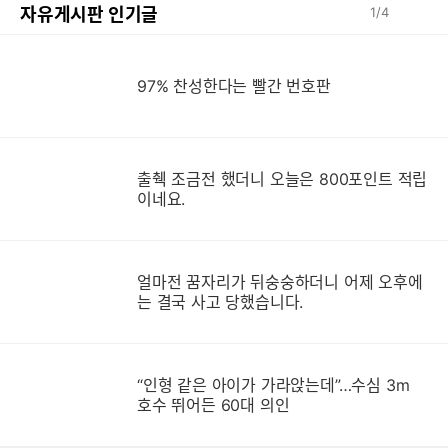
자유게시판 인기글
1
/
4
97% 찬성한다는 빨간 번호판
출췍 조금전 했더니 오늘은 800포인트 적립
이네요.
얼마전 꿈자리가 뒤숭숭하더니 어제 오후에
는 결국 사고 당했습니다.
“인형 같은 아이가 가라앉는데”…수심 3m
호수 뛰어든 60대 의인