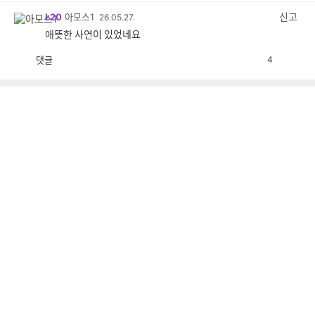
감
신고
L20
아모스1
26.05.27.
애뜻한 사연이 있었네요
댓글
4
공
비
감
공
감