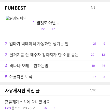
FUN BEST
1
/
3
1
별것도 아닌 ..
공
댓
22
17
감
글
2
엄마가 빅데이터 가동하면 생기는 일
공
21
댓
9
감
글
3
설거지를 안 해주자 강아지가 한 소름 돋는 행동
공
20
댓
13
감
글
4
바나나 오래 보관하는법
공
19
댓
16
감
글
5
아름다운 보석
공
17
댓
8
감
글
자유게시판 최신 글
1
/
10
홈플재개소식에 다녀왔네요
읽
공
L20
웅끼끼
23:26:21
25
1