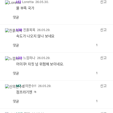
신고
L12
Loretta
26.05.30.
물 부족 국가
댓글
공
비
감
공
감
신고
L20
진흙목욕
26.05.29.
속도가 나오지 않나 보네요
댓글
1
공
비
감
공
감
신고
L20
느낌하나
26.05.29.
어이쿠! 자칫 넘 위험해 보이네요.
댓글
1
공
비
감
공
감
신고
M7
신의한수!!
26.05.29.
점프라기엔 ㅋ
댓글
1
공
비
감
공
감