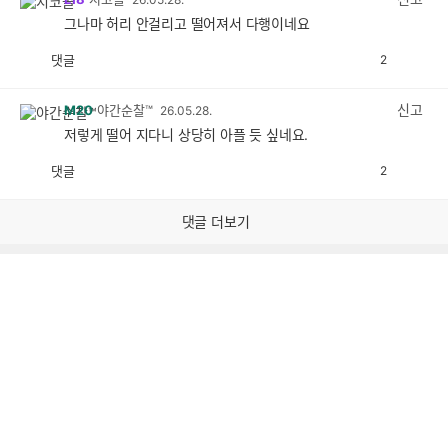
그나마 허리 안걸리고 떨어져서 다행이네요
댓글
2
공
비
감
공
감
신고
M20
야간순찰™
26.05.28.
저렇게 떨어 지다니 상당히 아플 듯 싶네요.
댓글
2
공
비
감
공
감
댓글 더보기