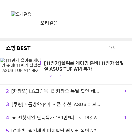
오리걸음
쇼핑 BEST
1
/
3
1
[11번가]올여름 게이밍 준비! 11번가 십일
절 ASUS TUF A14 특가
공
댓
2
1
감
글
2
[카카오] LG그램북 16 카카오 톡딜 할인 혜택 16UD55U-GX5JK AI 노트북
공
1
댓
1
감
글
3
[쿠팡]여름방학·휴가 시즌 추천! ASUS 비보북 16 특가
4
★ 월첫세일 단독특가 189만!!니트로 16S AI 게이밍노트북 R7 350 RTX5060 1TB / 32GB
공
1
감
5
[G마켓] 월첫세일 마지막날 레노버 올인원PC 아이디어센터 27AKP10 F0JE000RKR 최종 91만원대!