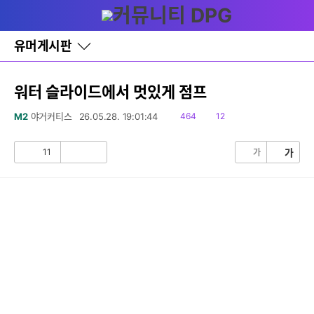
다
글쓰기
메뉴
나
와
홈
유머게시판
바
로
가
기
워터 슬라이드에서 멋있게 점프
레
이
읽
댓
M2
야거커티스
26.05.28. 19:01:44
464
12
어
음
글
창
토
11
가
가
공
비
글
감
공
감