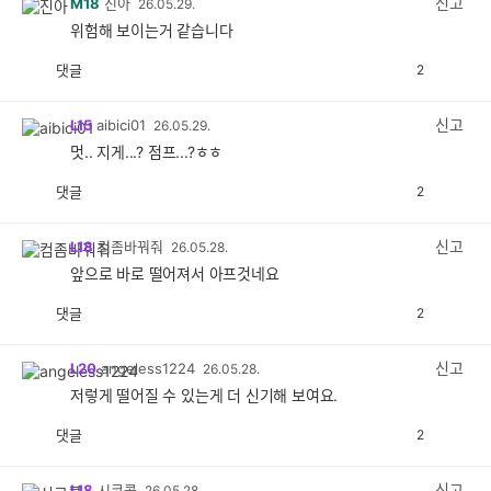
신고
M18
진아
26.05.29.
위험해 보이는거 같습니다
댓글
2
공
비
감
공
감
신고
L15
aibici01
26.05.29.
멋.. 지게...? 점프...?ㅎㅎ
댓글
2
공
비
감
공
감
신고
L18
컴좀바꿔줘
26.05.28.
앞으로 바로 떨어져서 아프것네요
댓글
2
공
비
감
공
감
신고
L20
angeless1224
26.05.28.
저렇게 떨어질 수 있는게 더 신기해 보여요.
댓글
2
공
비
감
공
감
신고
L18
시코콜
26.05.28.