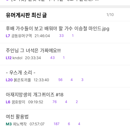
유머게시판 최신 글
1
/
10
후배 가수들이 보고 배워야 할 가수 이승철 마인드.jpg
읽
댓
L7
공동유머구역
21:46:04
33
1
음
글
주인님 그 녀석은 가짜에요!!!
읽
댓
L12
kndol
20:33:34
43
1
음
글
- 우스개 소리 -
읽
공
댓
L20
붉은토끼풀
12:33:40
56
4
3
음
감
글
아재지망생의 개그퀴이즈 #18
읽
공
댓
L6
꿈호랑이
09:19:52
76
4
2
음
감
글
여친 활용법
읽
공
댓
M3
파노백작
07:57:07
187
6
4
음
감
글