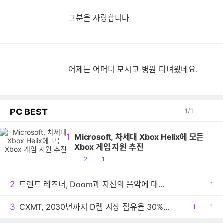
그분을 사랑합니다
어제는 어머니 모시고 병원 다녀왔네요.
PC BEST
1
/
1
1
Microsoft, 차세대 Xbox Helix에 모든
Xbox 게임 지원 추진
공
댓
2
1
감
글
2
트렌트 레즈너, Doom과 자신의 음악에 대한 생각 밝혀
공
1
감
3
CXMT, 2030년까지 D램 시장 점유율 30% 목표
공
1
댓
1
감
글