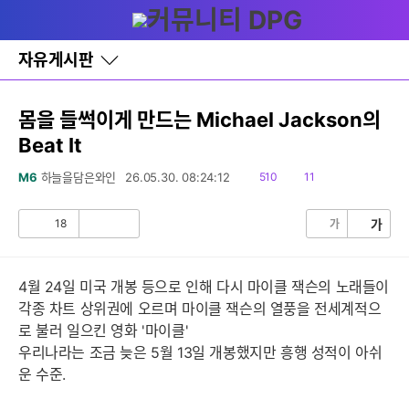
다
글쓰기
메뉴
나
와
홈
자유게시판
바
로
가
기
몸을 들썩이게 만드는 Michael Jackson의
레
Beat It
이
어
창
읽
댓
M6
하늘을담은와인
26.05.30. 08:24:12
510
11
토
음
글
글
18
가
가
공
비
감
공
감
4월 24일 미국 개봉 등으로 인해 다시 마이클 잭슨의 노래들이
각종 차트 상위권에 오르며 마이클 잭슨의 열풍을 전세계적으
로 불러 일으킨 영화 '마이클'
우리나라는 조금 늦은 5월 13일 개봉했지만 흥행 성적이 아쉬
운 수준.