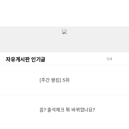
자유게시판 인기글
1
/
4
[주간 랭킹] 5위
음? 출석체크 뭐 바뀌었나요?