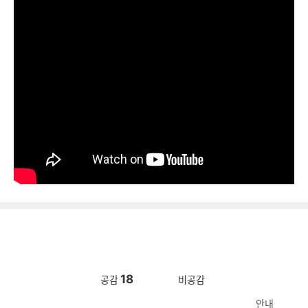
18
공감
비공감
안내