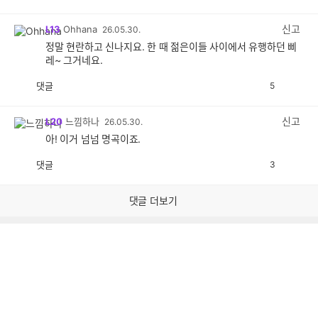
감
공
감
신고
L13
Ohhana
26.05.30.
정말 현란하고 신나지요. 한 때 젊은이들 사이에서 유행하던 삐
레~ 그거네요.
댓글
5
공
비
감
공
감
신고
L20
느낌하나
26.05.30.
아! 이거 넘넘 명곡이죠.
댓글
3
공
비
감
공
감
댓글 더보기