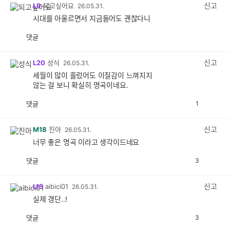
신고
L9
되고싶어요
26.05.31.
시대를 아울르면서 지금들어도 괜찮다니
댓글
공
비
감
공
감
신고
L20
성식
26.05.31.
세월이 많이 흘렀어도 이질감이 느껴지지
않는 걸 보니 확실히 명곡이네요.
댓글
1
공
비
감
공
감
신고
M18
진아
26.05.31.
너무 좋은 명곡 이라고 생각이드네요
댓글
3
공
비
감
공
감
신고
L15
aibici01
26.05.31.
실제 갱단..!
댓글
3
공
비