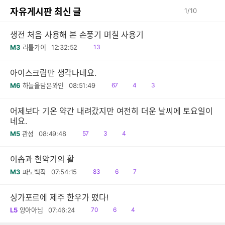
자유게시판 최신 글
1
/
10
생전 처음 사용해 본 손풍기 며칠 사용기
읽
M3
리틀가이
12:32:52
13
음
아이스크림만 생각나네요.
읽
공
댓
M6
하늘을담은와인
08:51:49
67
4
3
음
감
글
어제보다 기온 약간 내려갔지만 여전히 더운 날씨에 토요일이
네요.
읽
공
댓
M5
관성
08:49:48
57
3
4
음
감
글
이솝과 현악기의 활
읽
공
댓
M3
파노백작
07:54:15
83
6
7
음
감
글
싱가포르에 제주 한우가 떴다!
읽
공
댓
L5
양아아님
07:46:24
70
6
4
음
감
글