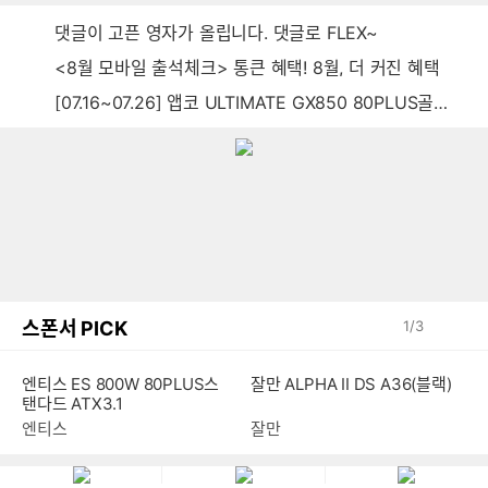
댓글이 고픈 영자가 올립니다. 댓글로 FLEX~
<8월 모바일 출석체크> 통큰 혜택! 8월, 더 커진 혜택
[07.16~07.26] 앱코 ULTIMATE GX850 80PLUS골드 풀모듈러 ATX3.0 블랙
스폰서 PICK
1
/
3
엔티스 ES 800W 80PLUS스
잘만 ALPHA II DS A36(블랙)
탠다드 ATX3.1
엔티스
잘만