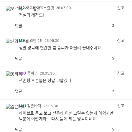
감
공
감
신고
M2
오르테가%스칼렛
26.05.30.
전설의 레전드!
댓글
3
공
비
감
공
감
신고
M7
신의한수!!
26.05.30.
정말 명곡에 현란한 춤 솜씨가 어울려 끝내주네요.
댓글
5
공
비
감
공
감
신고
L20
웅끼끼
26.05.30.
잭손형 후손들은 정말 고맙겠다
댓글
3
공
비
감
공
감
신고
M11
검은바다
26.05.30.
라이브로 듣고 보고 싶은데 이젠 그럴수 없는게 아쉽지만
덕분에 이렇게라도 다시 듣게 되는 명곡이네요.
댓글
5
공
비