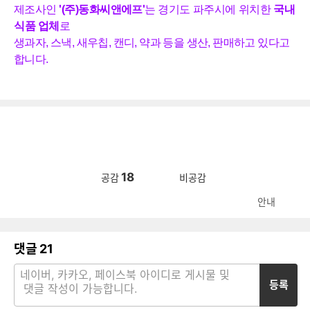
제조사인
'(주)
동화씨앤에프
'
는
경기도 파주시에 위치한
국내
식품 업체
로
생과자, 스낵, 새우칩, 캔디, 약과 등을 생산, 판매하고 있다고
합니다.
18
공감
비공감
안내
댓글
21
등록