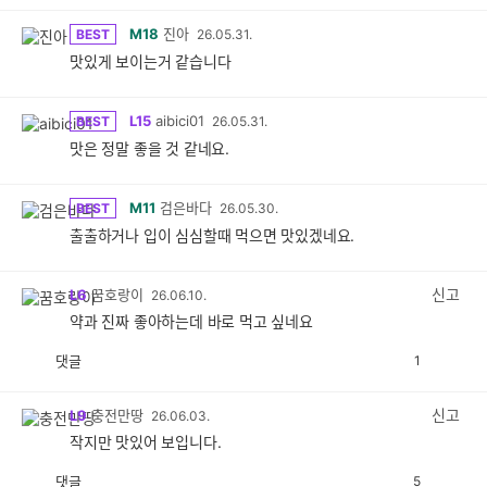
M18
진아
BEST
26.05.31.
맛있게 보이는거 같습니다
L15
aibici01
BEST
26.05.31.
맛은 정말 좋을 것 같네요.
M11
검은바다
BEST
26.05.30.
출출하거나 입이 심심할때 먹으면 맛있겠네요.
신고
L6
꿈호랑이
26.06.10.
약과 진짜 좋아하는데 바로 먹고 싶네요
댓글
1
공
비
감
공
감
신고
L9
충전만땅
26.06.03.
작지만 맛있어 보입니다.
댓글
5