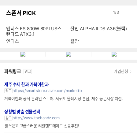
스폰서 PICK
1
/
3
엔티스 ES 800W 80PLUS스
잘만 ALPHA II DS A36(블랙)
탠다드 ATX3.1
엔티스
잘만
파워링크
가입신청
광고
제주 수제 한과 거북이한과
https://smartstore.naver.com/marketilo
광고
거북이한과 공식 온라인 스토어. 서귀포 올레시장 본점, 제주 동문시장 지점.
상황별 맞춤 선물선택
http://www.thehandz.com
광고
센스있고 고급스러운 리얼핸드메이드 선물추천!