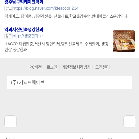
광주남구떡케이크약과
https://blog.naver.com/ideacool1234
광고
떡케이크, 답례품, 상견례선물, 선물세트,학교출강수업,원데이클래스운영약과
약과서산민속생강한과
http://생강한과.kr
광고
HACCP 해썹인증,서산시 명인업체,명절선물세트, 수제한과, 생강
편강,생강한과
PC버전
로그인
개인정보처리방침
고객센터
(주) 커넥트웨이브
공
비