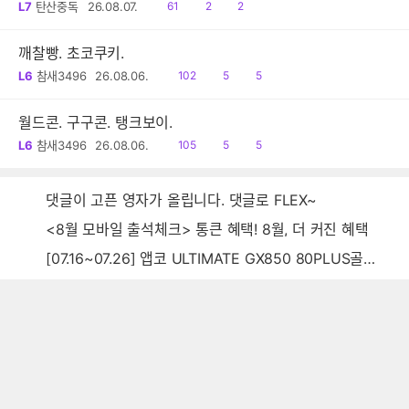
읽
공
댓
L7
탄산중독
26.08.07.
61
2
2
음
감
글
깨찰빵. 초코쿠키.
읽
공
댓
L6
참새3496
26.08.06.
102
5
5
음
감
글
월드콘. 구구콘. 탱크보이.
읽
공
댓
L6
참새3496
26.08.06.
105
5
5
음
감
글
댓글이 고픈 영자가 올립니다. 댓글로 FLEX~
<8월 모바일 출석체크> 통큰 혜택! 8월, 더 커진 혜택
[07.16~07.26] 앱코 ULTIMATE GX850 80PLUS골드 풀모듈러 ATX3.0 블랙