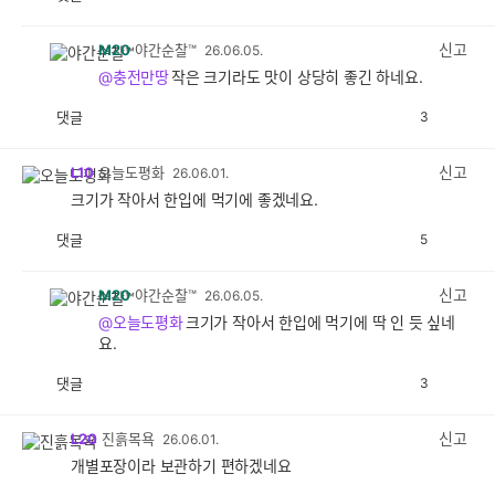
공
비
감
공
감
신고
M20
야간순찰™
26.06.05.
@충전만땅
작은 크기라도 맛이 상당히 좋긴 하네요.
댓글
3
공
비
감
공
감
신고
L10
오늘도평화
26.06.01.
크기가 작아서 한입에 먹기에 좋겠네요.
댓글
5
공
비
감
공
감
신고
M20
야간순찰™
26.06.05.
@오늘도평화
크기가 작아서 한입에 먹기에 딱 인 듯 싶네
요.
댓글
3
공
비
감
공
감
신고
L20
진흙목욕
26.06.01.
개별포장이라 보관하기 편하겠네요