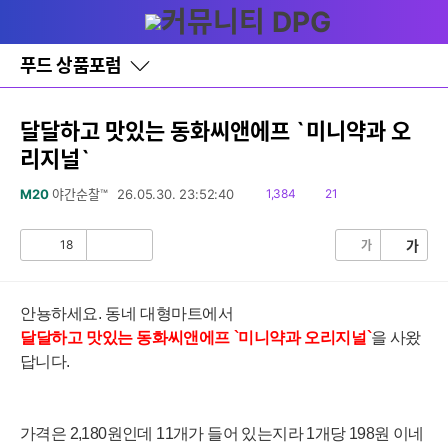
다
글쓰기
메뉴
나
와
홈
푸드 상품포럼
바
로
가
기
달달하고 맛있는 동화씨앤에프 `미니약과 오
레
리지널`
이
어
창
읽
댓
M20
야간순찰™
26.05.30. 23:52:40
1,384
21
토
음
글
글
18
가
가
공
비
감
공
감
안뇽하세요. 동네 대형마트에서
달달하고 맛있는
동화씨앤에프
`미니약과 오리지널`
을
사왔
답니다.
가격은 2,180원인데 11개가 들어 있는지라 1개당 198원 이네