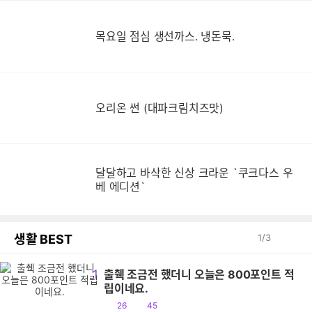
목
목요일 점심 생선까스. 냉돈묵.
오리온 썬 (대파크림치즈맛)
달달하고 바삭한 신상 크라운 `쿠크다스 우
베 에디션`
생활 BEST
1
/
3
1
출췍 조금전 했더니 오늘은 800포인트 적
립이네요.
공
댓
26
45