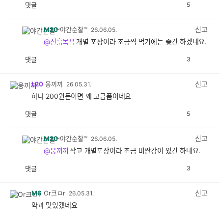
댓글
5
공
비
감
공
감
신고
M20
야간순찰™
26.06.05.
@진흙목욕
개별 포장이라 조금씩 먹기에는 좋긴 하겠네요.
댓글
3
공
비
감
공
감
신고
L20
웅끼끼
26.05.31.
하나 200원돈이면 꽤 고급품이네요
댓글
5
공
비
감
공
감
신고
M20
야간순찰™
26.06.05.
@웅끼끼
작고 개별포장이라 조금 비싼감이 있긴 하네요.
댓글
3
공
비
감
공
감
신고
M6
Or크ㅁr
26.05.31.
약과 맛있겠네요