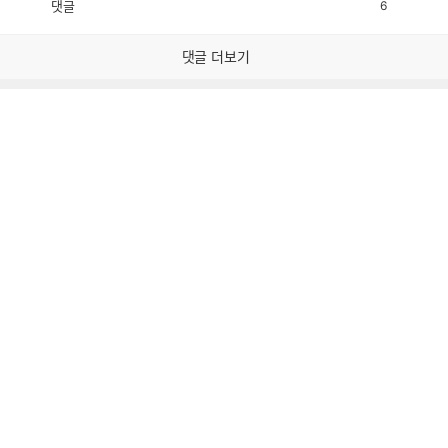
댓글
6
공
비
감
공
감
댓글 더보기