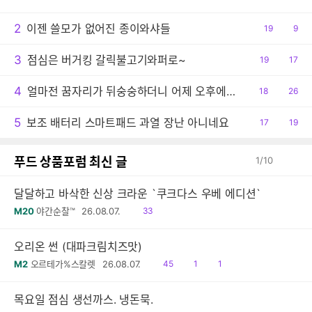
감
글
2
이젠 쓸모가 없어진 종이와샤들
공
19
댓
9
감
글
3
점심은 버거킹 갈릭불고기와퍼로~
공
19
댓
17
감
글
4
얼마전 꿈자리가 뒤숭숭하더니 어제 오후에는 결국 사고 당했습니다.
공
18
댓
26
감
글
5
보조 배터리 스마트패드 과열 장난 아니네요
공
17
댓
19
감
글
푸드 상품포럼 최신 글
1
/
10
달달하고 바삭한 신상 크라운 `쿠크다스 우베 에디션`
읽
M20
야간순찰™
26.08.07.
33
음
오리온 썬 (대파크림치즈맛)
읽
공
댓
M2
오르테가%스칼렛
26.08.07.
45
1
1
음
감
글
목요일 점심 생선까스. 냉돈묵.