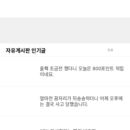
자유게시판 인기글
1
/
4
출췍 조금전 했더니 오늘은 800포인트 적립
이네요.
얼마전 꿈자리가 뒤숭숭하더니 어제 오후에
는 결국 사고 당했습니다.