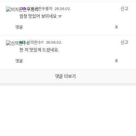
감
공
감
신고
L10
미지근한우롱차
26.06.02.
엄청 맛있어 보이네요 ㅠ
댓글
8
공
비
감
공
감
신고
M7
신의한수!!
26.06.02.
한 끼 맛있게 드셨네요.
댓글
8
공
비
감
공
감
댓글 더보기