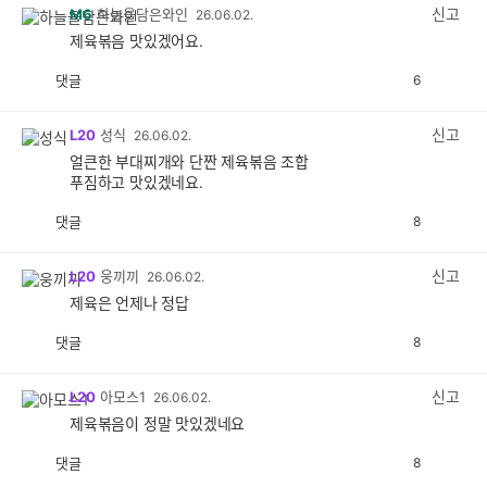
감
신고
M6
하늘을담은와인
26.06.02.
제육볶음 맛있겠어요.
댓글
6
공
비
감
공
감
신고
L20
성식
26.06.02.
얼큰한 부대찌개와 단짠 제육볶음 조합
푸짐하고 맛있겠네요.
댓글
8
공
비
감
공
감
신고
L20
웅끼끼
26.06.02.
제육은 언제나 정답
댓글
8
공
비
감
공
감
신고
L20
아모스1
26.06.02.
제육볶음이 정말 맛있겠네요
댓글
8
공
비