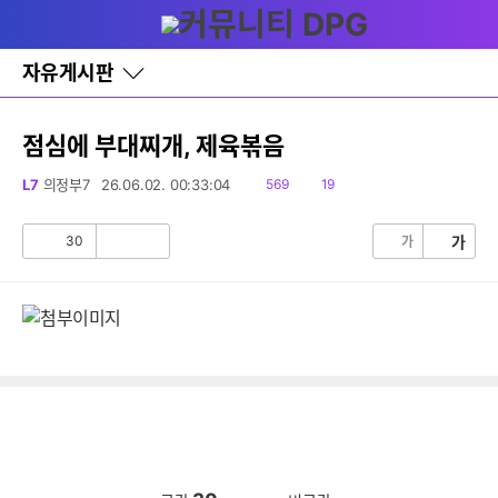
다
글쓰기
메뉴
나
와
홈
자유게시판
바
로
가
기
점심에 부대찌개, 제육볶음
레
이
읽
댓
L7
의정부7
26.06.02. 00:33:04
569
19
어
음
글
창
토
30
가
가
공
비
글
감
공
감