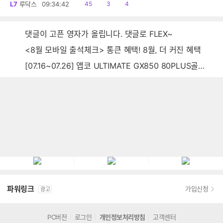
읽
공
댓
L7
루닥스
09:34:42
45
3
4
음
감
글
댓글이 고픈 영자가 올립니다. 댓글로 FLEX~
<8월 모바일 출석체크> 통큰 혜택! 8월, 더 커진 혜택
[07.16~07.26] 앱코 ULTIMATE GX850 80PLUS골드 풀모듈러 ATX3.0 블랙
파워링크
가입신청
광고
PC버전
로그인
개인정보처리방침
고객센터