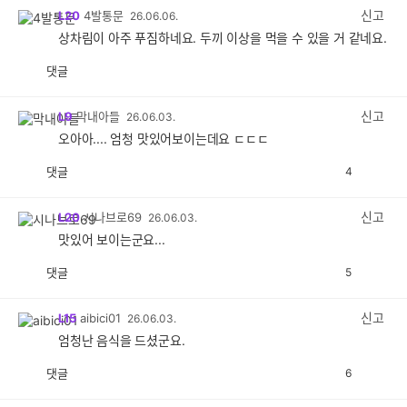
신고
L20
4발통문
26.06.06.
상차림이 아주 푸짐하네요. 두끼 이상을 먹을 수 있을 거 같네요.
댓글
공
비
감
공
감
신고
L9
막내아들
26.06.03.
오아아.... 엄청 맛있어보이는데요 ㄷㄷㄷ
댓글
4
공
비
감
공
감
신고
L20
시나브로69
26.06.03.
맛있어 보이는군요...
댓글
5
공
비
감
공
감
신고
L15
aibici01
26.06.03.
엄청난 음식을 드셨군요.
댓글
6
공
비
감
공