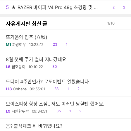
5
★ RAZER 바이퍼 V4 Pro 49g 초경량 및 50K 센서 탑재한 플래그십 게이밍 마우스!!
공
2
댓
2
감
글
자유게시판 최신 글
1
/
10
뜨거움의 입추 (立秋)
읽
공
M1
까망여우
10:23:12
23
1
음
감
8월 첫째 주가 벌써 지나갔네요
읽
L6
꿈호랑이
10:10:22
30
음
드디어 4주만인가? 로또이벤트 열렸습니다.
읽
공
댓
L13
Ohhana
09:55:01
33
1
2
음
감
글
보이스피싱 항상 조심.. 저도 여러번 당할뻔 했어요.
읽
공
댓
L9
시원한뚜박
09:34:51
35
1
2
음
감
글
음? 출석체크 뭐 바뀌었나요?