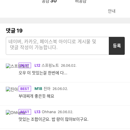
30
공감
비공감
안내
댓글
19
등록
L12
스프링노트
BEST
26.06.02.
오우 이 맛있는걸 한번에 다...
M18
진아
BEST
26.06.02.
부대찌개 좋은듯 해요
L13
Ohhana
BEST
26.06.02.
맛있는 조합이군요. 밥 량이 많아보이구요.