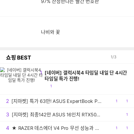
97% 찬성한다는 빨간 번호판
나비와 꽃
쇼핑 BEST
1
/
3
1
[네이버] 갤럭시북4 타임딜 내일 단 4시간
타임딜 특가 진행!
공
1
감
2
[지마켓] 특가 63만! ASUS ExpertBook PM1503CDA AMD R5 가성비 사무용 노트북
공
1
댓
1
감
글
3
[지마켓] 최종142만 ASUS 16인치 RTX5050 고사양 게이밍 노트북
공
1
감
4
★ RAZER 데스에더 V4 Pro 무선 성능과 초정밀 센서로 경쟁력 강화시킨 e스포츠 게이밍 마우스!!
공
1
댓
1
감
글