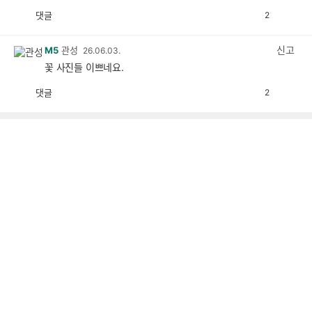
댓글
2
공
비
감
공
감
신고
M5
관성
26.06.03.
꽃 사진들 이쁘네요.
댓글
2
공
비
감
공
감