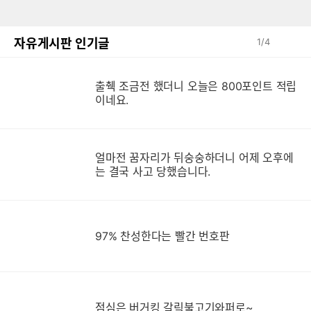
자유게시판 인기글
1
/
4
출췍 조금전 했더니 오늘은 800포인트 적립
이네요.
얼마전 꿈자리가 뒤숭숭하더니 어제 오후에
는 결국 사고 당했습니다.
97% 찬성한다는 빨간 번호판
점심은 버거킹 갈릭불고기와퍼로~