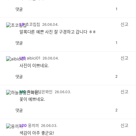
댓글
1
공
비
감
공
감
신고
L9
초코칩칩
26.06.04.
알록다론 예쁜 사진 잘 구경하고 갑니다 ㅎㅎ
댓글
1
공
비
감
공
감
신고
L15
aibici01
26.06.04.
사진이 이쁘네요.
댓글
2
공
비
감
공
감
신고
M6
하늘을담은와인
26.06.03.
꽃이 예쁘네요.
댓글
2
공
비
감
공
감
신고
L20
웅끼끼
26.06.03.
색감이 아주 좋군요!