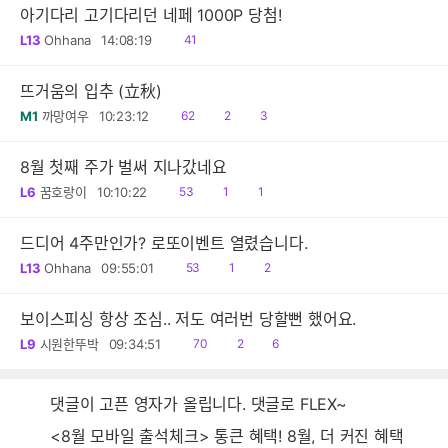
아기다리 고기다리던 네페 1000P 당첨!
읽
L13
Ohhana
14:08:19
41
음
뜨거움의 입추 (立秋)
읽
공
댓
M1
까망여우
10:23:12
62
2
3
음
감
글
8월 첫째 주가 벌써 지나갔네요
읽
공
댓
L6
꿈호랑이
10:10:22
53
1
1
음
감
글
드디어 4주만인가? 로또이벤트 열렸습니다.
읽
공
댓
L13
Ohhana
09:55:01
53
1
2
음
감
글
보이스피싱 항상 조심.. 저도 여러번 당할뻔 했어요.
읽
공
댓
L9
시원한뚜박
09:34:51
70
2
6
음
감
글
댓글이 고픈 영자가 올립니다. 댓글로 FLEX~
<8월 모바일 출석체크> 통큰 혜택! 8월, 더 커진 혜택