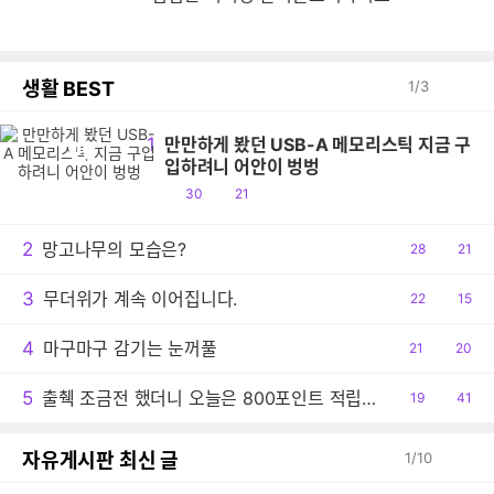
생활 BEST
1
/
3
1
만만하게 봤던 USB-A 메모리스틱 지금 구
만
입하려니 어안이 벙벙
공
댓
30
21
감
글
2
망고나무의 모습은?
공
28
댓
21
감
글
3
무더위가 계속 이어집니다.
공
22
댓
15
감
글
4
마구마구 감기는 눈꺼풀
공
21
댓
20
감
글
5
출췍 조금전 했더니 오늘은 800포인트 적립이네요.
공
19
댓
41
감
글
자유게시판 최신 글
1
/
10