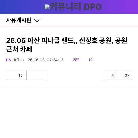
다
글쓰기
메뉴
나
와
홈
자유게시판
바
로
가
기
26.06 아산 피나클 랜드,, 신정호 공원, 공원
레
근처 카페
이
어
창
읽
댓
L8
akfflek
26.06.03. 02:34:13
357
10
토
음
글
글
18
가
가
공
비
감
공
감