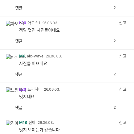
댓글
2
공
비
감
공
감
신고
L20
아모스1
26.06.03.
정말 멋진 사진들이네요
댓글
2
공
비
감
공
감
신고
M6
plc-wave
26.06.03.
사진들 이쁘네요
댓글
2
공
비
감
공
감
신고
L20
느낌하나
26.06.03.
멋지네요
댓글
2
공
비
감
공
감
신고
M18
진아
26.06.03.
멋져 보이는거 같습니다