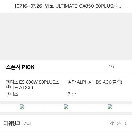
[07.16~07.26] 앱코 ULTIMATE GX850 80PLUS골드 풀모듈러 ATX3.0 블랙
스폰서 PICK
1
/
3
엔티스 ES 800W 80PLUS스
잘만 ALPHA II DS A36(블랙)
탠다드 ATX3.1
엔티스
잘만
파워링크
가입신청
광고