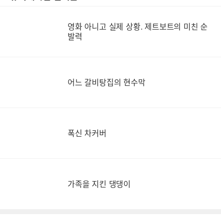
영화 아니고 실제 상황. 제트보트의 미친 순
영
발력
어느 갈비탕집의 현수막
폭신 차커버
가족을 지킨 댕댕이