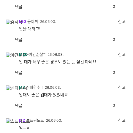
댓글
3
공
비
감
공
감
신고
L20
웅끼끼
26.06.03.
입을 대라고!
댓글
3
공
비
감
공
감
신고
M20
야간순찰™
26.06.03.
입 대가 너무 좋은 경우도 있는 듯 싶긴 하네요.
댓글
3
공
비
감
공
감
신고
M7
신의한수!!
26.06.03.
입대도 좋은 입대가 있었네요
댓글
3
공
비
감
공
감
신고
L12
스프링노트
26.06.03.
엌...ㅎ