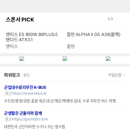
스폰서 PICK
1
/
3
엔티스 ES 800W 80PLUS스
잘만 ALPHA II DS A36(블랙)
탠다드 ATX3.1
엔티스
잘만
파워링크
가입신청
광고
군입대수료리무진 K-BUS
https://www.kbus.kr
광고
수도권/충청/강원 출발 육군/공군/해군/해병대 입대, 수료 리무진 버스 여행.
군생활은 군돌이와 함께
https://goondori.com
광고
대한민국 군인이라면 누구나 쓰는 필수앱