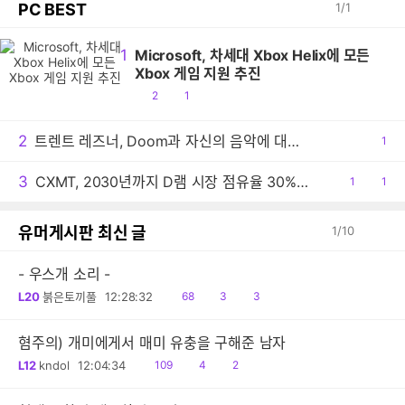
PC BEST
1
/
1
1
Microsoft, 차세대 Xbox Helix에 모든
Xbox 게임 지원 추진
공
댓
2
1
감
글
2
트렌트 레즈너, Doom과 자신의 음악에 대한 생각 밝혀
공
1
감
3
CXMT, 2030년까지 D램 시장 점유율 30% 목표
공
1
댓
1
감
글
유머게시판 최신 글
1
/
10
- 우스개 소리 -
읽
공
댓
L20
붉은토끼풀
12:28:32
68
3
3
음
감
글
혐주의) 개미에게서 매미 유충을 구해준 남자
읽
공
댓
L12
kndol
12:04:34
109
4
2
음
감
글