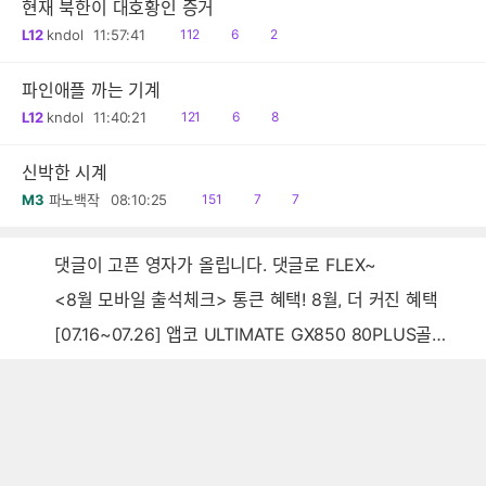
현재 북한이 대호황인 증거
읽
공
댓
L12
kndol
11:57:41
112
6
2
음
감
글
파인애플 까는 기계
읽
공
댓
L12
kndol
11:40:21
121
6
8
음
감
글
신박한 시계
읽
공
댓
M3
파노백작
08:10:25
151
7
7
음
감
글
댓글이 고픈 영자가 올립니다. 댓글로 FLEX~
<8월 모바일 출석체크> 통큰 혜택! 8월, 더 커진 혜택
[07.16~07.26] 앱코 ULTIMATE GX850 80PLUS골드 풀모듈러 ATX3.0 블랙