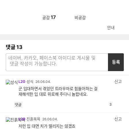
17
공감
비공감
안내
댓글
13
등록
신고
L20
성식
26.06.04.
군 입대하면서 겪었던 트라우마로 힘들어하는 걸
재해석한 입 대로 위로해 주다니 놀랍네요.
댓글
3
공
비
감
공
감
신고
L20
진흙목욕
26.06.04.
저런 입 대면 치가 떨리지는 않겠죠