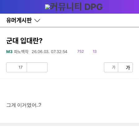
다
글쓰기
메뉴
나
와
홈
유머게시판
바
로
가
기
군대 입대란?
레
이
읽
댓
M3
파노백작
26.06.03. 07:32:54
752
13
어
음
글
창
토
17
가
가
공
비
글
감
공
감
그게 이거였어..?