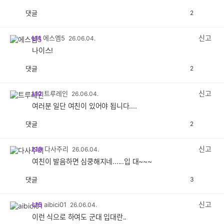
댓글
2
공
비
감
공
감
신고
L11
에스엠5
26.06.04.
나이스!
댓글
2
공
비
감
공
감
신고
L12
트루레인
26.06.04.
여러분 일단 여친이 있어야 됩니다....
댓글
2
공
비
감
공
감
신고
L10
다사주리
26.06.04.
여친이 발음하면 심쿵해지네......입 대~~~
댓글
3
공
비
감
공
감
신고
L15
aibici01
26.06.04.
이런 식으로 하여도 군대 입대란..