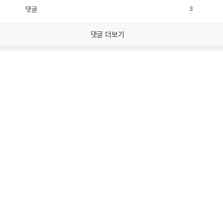
댓글
3
공
비
감
공
감
댓글 더보기