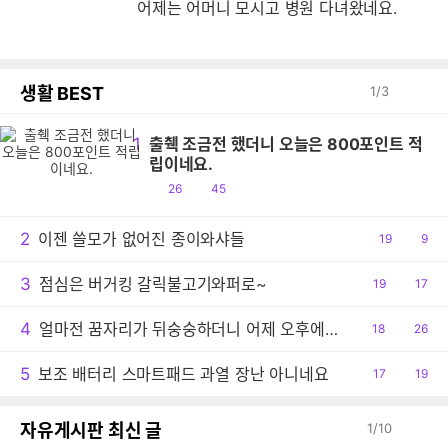
어제는 어머니 모시고 병원 다녀왔네요.
생활 BEST
1
/
3
1
출췍 조금전 했더니 오늘은 800포인트 적
립이네요.
공
댓
26
45
감
글
2
이젠 쓸모가 없어진 종이와샤들
공
19
댓
9
감
글
3
점심은 버거킹 갈릭불고기와퍼로~
공
19
댓
17
감
글
4
얼마전 꿈자리가 뒤숭숭하더니 어제 오후에는 결국 사고 당했습니다.
공
18
댓
26
감
글
5
보조 배터리 스마트패드 과열 장난 아니네요
공
17
댓
19
감
글
자유게시판 최신 글
1
/
10