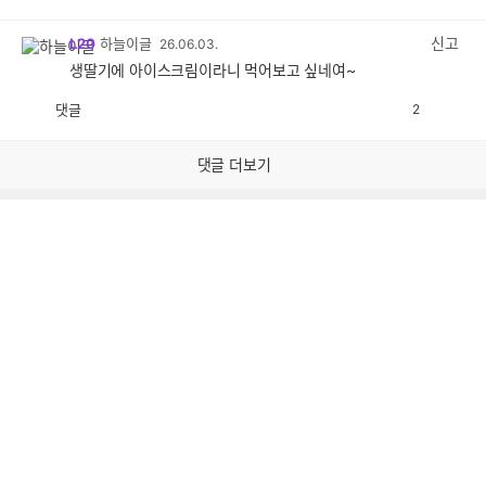
감
공
감
신고
L20
하늘이글
26.06.03.
생딸기에 아이스크림이라니 먹어보고 싶네여~
댓글
2
공
비
감
공
감
댓글 더보기