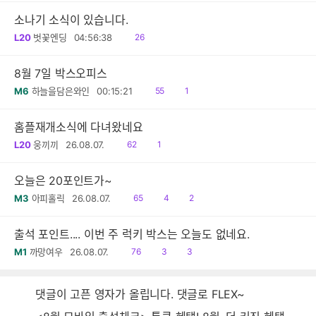
소나기 소식이 있습니다.
읽
L20
벗꽃엔딩
04:56:38
26
음
8월 7일 박스오피스
읽
공
M6
하늘을담은와인
00:15:21
55
1
음
감
홈플재개소식에 다녀왔네요
읽
공
L20
웅끼끼
26.08.07.
62
1
음
감
오늘은 20포인트가~
읽
공
댓
M3
아피홀릭
26.08.07.
65
4
2
음
감
글
출석 포인트.... 이번 주 럭키 박스는 오늘도 없네요.
읽
공
댓
M1
까망여우
26.08.07.
76
3
3
음
감
글
댓글이 고픈 영자가 올립니다. 댓글로 FLEX~