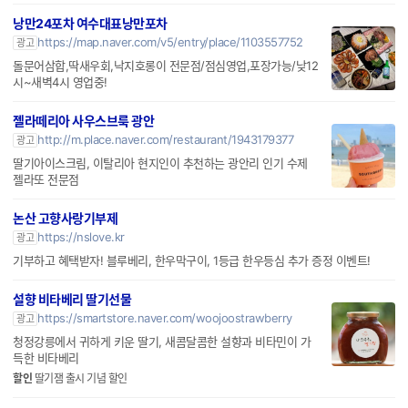
낭만24포차 여수대표낭만포차
https://map.naver.com/v5/entry/place/1103557752
광고
돌문어삼합,딱새우회,낙지호롱이 전문점/점심영업,포장가능/낮12
시~새벽4시 영업중!
젤라떼리아 사우스브룩 광안
http://m.place.naver.com/restaurant/1943179377
광고
딸기아이스크림, 이탈리아 현지인이 추천하는 광안리 인기 수제
젤라또 전문점
논산 고향사랑기부제
https://nslove.kr
광고
기부하고 혜택받자! 블루베리, 한우막구이, 1등급 한우등심 추가 증정 이벤트!
설향 비타베리 딸기선물
https://smartstore.naver.com/woojoostrawberry
광고
청정강릉에서 귀하게 키운 딸기, 새콤달콤한 설향과 비타민이 가
득한 비타베리
할인
딸기잼 출시 기념 할인