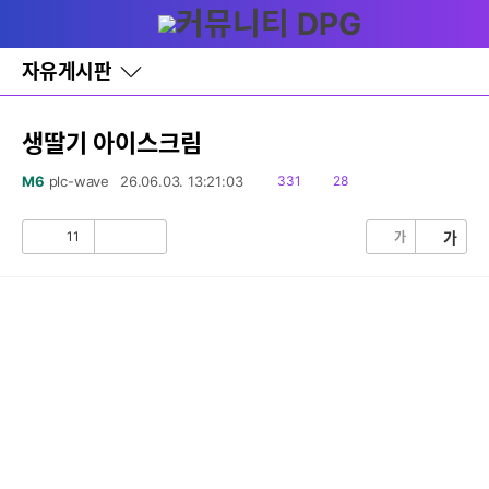
다
글쓰기
메뉴
나
와
홈
자유게시판
바
로
가
기
생딸기 아이스크림
레
이
읽
댓
M6
plc-wave
26.06.03. 13:21:03
331
28
어
음
글
창
토
11
가
가
공
비
글
감
공
감