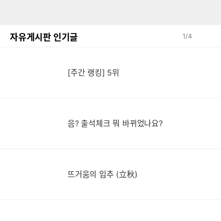
자유게시판 인기글
1
/
4
[주간 랭킹] 5위
음? 출석체크 뭐 바뀌었나요?
뜨거움의 입추 (立秋)