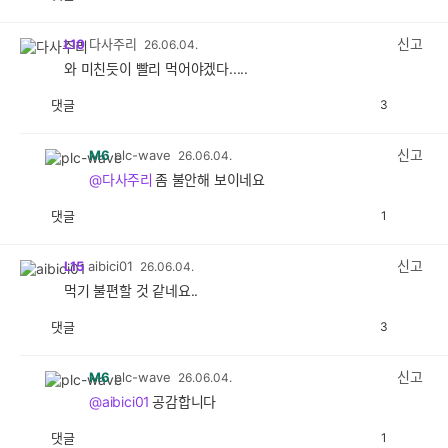
공
비
감
공
감
신고
L10
다사주리
26.06.04.
와 미친듯이 빨리 먹어야겠다.....
댓글
3
공
비
감
공
감
신고
M6
plc-wave
26.06.04.
@다사주리
좀 불안해 보이네요
댓글
1
공
비
감
공
감
신고
L15
aibici01
26.06.04.
먹기 불편할 것 같네요..
댓글
3
공
비
감
공
감
신고
M6
plc-wave
26.06.04.
@aibici01
공감합니다
댓글
1
공
비