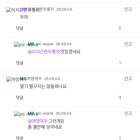
감
공
감
신고
L10
미지근한우롱차
26.06.04.
우아
댓글
2
공
비
감
공
감
신고
M6
plc-wave
26.06.04.
@미지근한우롱차
맛있겠네요
댓글
1
공
비
감
공
감
신고
M1
까망여우
26.06.04.
딸기 떨구지는 않을래나요.
댓글
3
공
비
감
공
감
신고
M6
plc-wave
26.06.04.
@까망여우
그러게요
좀 불안해 보이네요
댓글
1