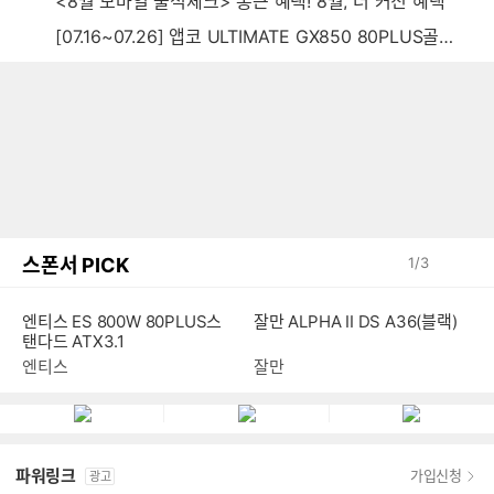
<8월 모바일 출석체크> 통큰 혜택! 8월, 더 커진 혜택
[07.16~07.26] 앱코 ULTIMATE GX850 80PLUS골드 풀모듈러 ATX3.0 블랙
스폰서 PICK
1
/
3
엔티스 ES 800W 80PLUS스
잘만 ALPHA II DS A36(블랙)
탠다드 ATX3.1
엔티스
잘만
파워링크
가입신청
광고