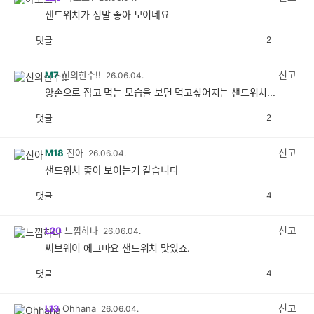
샌드위치가 정말 좋아 보이네요
댓글
2
공
비
감
공
감
신고
M7
신의한수!!
26.06.04.
양손으로 잡고 먹는 모습을 보면 먹고싶어지는 샌드위치...
댓글
2
공
비
감
공
감
신고
M18
진아
26.06.04.
샌드위치 좋아 보이는거 같습니다
댓글
4
공
비
감
공
감
신고
L20
느낌하나
26.06.04.
써브웨이 에그마요 샌드위치 맛있죠.
댓글
4
공
비
감
공
감
신고
L13
Ohhana
26.06.04.