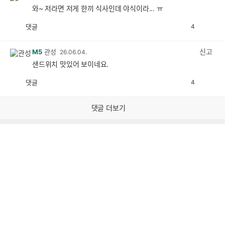
와~ 저라면 저게 한끼 식사인데 야식이라... ㅠ
댓글
4
공
비
감
공
감
신고
M5
관성
26.06.04.
샌드위치 맛있어 보이네요.
댓글
4
공
비
감
공
감
댓글 더보기