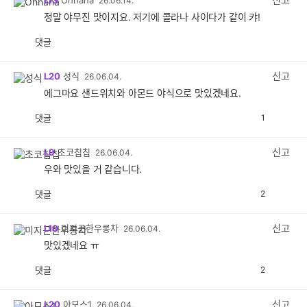
L13
Ohhana
26.06.14.
정말 야무진 맛이지요. 저기에 콜라나 사이다가 같이 캬!
댓글
공
비
감
공
감
신고
L20
성식
26.06.04.
에그마요 샌드위치와 아몬드 야식으로 맛있겠네요.
댓글
1
공
비
감
공
감
신고
L9
초코칩칩
26.06.04.
우와 맛있을 거 같습니다.
댓글
2
공
비
감
공
감
신고
L10
미지근한우롱차
26.06.04.
맛있겠네요 ㅠ
댓글
2
공
비
감
공
감
신고
L20
아모스1
26.06.04.