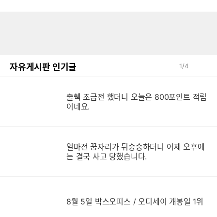
자유게시판 인기글
1
/
4
출췍 조금전 했더니 오늘은 800포인트 적립
이네요.
얼마전 꿈자리가 뒤숭숭하더니 어제 오후에
는 결국 사고 당했습니다.
8월 5일 박스오피스 / 오디세이 개봉일 1위