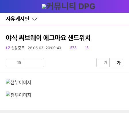
다
글쓰기
메뉴
나
와
홈
자유게시판
바
로
가
기
야식 써브웨이 에그마요 샌드위치
레
이
읽
댓
L7
설탕중독
26.06.03. 20:09:40
573
13
어
음
글
창
토
15
가
가
공
비
글
감
공
감