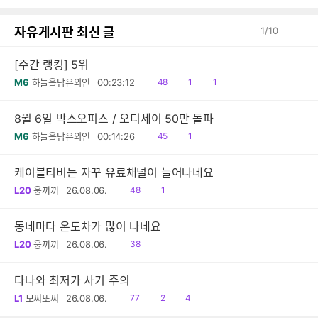
감
글
자유게시판 최신 글
1
/
10
[주간 랭킹] 5위
읽
공
댓
M6
하늘을담은와인
00:23:12
48
1
1
음
감
글
8월 6일 박스오피스 / 오디세이 50만 돌파
읽
공
M6
하늘을담은와인
00:14:26
45
1
음
감
케이블티비는 자꾸 유료채널이 늘어나네요
읽
공
L20
웅끼끼
26.08.06.
48
1
음
감
동네마다 온도차가 많이 나네요
읽
L20
웅끼끼
26.08.06.
38
음
다나와 최저가 사기 주의
읽
공
댓
L1
모찌또찌
26.08.06.
77
2
4
음
감
글