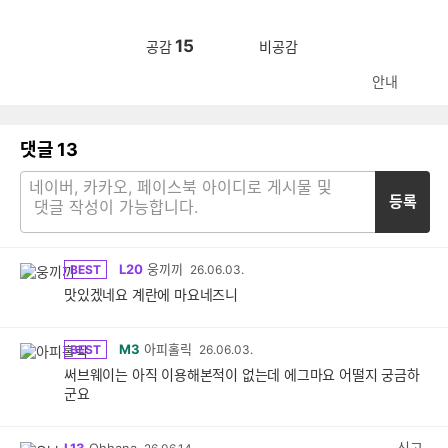
15
공감
비공감
안내
댓글
13
등록
L20
웅끼끼
BEST
26.06.03.
맛있겠네요 계란에 마요네즈니
M3
아피홀릭
BEST
26.06.03.
써브웨이는 아직 이용해본적이 없는데 에그마요 어떨지 궁금하
군요
신고