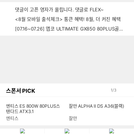
댓글이 고픈 영자가 올립니다. 댓글로 FLEX~
<8월 모바일 출석체크> 통큰 혜택! 8월, 더 커진 혜택
[07.16~07.26] 앱코 ULTIMATE GX850 80PLUS골드 풀모듈러 ATX3.0 블랙
스폰서 PICK
1
/
3
잘만 ALPHA II DS A36(블랙)
엔티스 ES 800W 80PLUS스
탠다드 ATX3.1
잘만
엔티스