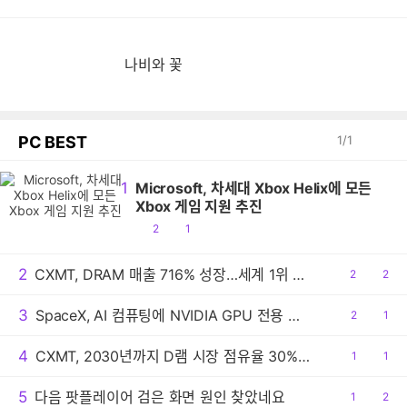
나비와 꽃
PC BEST
1
/
1
1
Microsoft, 차세대 Xbox Helix에 모든
Xbox 게임 지원 추진
공
댓
2
1
감
글
2
CXMT, DRAM 매출 716% 성장…세계 1위 기록
공
2
댓
2
감
글
3
SpaceX, AI 컴퓨팅에 NVIDIA GPU 전용 사용
공
2
댓
1
감
글
4
CXMT, 2030년까지 D램 시장 점유율 30% 목표
공
1
댓
1
감
글
5
다음 팟플레이어 검은 화면 원인 찾았네요
공
1
댓
2