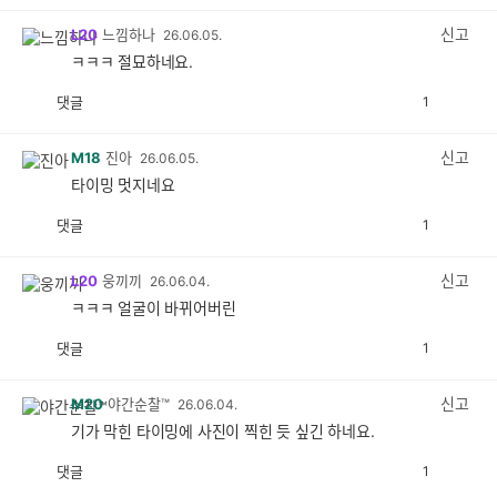
감
공
감
신고
L20
느낌하나
26.06.05.
ㅋㅋㅋ 절묘하네요.
댓글
1
공
비
감
공
감
신고
M18
진아
26.06.05.
타이밍 멋지네요
댓글
1
공
비
감
공
감
신고
L20
웅끼끼
26.06.04.
ㅋㅋㅋ 얼굴이 바뀌어버린
댓글
1
공
비
감
공
감
신고
M20
야간순찰™
26.06.04.
기가 막힌 타이밍에 사진이 찍힌 듯 싶긴 하네요.
댓글
1
공
비