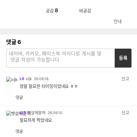
8
공감
비공감
안내
댓글
6
등록
신고
L6
xijk
26.06.18.
정말 절묘한 타이밍이었네요 ㅎㅎ
댓글
공
비
감
공
감
신고
L13
뱃살에묻혀
26.06.10.
절묘하게 찍었네요.
댓글
공
비