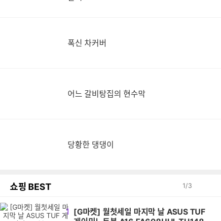
폭신 차커버
어느 갈비탕집의 현수막
당황한 댕댕이
쇼핑 BEST
1
/
3
1
[G마켓] 월첫세일 마지막 날 ASUS TUF