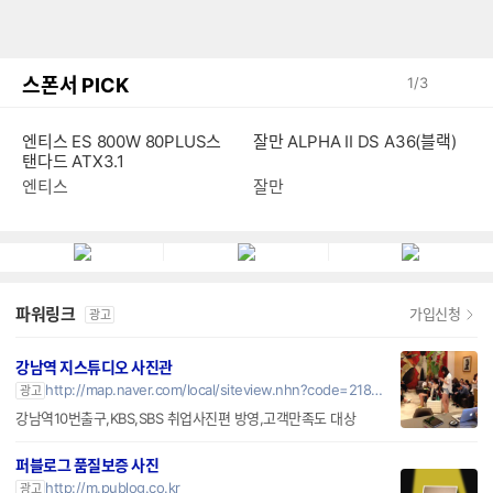
스폰서 PICK
1
/
3
잘만 ALPHA II DS A36(블랙)
엔티스 ES 800W 80PLUS스
탠다드 ATX3.1
잘만
엔티스
파워링크
가입신청
광고
강남역 지스튜디오 사진관
http://map.naver.com/local/siteview.nhn?code=21829385
광고
강남역10번출구,KBS,SBS 취업사진편 방영,고객만족도 대상
퍼블로그 품질보증 사진