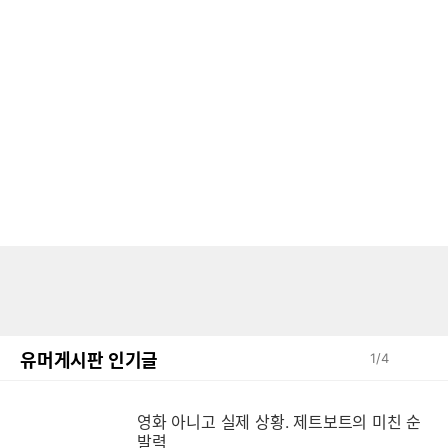
유머게시판 인기글
1
/
4
영
영화 아니고 실제 상황. 제트보트의 미친 순
발력