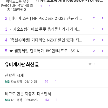
게이밍노트북 A16 FA608UHI-TU148
최종 139만원대!
공
댓
1
1
감
글
2
[네이버 쇼핑] HP ProDesk 2 G2a 신규 라인업 출시 [DG1T7PT / 1,299,000원 ＆ DG1T5PT / 1,469,000원 ＆ DG1Q4PT / 1,599,000원]
공
2
댓
1
감
글
3
카카오쇼핑라이브 쿠쿠 음식물처리기 라이브 방송 안내!
공
1
댓
1
감
글
4
[옥션·G마켓] 기다리던 NZXT 할인 떴다! 최대 22%+추가선물혜택까지!
공
2
댓
1
감
글
5
★ 월첫세일 단독특가 189만!!니트로 16S AI 게이밍노트북 R7 350 RTX5060 1TB / 32GB
공
2
댓
1
감
글
유머게시판 최신 글
1
/
10
신박한 시계
읽
댓
M3
파노백작
08:10:25
56
1
음
글
레고로 만든 화장지 디스펜서
읽
댓
M3
파노백작
08:08:23
53
1
음
글