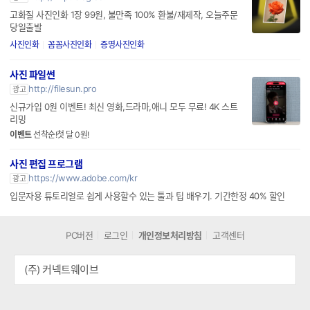
http://m.publog.co.kr
광고
고화질 사진인화 1장 99원, 불만족 100% 환불/재제작, 오늘주문
당일출발
사진인화
꼼꼼사진인화
증명사진인화
사진 파일썬
http://filesun.pro
광고
신규가입 0원 이벤트! 최신 영화,드라마,애니 모두 무료! 4K 스트
리밍
이벤트
선착순!첫 달 0원!
사진 편집 프로그램
https://www.adobe.com/kr
광고
입문자용 튜토리얼로 쉽게 사용할수 있는 툴과 팁 배우기. 기간한정 40% 할인
PC버전
로그인
개인정보처리방침
고객센터
(주) 커넥트웨이브