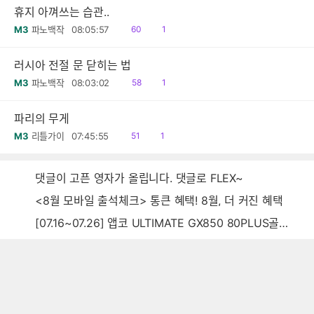
휴지 아껴쓰는 습관..
읽
댓
M3
파노백작
08:05:57
60
1
음
글
러시아 전절 문 닫히는 법
읽
댓
M3
파노백작
08:03:02
58
1
음
글
파리의 무게
읽
댓
M3
리틀가이
07:45:55
51
1
음
글
댓글이 고픈 영자가 올립니다. 댓글로 FLEX~
<8월 모바일 출석체크> 통큰 혜택! 8월, 더 커진 혜택
[07.16~07.26] 앱코 ULTIMATE GX850 80PLUS골드 풀모듈러 ATX3.0 블랙