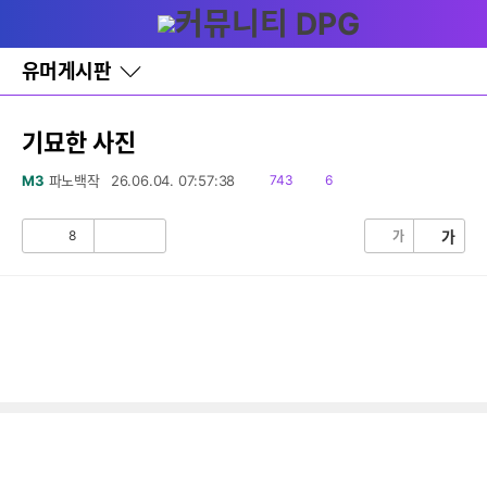
다
글쓰기
메뉴
나
와
홈
유머게시판
바
로
가
기
기묘한 사진
레
이
읽
댓
M3
파노백작
26.06.04. 07:57:38
743
6
어
음
글
창
토
8
가
가
공
비
글
감
공
감