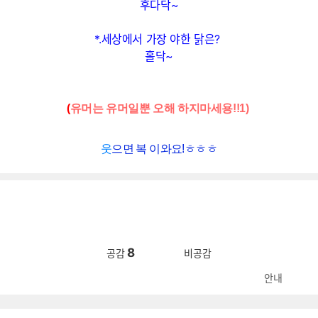
후다닥~
*.세상에서 가장 야한 닭은?
홀닥~
(
유머는 유머일뿐 오해 하지마세용!!
1)
웃
으면 복 이와요!ㅎㅎ
ㅎ
8
공감
비공감
안내