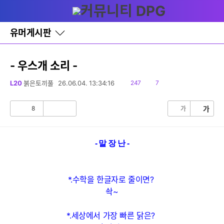
다
글쓰기
메뉴
나
와
홈
유머게시판
바
로
가
기
- 우스개 소리 -
레
이
읽
댓
L20
붉은토끼풀
26.06.04. 13:34:16
247
7
어
음
글
창
토
8
가
가
공
비
글
감
공
감
- 말 장 난 -
*.수학을 한글자로 줄이면?
솩~
*.세상에서 가장 빠른 닭은?