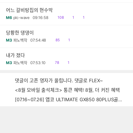
음
감
어느 갈비탕집의 현수막
읽
공
댓
M6
plc-wave
09:16:58
108
1
1
음
감
글
당황한 댕댕이
읽
공
M3
파노백작
07:54:48
85
1
음
감
내가 졌다
읽
공
M3
파노백작
07:53:10
78
1
음
감
댓글이 고픈 영자가 올립니다. 댓글로 FLEX~
<8월 모바일 출석체크> 통큰 혜택! 8월, 더 커진 혜택
[07.16~07.26] 앱코 ULTIMATE GX850 80PLUS골드 풀모듈러 ATX3.0 블랙