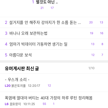
1
별것도 아닌 ..
공
댓
21
17
감
글
2
설거지를 안 해주자 강아지가 한 소름 돋는 행동
공
20
댓
13
감
글
3
바나나 오래 보관하는법
공
19
댓
16
감
글
4
엄마가 빅데이터 가동하면 생기는 일
공
13
댓
8
감
글
5
아름다운 보석
공
12
댓
7
감
글
유머게시판 최신 글
1
/
10
- 우스개 소리 -
읽
L20
붉은토끼풀
12:20:17
12
음
폭염에 열대야 버티는 40대 가장의 하루 루틴 정리해봄
읽
공
L6
꿈호랑이
10:11:25
55
1