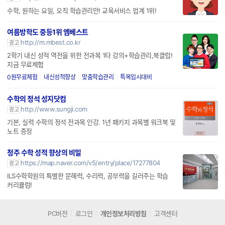
대교 눈높이 선생님 모집
http://recruit.daekyo.com/
광고
수학, 원하는 요일, 오직 학습관리만! 교육서비스 업계 1위!
여름방학도 중등1위 엠베스트
http://m.mbest.co.kr
광고
2학기 내신 성적 역전을 위한 전과목 1타 강의+학습관리,북클럽!
지금 무료체험
0원무료체험
내신성적향상
맞춤학습관리
특목입시대비
수학의 정석 성지닷컴
http://www.sungji.com
광고
기본, 실력 수학의 정석 전과목 인강. 1년 패키지 과목별 워크북 및
노트 증정
청주 수학 성적 향상의 비밀
https://map.naver.com/v5/entry/place/17277804
광고
ILS수학학원의 특별한 문해력, 수리력, 공부력을 길러주는 학습
커리큘럼!