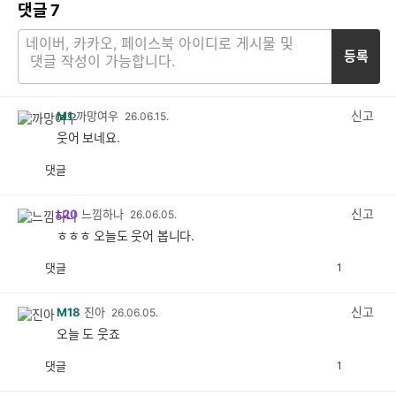
댓글
7
등록
신고
M1
까망여우
26.06.15.
웃어 보네요.
댓글
공
비
감
공
감
신고
L20
느낌하나
26.06.05.
ㅎㅎㅎ 오늘도 웃어 봅니다.
댓글
1
공
비
감
공
감
신고
M18
진아
26.06.05.
오늘 도 웃죠
댓글
1
공
비
감
공