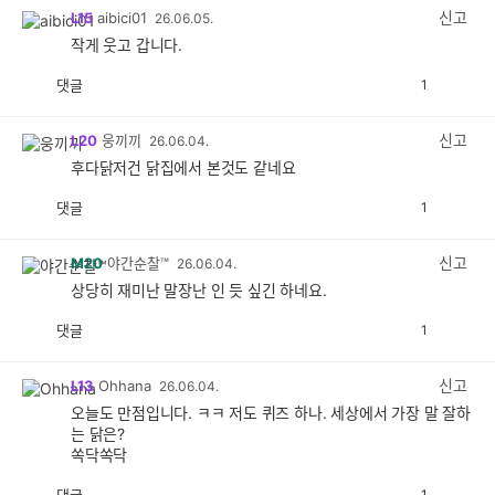
감
신고
L15
aibici01
26.06.05.
작게 웃고 갑니다.
댓글
1
공
비
감
공
감
신고
L20
웅끼끼
26.06.04.
후다닭저건 닭집에서 본것도 같네요
댓글
1
공
비
감
공
감
신고
M20
야간순찰™
26.06.04.
상당히 재미난 말장난 인 듯 싶긴 하네요.
댓글
1
공
비
감
공
감
신고
L13
Ohhana
26.06.04.
오늘도 만점입니다. ㅋㅋ 저도 퀴즈 하나. 세상에서 가장 말 잘하
는 닭은?
쏙닥쏙닥
댓글
1