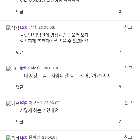
어라 이제서야 알았어요 ㅋㅋㅋㅋ
댓글
2
공
비
감
공
감
신고
L20
성식
26.06.08.
몰랐던 방법인데 영상처럼 뜯으면 보다
깔끔하게 초코파이를 먹을 수 있겠네요.
댓글
2
공
비
감
공
감
신고
L15
aibici01
26.06.08.
근데 저것도 뜯는 사람이 잘 뜯은 거 아닐까요?ㅎㅎ
댓글
8
공
비
감
공
감
신고
L20
아모스1
26.06.07.
저렇게 하는 거였네요
댓글
7
공
비
감
공
감
신고
L20
웅끼끼
26.06.07.