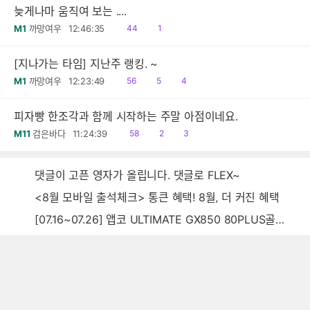
늦게나마 움직여 보는 ....
읽
댓
M1
까망여우
12:46:35
44
1
음
글
[지나가는 타임] 지난주 랭킹. ~
읽
공
댓
M1
까망여우
12:23:49
56
5
4
음
감
글
피자빵 한조각과 함께 시작하는 주말 아점이네요.
읽
공
댓
M11
검은바다
11:24:39
58
2
3
음
감
글
댓글이 고픈 영자가 올립니다. 댓글로 FLEX~
<8월 모바일 출석체크> 통큰 혜택! 8월, 더 커진 혜택
[07.16~07.26] 앱코 ULTIMATE GX850 80PLUS골드 풀모듈러 ATX3.0 블랙