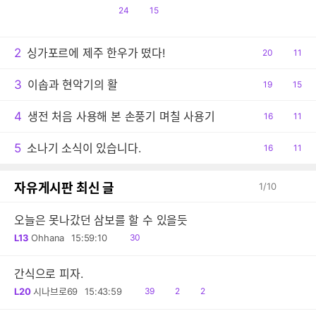
공
댓
24
15
감
글
2
싱가포르에 제주 한우가 떴다!
공
20
댓
11
감
글
3
이솝과 현악기의 활
공
19
댓
15
감
글
4
생전 처음 사용해 본 손풍기 며칠 사용기
공
16
댓
11
감
글
5
소나기 소식이 있습니다.
공
16
댓
11
감
글
자유게시판 최신 글
1
/
10
오늘은 못나갔던 삼보를 할 수 있을듯
읽
L13
Ohhana
15:59:10
30
음
간식으로 피자.
읽
공
댓
L20
시나브로69
15:43:59
39
2
2
음
감
글