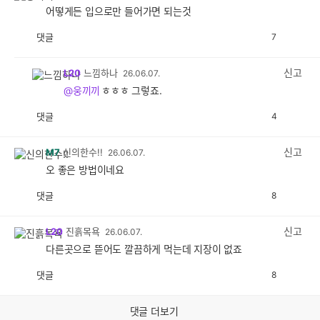
어떻게든 입으로만 들어가면 되는것
댓글
7
공
비
감
공
감
신고
L20
느낌하나
26.06.07.
@웅끼끼
ㅎㅎㅎ 그렇죠.
댓글
4
공
비
감
공
감
신고
M7
신의한수!!
26.06.07.
오 좋은 방법이네요
댓글
8
공
비
감
공
감
신고
L20
진흙목욕
26.06.07.
다른곳으로 뜯어도 깔끔하게 먹는데 지장이 없죠
댓글
8
공
비
감
공
감
댓글 더보기