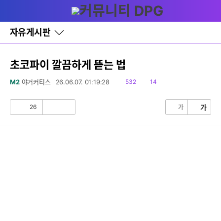
다
글쓰기
메뉴
나
와
홈
자유게시판
바
로
가
기
초코파이 깔끔하게 뜯는 법
레
이
읽
댓
M2
야거커티스
26.06.07. 01:19:28
532
14
어
음
글
창
토
26
가
가
공
비
글
감
공
감