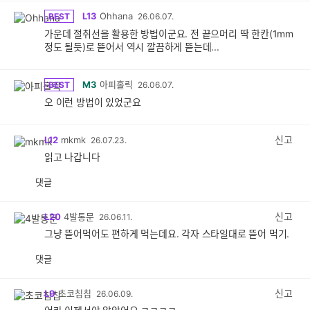
L13
Ohhana
BEST
26.06.07.
가운데 절취선을 활용한 방법이군요. 전 끝으머리 딱 한칸(1mm
정도 될듯)로 뜯어서 역시 깔끔하게 뜯는데...
M3
아피홀릭
BEST
26.06.07.
오 이런 방법이 있었군요
신고
L12
mkmk
26.07.23.
읽고 나갑니다
댓글
공
비
감
공
감
신고
L20
4발통문
26.06.11.
그냥 뜯어먹어도 편하게 먹는데요. 각자 스타일대로 뜯어 먹기.
댓글
공
비
감
공
감
신고
L9
초코칩칩
26.06.09.