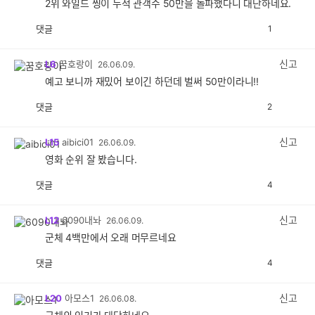
2위 와일드 씽이 누적 관객수 50만을 돌파했다니 대단하네요.
댓글
1
공
비
감
공
감
신고
L6
꿈호랑이
26.06.09.
예고 보니까 재밌어 보이긴 하던데 벌써 50만이라니!!
댓글
2
공
비
감
공
감
신고
L15
aibici01
26.06.09.
영화 순위 잘 봤습니다.
댓글
4
공
비
감
공
감
신고
L12
6090내놔
26.06.09.
군체 4백만에서 오래 머무르네요
댓글
4
공
비
감
공
감
신고
L20
아모스1
26.06.08.