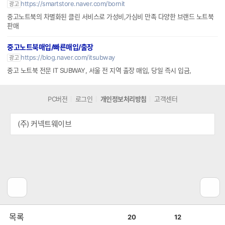
리사이클, 중고노트북 전문몰
https://smartstore.naver.com/bornit
광고
중고노트북의 차별화된 클린 서비스로 가성비,가심비 만족 다양한 브랜드 노트북
판매
중고노트북매입/빠른매입/출장
https://blog.naver.com/itsubway
광고
중고 노트북 전문 IT SUBWAY, 서울 전 지역 출장 매입, 당일 즉시 입금,
PC버전
로그인
개인정보처리방침
고객센터
(주) 커넥트웨이브
공
비
목록
20
12
감
공