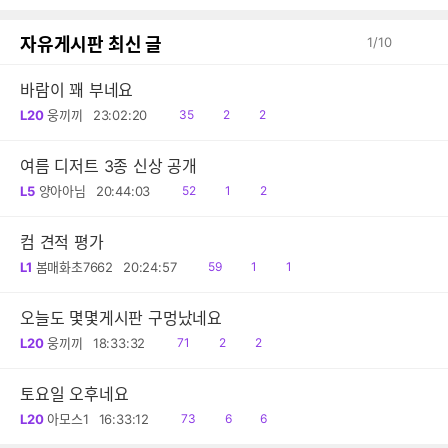
감
글
자유게시판 최신 글
1
/
10
바람이 꽤 부네요
읽
공
댓
L20
웅끼끼
23:02:20
35
2
2
음
감
글
여름 디저트 3종 신상 공개
읽
공
댓
L5
양아아님
20:44:03
52
1
2
음
감
글
컴 견적 평가
읽
공
댓
L1
봄매화초7662
20:24:57
59
1
1
음
감
글
오늘도 몇몇게시판 구멍났네요
읽
공
댓
L20
웅끼끼
18:33:32
71
2
2
음
감
글
토요일 오후네요
읽
공
댓
L20
아모스1
16:33:12
73
6
6
음
감
글