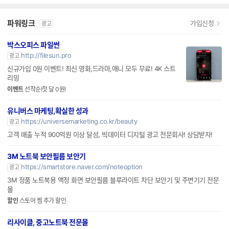
파워링크
가입신청
광고
박스오피스 파일썬
http://filesun.pro
광고
신규가입 0원 이벤트! 최신 영화,드라마,애니 모두 무료! 4K 스트
리밍
이벤트
선착순!첫 달 0원!
유니버스 마케팅,확실한 성과
https://universemarketing.co.kr/beauty
광고
고객 매출 누적 900억원 이상 달성, 빅데이터 디지털 광고 전문회사! 상담받자!
3M 노트북 보안필름 보안기
https://smartstore.naver.com/noteoption
광고
3M 정품 노트북용 액정 화면 보안필름 블루라이트 차단 보안기 및 주변기기 전문
몰
할인
스토어 찜 추가 할인