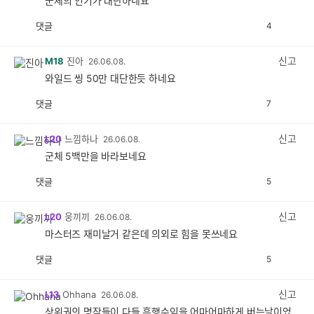
군체의 인기가 대단하네요
댓글
4
공
비
감
공
감
신고
M18
진아
26.06.08.
와일드 씽 50만 대단한듯 하네요
댓글
7
공
비
감
공
감
신고
L20
느낌하나
26.06.08.
군체 5백만을 바라보네요
댓글
5
공
비
감
공
감
신고
L20
웅끼끼
26.06.08.
마스터즈 재미날거 같은데 의외로 힘을 못쓰네요
댓글
5
공
비
감
공
감
신고
L13
Ohhana
26.06.08.
상위권의 명작들이 다들 흥행수익을 어마어마하게 버는날이었