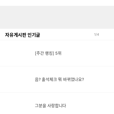
자유게시판 인기글
1
/
4
[주간 랭킹] 5위
음? 출석체크 뭐 바뀌었나요?
그분을 사랑합니다