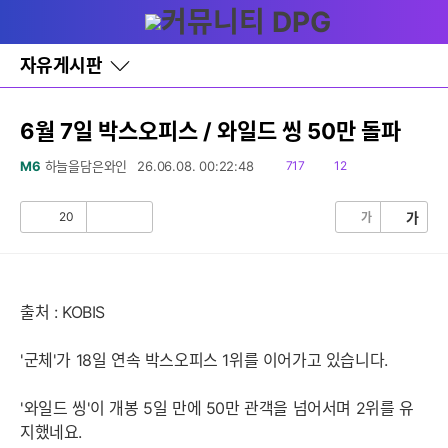
다
글쓰기
메뉴
나
와
홈
자유게시판
바
로
가
기
6월 7일 박스오피스 / 와일드 씽 50만 돌파
레
이
읽
댓
M6
하늘을담은와인
26.06.08. 00:22:48
717
12
어
음
글
창
토
20
가
가
공
비
글
감
공
감
출처 : KOBIS
'군체'가 18일 연속 박스오피스 1위를 이어가고 있습니다.
'와일드 씽'이 개봉 5일 만에 50만 관객을 넘어서며 2위를 유
지했네요.