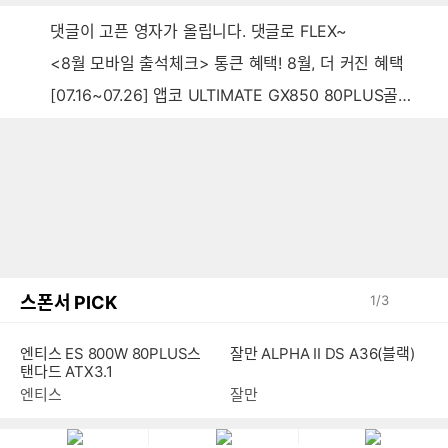
댓글이 고픈 영자가 올립니다. 댓글로 FLEX~
<8월 모바일 출석체크> 통큰 혜택! 8월, 더 커진 혜택
[07.16~07.26] 앱코 ULTIMATE GX850 80PLUS골드 풀모듈러 ATX3.0 블랙
스폰서 PICK
1
/
3
잘만 ALPHA II DS A36(블랙)
엔티스 ES 800W 80PLUS스
탠다드 ATX3.1
잘만
엔티스