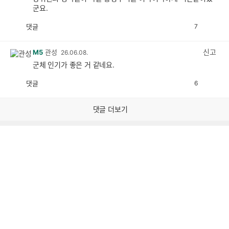
군요.
댓글
7
공
비
감
공
감
신고
M5
관성
26.06.08.
군체 인기가 좋은 거 같네요.
댓글
6
공
비
감
공
감
댓글 더보기