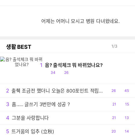
어제는 어머니 모시고 병원 다녀왔네요.
생활 BEST
1
/
3
1
음? 출석체크 뭐 바뀌었나요?
공
댓
34
26
감
글
2
출췍 조금전 했더니 오늘은 800포인트 적립이네요.
공
26
댓
45
감
글
3
흠...... 글쓰기 3번만에 성공 ?
공
21
댓
15
감
글
4
그분을 사랑합니다
공
21
댓
13
감
글
5
뜨거움의 입추 (立秋)
공
20
댓
14