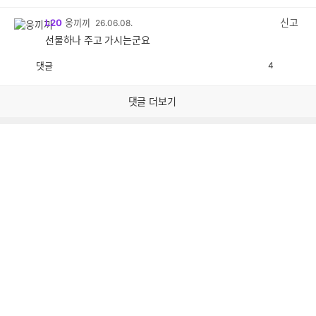
감
공
감
신고
L20
웅끼끼
26.06.08.
선물하나 주고 가시는군요
댓글
4
공
비
감
공
감
댓글 더보기