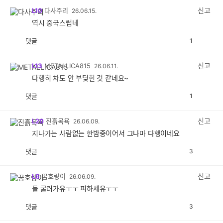
감
신고
L10
다사주리
26.06.15.
역시 중국스럽네
댓글
1
공
비
감
공
감
신고
L13
METALLICA815
26.06.11.
다행히 차도 안 부딪힌 것 같네요~
댓글
1
공
비
감
공
감
신고
L20
진흙목욕
26.06.09.
지나가는 사람없는 한밤중이어서 그나마 다행이네요
댓글
3
공
비
감
공
감
신고
L6
꿈호랑이
26.06.09.
돌 굴러가유ㅜㅜ 피하세유ㅜㅜ
댓글
3
공
비
감
공