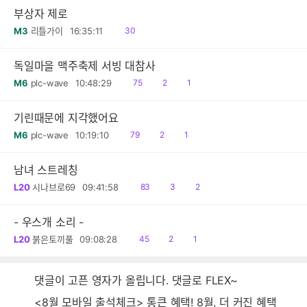
부상자 제로
읽
M3
리틀가이
16:35:11
30
음
독일마을 맥주축제 서빙 대참사
읽
공
댓
M6
plc-wave
10:48:29
75
2
1
음
감
글
기린때문에 지각했어요
읽
공
댓
M6
plc-wave
10:19:10
79
2
1
음
감
글
남녀 스트레칭
읽
공
댓
L20
시나브로69
09:41:58
83
3
2
음
감
글
- 우스개 소리 -
읽
공
댓
L20
붉은토끼풀
09:08:28
45
2
1
음
감
글
댓글이 고픈 영자가 올립니다. 댓글로 FLEX~
<8월 모바일 출석체크> 통큰 혜택! 8월, 더 커진 혜택