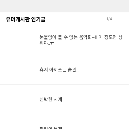
유머게시판 인기글
1
/
4
눈물없이 볼 수 없는 음악회~!! 이 정도면 상
눈
줘야..ㅠ
휴지 아껴쓰는 습관..
신박한 시계