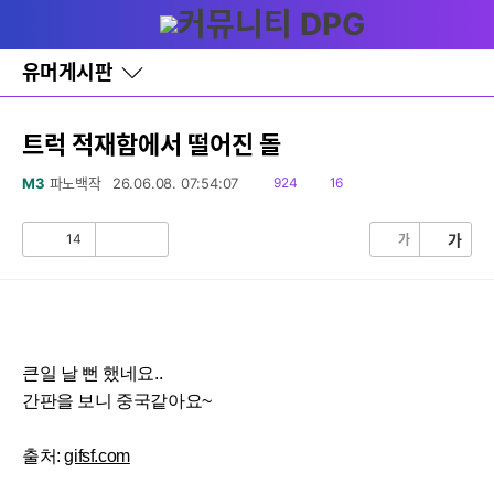
다
글쓰기
메뉴
나
와
홈
유머게시판
바
로
가
기
트럭 적재함에서 떨어진 돌
레
이
읽
댓
M3
파노백작
26.06.08. 07:54:07
924
16
어
음
글
창
토
14
가
가
공
비
글
감
공
감
큰일 날 뻔 했네요..
간판을 보니 중국같아요~
출처:
gifsf.com