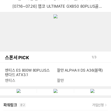
[07.16~07.26] 앱코 ULTIMATE GX850 80PLUS골드 풀모듈러 ATX3.0 블랙
스폰서 PICK
1
/
3
엔티스 ES 800W 80PLUS스
잘만 ALPHA II DS A36(블랙)
탠다드 ATX3.1
엔티스
잘만
파워링크
가입신청
광고