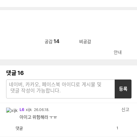
14
공감
비공감
안내
댓글
16
등록
신고
L6
xijk
26.06.18.
아이고 위험해라 ㅜㅠ
댓글
1
공
비
감
공