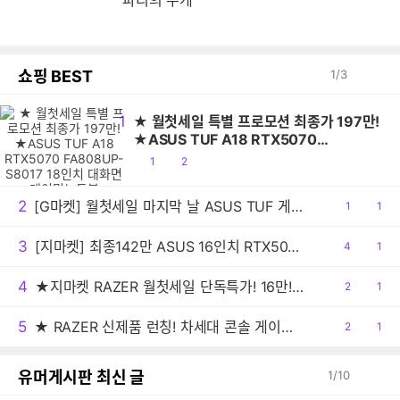
파리의 무게
쇼핑 BEST
1
/
3
1
★ 월첫세일 특별 프로모션 최종가 197만!
★ASUS TUF A18 RTX5070
FA808UP-S8017 18인치 대화면 게이밍
공
댓
1
2
노트북
감
글
2
[G마켓] 월첫세일 마지막 날 ASUS TUF 게이밍노트북 A16 FA608UHI-TU148 최종 139만원대!
공
1
댓
1
감
글
3
[지마켓] 최종142만 ASUS 16인치 RTX5050 고사양 게이밍 노트북
공
4
댓
1
감
글
4
★지마켓 RAZER 월첫세일 단독특가! 16만! 레이저 Basilisk V3 Pro + 마우스 독 프로
공
2
댓
1
감
글
5
★ RAZER 신제품 런칭! 차세대 콘솔 게이밍 이어버드 '해머헤드 V3 X 하이퍼스피드' PS5 및 XBOX 에디션 출시!
공
2
댓
1
감
글
유머게시판 최신 글
1
/
10