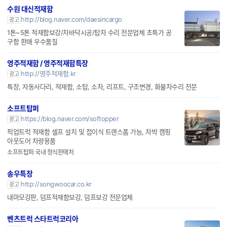
수원 대신적재함
http://blog.naver.com/daesincargo
광고
1톤~5톤 적재함보강/차바닥시공/탑차 수리 전문업체 초특가 공
구함 판매 우수품질
영주적재함 / 영주적재함특장
http://영주적재함.kr
광고
특장, 자동사다리, 적재함, 소탑, 소차, 리프트, 구조변경, 화물차수리 전문
소프트탑퍼
https://blog.naver.com/softopper
광고
픽업트럭 적재함 셀프 설치 및 접이식 트랜스폼 가능, 차박 캠핑
아웃도어 차량용품
소프트탑퍼 국내 정식판매처
송우특장
http://songwoocar.co.kr
광고
내마모강판, 덤프적재함보강, 덤프보강 전문업체
벤츠트럭 스타트럭코리아