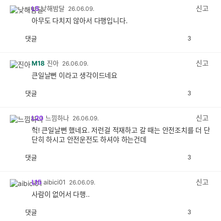
감
신고
L5
낮해밤달
26.06.09.
아무도 다치지 않아서 다행입니다.
댓글
3
공
비
감
공
감
신고
M18
진아
26.06.09.
큰일날뻔 이라고 생각이드네요
댓글
3
공
비
감
공
감
신고
L20
느낌하나
26.06.09.
헉! 큰일날뻔 했네요. 저런걸 적재하고 갈 때는 안전조치를 더 단
단히 하시고 안전운전도 하셔야 하는건데
댓글
3
공
비
감
공
감
신고
L15
aibici01
26.06.09.
사람이 없어서 다행..
댓글
3
공
비