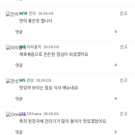
공
비
감
공
감
신고
M18
진아
26.06.09.
맛이 좋은듯 합니다
댓글
4
공
비
감
공
감
신고
M3
아피홀릭
26.06.09.
제육볶음으로 든든한 점심이 되셨겠어요
댓글
4
공
비
감
공
감
신고
M5
관성
26.06.09.
맛있어 보이는 점심 식사 메뉴네요.
댓글
4
공
비
감
공
감
신고
L13
Ohhana
26.06.09.
특히 된장국에 건더기가 많이 들어가 맛있겠었어요.
댓글
5
공
비