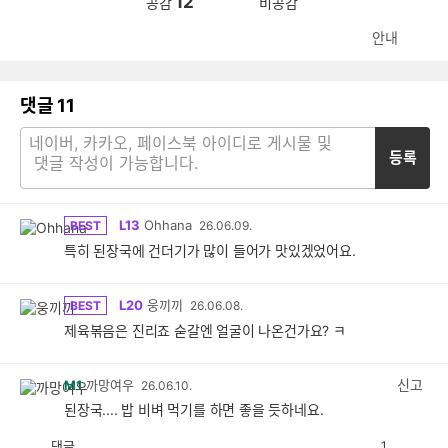
12
공감
비공감
안내
댓글
11
등록
L13
Ohhana
BEST
26.06.09.
특히 된장국에 건더기가 많이 들어가 맛있겠었어요.
L20
웅끼끼
BEST
26.06.08.
제육볶음은 진리죠 숟갈엔 얼굴이 나온건가요? ㅋ
신고
M1
까망여우
26.06.10.
된장국.... 밥 비벼 먹기를 하면 좋을 듯하네요.
댓글
1