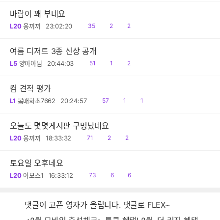
바람이 꽤 부네요
읽
공
댓
L20
웅끼끼
23:02:20
35
2
2
음
감
글
여름 디저트 3종 신상 공개
읽
공
댓
L5
양아아님
20:44:03
51
1
2
음
감
글
컴 견적 평가
읽
공
댓
L1
봄매화초7662
20:24:57
57
1
1
음
감
글
오늘도 몇몇게시판 구멍났네요
읽
공
댓
L20
웅끼끼
18:33:32
71
2
2
음
감
글
토요일 오후네요
읽
공
댓
L20
아모스1
16:33:12
73
6
6
음
감
글
댓글이 고픈 영자가 올립니다. 댓글로 FLEX~