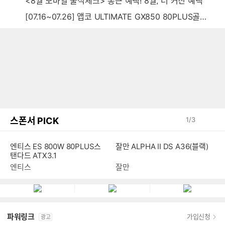
<8월 모바일 출석체크> 통큰 혜택! 8월, 더 커진 혜택
[07.16~07.26] 앱코 ULTIMATE GX850 80PLUS골드 풀모듈러 ATX3.0 블랙
스폰서 PICK
1
/
3
엔티스 ES 800W 80PLUS스
잘만 ALPHA II DS A36(블랙)
탠다드 ATX3.1
엔티스
잘만
파워링크
가입신청
광고