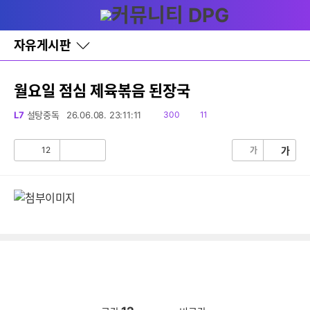
다
글쓰기
메뉴
나
와
홈
자유게시판
바
로
가
기
월요일 점심 제육볶음 된장국
레
이
읽
댓
L7
설탕중독
26.06.08. 23:11:11
300
11
어
음
글
창
토
12
가
가
공
비
글
감
공
감