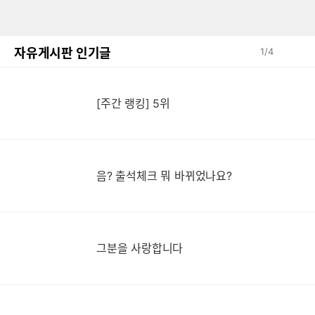
자유게시판 인기글
1
/
4
[주간 랭킹] 5위
음? 출석체크 뭐 바뀌었나요?
그분을 사랑합니다