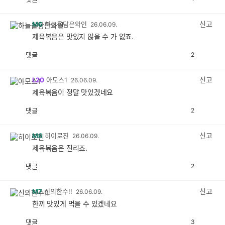
공
비
감
공
감
신고
M6
하늘을담은와인
26.06.09.
제육볶음은 맛있지 않을 수 가 없죠.
댓글
2
공
비
감
공
감
신고
L20
아모스1
26.06.09.
제육볶음이 정말 맛있겠네요
댓글
2
공
비
감
공
감
신고
M6
히이로진
26.06.09.
제육볶음은 진리죠.
댓글
2
공
비
감
공
감
신고
M7
신의한수!!
26.06.09.
한끼 맛있게 먹을 수 있겠네요
댓글
3