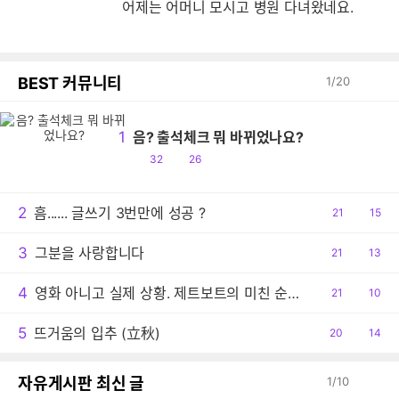
어제는 어머니 모시고 병원 다녀왔네요.
BEST 커뮤니티
1
/
20
1
음? 출석체크 뭐 바뀌었나요?
공
댓
32
26
감
글
2
흠...... 글쓰기 3번만에 성공 ?
공
21
댓
15
감
글
3
그분을 사랑합니다
공
21
댓
13
감
글
4
영화 아니고 실제 상황. 제트보트의 미친 순발력
공
21
댓
10
감
글
5
뜨거움의 입추 (立秋)
공
20
댓
14
감
글
자유게시판 최신 글
1
/
10