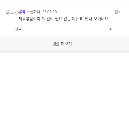
감
공
감
신고
L20
느낌하나
26.06.09.
제육볶음이야 뭐 말이 필요 없는 메뉴죠. 맛나 보이네요.
댓글
4
공
비
감
공
감
댓글 더보기