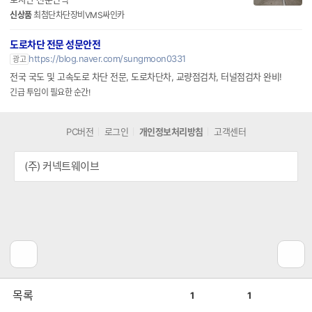
신상품
최첨단차단장비VMS싸인카
도로차단 전문 성문안전
https://blog.naver.com/sungmoon0331
광고
전국 국도 및 고속도로 차단 전문, 도로차단차, 교량점검차, 터널점검차 완비!
긴급 투입이 필요한 순간!
PC버전
로그인
개인정보처리방침
고객센터
(주) 커넥트웨이브
공
비
목록
1
1
감
공