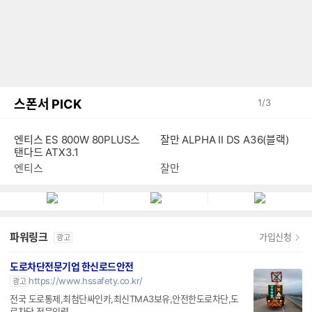
스폰서 PICK
1
/
3
엔티스 ES 800W 80PLUS스
잘만 ALPHA II DS A36(블랙)
탠다드 ATX3.1
엔티스
잘만
파워링크
가입신청
광고
도로차단전문기업 한신로드안전
https://www.hssafety.co.kr/
광고
전국 도로통제,최첨단싸인카,최신TMA3보유,안전한도로차단,도
로차단 전문인력