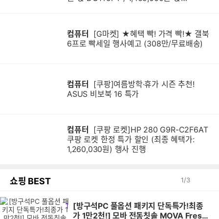
DG1Q4PT / 1,599,000원]
컴퓨터
[G마켓] ★혜택 빡! 가격 빡!★ 갤북
6프로 빡세일 행사예고 (308만/무료배송)
컴퓨터
[쿠팡]여름방학·휴가 시즌 추천!
ASUS 비보북 16 특가
컴퓨터
[쿠팡 로켓]HP 280 G9R-C2F6AT
쿠팡 로켓 한정 특가 할인 (최종 혜택가:
1,260,030원) 행사 진행
쇼핑 BEST
1
/
3
1
[방구석PC 풀옵션 패키지 단독특가!최종
가 1만2천!] 모바 전동칫솔 MOVA Fresh