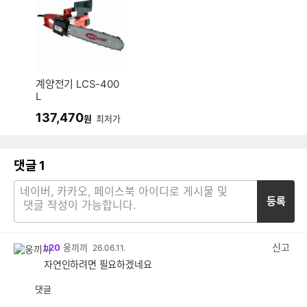
계양전기 LCS-400
L
137,470
원
최저가
댓글
1
등록
신고
L20
웅끼끼
26.06.11.
자연인하려면 필요하겠네요
댓글
공
비
감
공