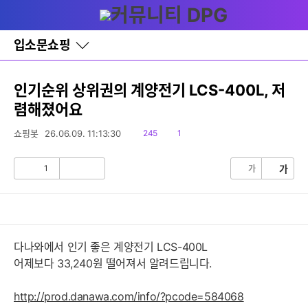
다
글쓰기
메뉴
나
와
홈
입소문쇼핑
바
로
가
기
인기순위 상위권의 계양전기 LCS-400L, 저
레
렴해졌어요
이
어
창
읽
댓
쇼핑봇
26.06.09. 11:13:30
245
1
토
음
글
글
1
가
가
공
비
감
공
감
다나와에서 인기 좋은 계양전기 LCS-400L
어제보다 33,240원 떨어져서 알려드립니다.
http://prod.danawa.com/info/?pcode=584068