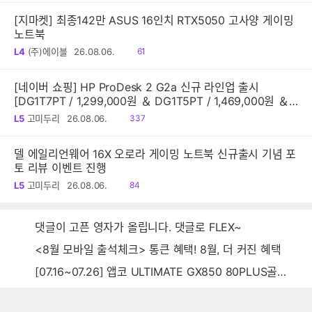
[지마켓] 최종142만 ASUS 16인치 RTX5050 고사양 게이밍
노트북
읽
L4
(주)에이블
26.08.06.
61
음
[네이버 쇼핑] HP ProDesk 2 G2a 신규 라인업 출시
[DG1T7PT / 1,299,000원 ＆ DG1T5PT / 1,469,000원 ＆
DG1Q4PT / 1,599,000원]
읽
L5
고미두리
26.08.06.
337
음
델 에일리언웨어 16X 오로라 게이밍 노트북 신규출시 기념 포
토 리뷰 이벤트 진행
읽
L5
고미두리
26.08.06.
84
음
댓글이 고픈 영자가 올립니다. 댓글로 FLEX~
<8월 모바일 출석체크> 통큰 혜택! 8월, 더 커진 혜택
[07.16~07.26] 앱코 ULTIMATE GX850 80PLUS골드 풀모듈러 ATX3.0 블랙