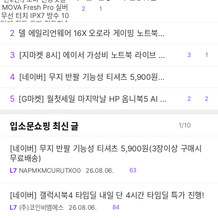
Pro 실버 무선 터치 IPX7 방수 10단계 진
공
댓
2
1
동 음파 전동칫솔
감
글
2
델 에일리언웨어 16X 오로라 게이밍 노트북 신규출시 기념 포토 리뷰 이벤트 진행
3
[지마켓 8시] 에이서 가성비 노트북 라이브 혜택 정리 (아스파이어 / 스위프트)
공
3
댓
1
감
글
4
[네이버] 무지 반팔 기능성 티셔츠 5,900원(3장이상 구매시 무료배송)
5
[G마켓] 월첫세일 마지막날 HP 옴니북5 AI 노트북 16-af1087TU 최종 149만원대!
공
2
댓
2
감
글
입소문쇼핑 최신 글
1
/
10
[네이버] 무지 반팔 기능성 티셔츠 5,900원(3장이상 구매시
무료배송)
읽
L7
NAPMKMCURUTXO0
26.08.06.
63
음
[네이버] 갤럭시북4 타임딜 내일 단 4시간 타임딜 특가 진행!
읽
L7
(주)코인비엠에스
26.08.06.
84
음