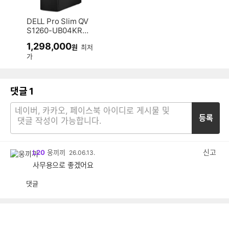
DELL Pro Slim QV
S1260-UB04KR (1
6GB, M.2 512GB)
1,298,000
원
최저
가
댓글
1
등록
신고
L20
웅끼끼
26.06.13.
사무용으로 좋겠어요
댓글
공
비
감
공
감