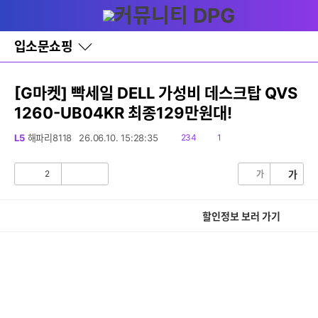
다
글쓰기
메뉴
나
와
홈
입소문쇼핑
바
로
가
기
[G마켓] 빡세일 DELL 가성비 데스크탑 QVS
레
1260-UB04KR 최종129만원대!
이
어
창
읽
댓
L5
해파리8118
26.06.10. 15:28:35
234
1
토
음
글
글
2
가
가
공
비
감
공
감
할인정보 보러 가기