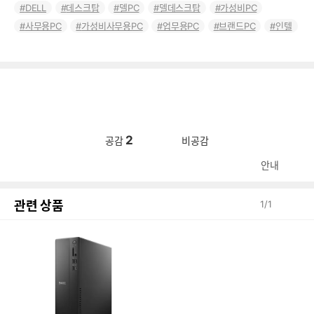
DELL
데스크탑
델PC
델데스크탑
가성비PC
사무용PC
가성비사무용PC
업무용PC
브랜드PC
인텔
2
공감
비공감
안내
관련 상품
1
/
1