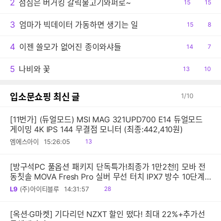
2
점심은 버거킹 갈릭불고기와퍼로~
공
15
댓
15
감
글
3
엄마가 빅데이터 가동하면 생기는 일
공
15
댓
8
감
글
4
이젠 쓸모가 없어진 종이와샤들
공
14
댓
7
감
글
5
나비와 꽃
공
13
댓
10
감
글
입소문쇼핑 최신 글
1
/
10
[11번가] (듀얼모드) MSI MAG 321UPD700 E14 듀얼모드
게이밍 4K IPS 144 무결점 모니터 (최종:442,410원)
읽
엠에스아이
15:26:05
13
음
[방구석PC 풀옵션 패키지 단독특가!최종가 1만2천!] 모바 전
동칫솔 MOVA Fresh Pro 실버 무선 터치 IPX7 방수 10단계
진동 음파 전동칫솔
읽
L9
(주)아이티블루
14:31:57
28
음
[옥션·G마켓] 기다리던 NZXT 할인 떴다! 최대 22%+추가선