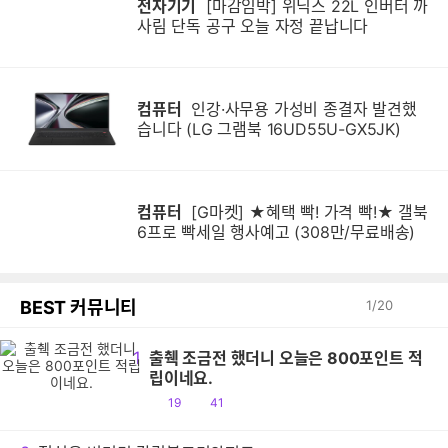
전자기기
[마감임박] 위닉스 22L 인버터 까
사림 단독 공구 오늘 자정 끝납니다
컴퓨터
인강·사무용 가성비 종결자 발견했
습니다 (LG 그램북 16UD55U-GX5JK)
컴퓨터
[G마켓] ★혜택 빡! 가격 빡!★ 갤북
6프로 빡세일 행사예고 (308만/무료배송)
BEST 커뮤니티
1
/
20
1
출췍 조금전 했더니 오늘은 800포인트 적
립이네요.
공
댓
19
41
감
글