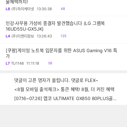
물혜택까지!
읽
L8
(주)하이케이넷
13:30:38
48
음
인강·사무용 가성비 종결자 발견했습니다 (LG 그램북
16UD55U-GX5JK)
읽
L4
(주)티앤티정보
13:26:43
125
음
[쿠팡]게이밍 노트북 입문자를 위한 ASUS Gaming V16 특
가
읽
L7
TU1148
11:11:18
56
음
댓글이 고픈 영자가 올립니다. 댓글로 FLEX~
<8월 모바일 출석체크> 통큰 혜택! 8월, 더 커진 혜택
[07.16~07.26] 앱코 ULTIMATE GX850 80PLUS골드 풀모듈러 ATX3.0 블랙