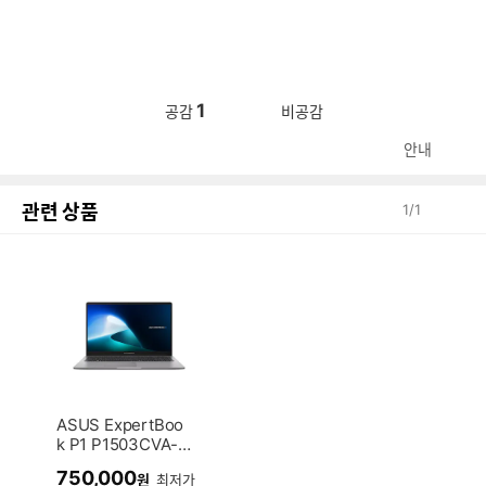
1
공감
비공감
안내
관련 상품
1
/
1
ASUS ExpertBoo
k P1 P1503CVA-S
72002 (SSD 512G
750,000
원
최저가
B)