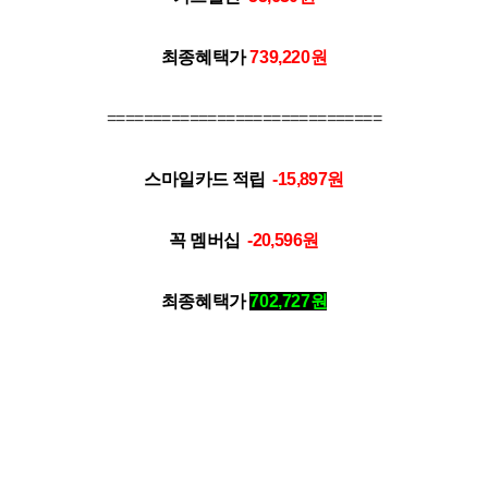
최종혜택가
739,220
원
==============================
스마일카드 적립
-15,897
원
꼭 멤버십
-20,596
원
최종혜택가
702,727
원