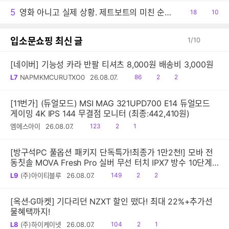
5
영화 아니고 실제 상황. 제트보트의 미친 순발력
공
18
댓
10
감
글
입소문쇼핑 최신 글
1
/
10
[네이버] 기능성 카라 반팔 티셔츠 8,000원 배송비 3,000원
읽
공
댓
L7
NAPMKMCURUTXO0
26.08.07.
86
2
2
음
감
글
[11번가] (듀얼모드) MSI MAG 321UPD700 E14 듀얼모드
게이밍 4K IPS 144 무결점 모니터 (최종:442,410원)
읽
공
댓
엠에스아이
26.08.07.
123
2
1
음
감
글
[방구석PC 풀옵션 패키지 단독특가!최종가 1만2천!] 모바 전
동칫솔 MOVA Fresh Pro 실버 무선 터치 IPX7 방수 10단계
진동 음파 전동칫솔
읽
공
댓
L9
(주)아이티블루
26.08.07.
149
2
2
음
감
글
[옥션·G마켓] 기다리던 NZXT 할인 떴다! 최대 22%+추가선
물혜택까지!
읽
공
댓
L8
(주)하이케이넷
26.08.07.
104
2
1