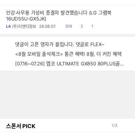
음
감
글
인강·사무용 가성비 종결자 발견했습니다 (LG 그램북
16UD55U-GX5JK)
읽
공
댓
L4
(주)티앤티정보
26.08.07.
209
2
1
음
감
글
댓글이 고픈 영자가 올립니다. 댓글로 FLEX~
<8월 모바일 출석체크> 통큰 혜택! 8월, 더 커진 혜택
[07.16~07.26] 앱코 ULTIMATE GX850 80PLUS골드 풀모듈러 ATX3.0 블랙
스폰서 PICK
1
/
3