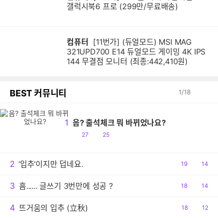
갤럭시북6 프로 (299만/무료배송)
컴퓨터
[11번가] (듀얼모드) MSI MAG
321UPD700 E14 듀얼모드 게이밍 4K IPS
144 무결점 모니터 (최종:442,410원)
BEST 커뮤니티
1
/
18
1
음? 출석체크 뭐 바뀌었나요?
공
댓
27
25
감
글
2
‘입추’이지만 덥네요.
공
19
댓
14
감
글
3
흠...... 글쓰기 3번만에 성공 ?
공
18
댓
14
감
글
4
뜨거움의 입추 (立秋)
공
18
댓
12
감
글