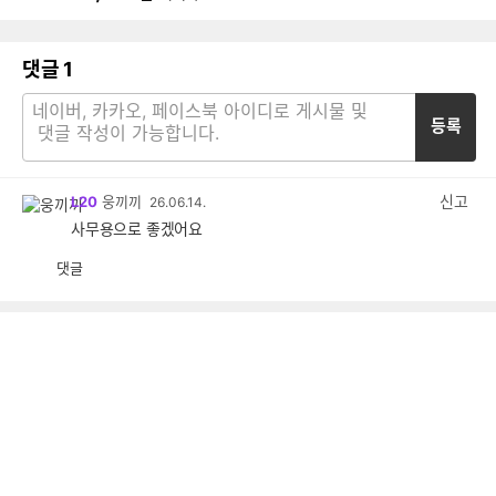
댓글
1
등록
신고
L20
웅끼끼
26.06.14.
사무용으로 좋겠어요
댓글
공
비
감
공
감