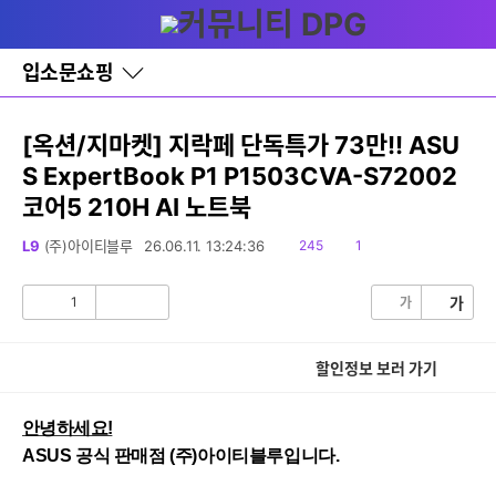
다
글쓰기
세부정보 열기/접기
메뉴
나
와
홈
입소문쇼핑
바
로
가
기
[옥션/지마켓] 지락페 단독특가 73만!! ASU
레
S ExpertBook P1 P1503CVA-S72002
이
어
코어5 210H AI 노트북
창
토
읽
댓
L9
(주)아이티블루
26.06.11. 13:24:36
245
1
글
음
글
1
가
가
공
비
감
공
감
할인정보 보러 가기
안녕하세요!
ASUS 공식 판매점 (주)아이티블루입니다.