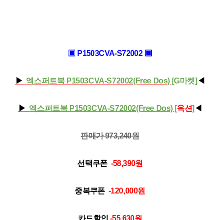
▣
P1503C
V
A
-
S
7200
2 ▣
▶
엑스퍼트북 P1503CVA-S72002(Free Dos)
[
G마켓
]
◀
▶
엑스퍼트북 P1503CVA-S72002(Free Dos)
[
옥션
]
◀
판매가 973,240
원
선택쿠폰
-58,390
원
중복쿠폰
-120,000
원
카드할인
-55,630
원