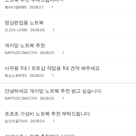
작
작
댓
흑바다뱀6685
26.08.07.
1
성
성
글
자
일
영상편집용 노트북
작
작
댓
진고라니3390
26.08.06.
1
성
성
글
자
일
게이밍 노트북 추천
작
작
댓
NAYFUDC3WLF31H
26.08.05.
1
성
성
글
자
일
사무용 1대 / 포토샵 작업용 1대 견적 봐주세요
작
작
댓
흑능소화9783
26.08.05.
1
성
성
글
자
일
안녕하세요 게이밍 노트북 추천 받고 싶습니다.
작
작
댓
NAYFUDC3WLF31H
26.08.05.
1
성
성
글
자
일
초초초 가성비 노트북 추천 부탁드립니다
작
작
댓
숲안개꽃7044
26.08.04.
1
성
성
글
자
일