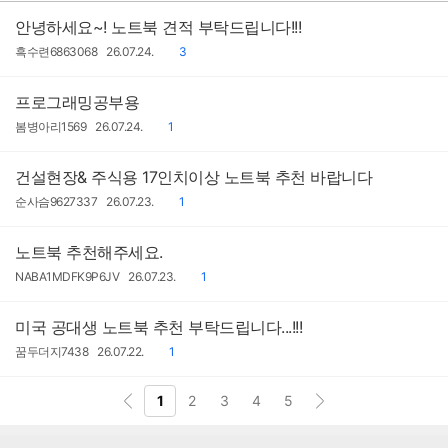
자
일
안녕하세요~! 노트북 견적 부탁드립니다!!!
작
작
댓
흑수련6863068
26.07.24.
3
성
성
글
자
일
프로그래밍공부용
작
작
댓
봄병아리1569
26.07.24.
1
성
성
글
자
일
건설현장& 주식용 17인치이상 노트북 추천 바랍니다
작
작
댓
순사슴9627337
26.07.23.
1
성
성
글
자
일
노트북 추천해주세요.
작
작
댓
NABA1MDFK9P6JV
26.07.23.
1
성
성
글
자
일
미국 공대생 노트북 추천 부탁드립니다...!!!
작
작
댓
꿈두더지7438
26.07.22.
1
성
성
글
자
일
1
2
3
4
5