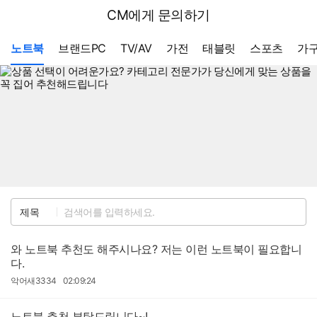
뒤
다나와
CM에게 문의하기
로
가
메뉴 네비게이션
기
노트북
브랜드PC
TV/AV
가전
태블릿
스포츠
가구
검
제목
색
와 노트북 추천도 해주시나요? 저는 이런 노트북이 필요합니
다.
작
작
악어새3334
02:09:24
성
성
자
일
노트북 추천 부탁드립니다~!