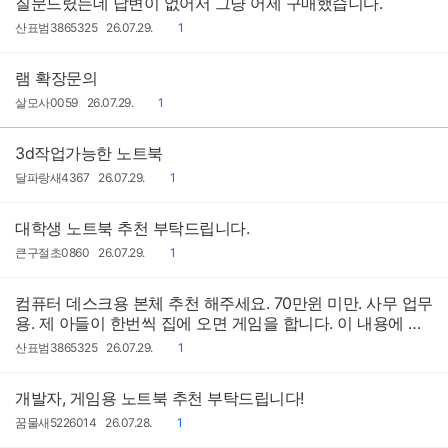
질문드렸는데 답변이 없어서 그냥 어제 구매했습니다.
작
작
댓
산표범3865325
26.07.29.
1
성
성
글
자
일
램 확장문의
작
작
댓
살모사0059
26.07.29.
1
성
성
글
자
일
3d작업가능한 노트북
작
작
댓
달파랑새4367
26.07.29.
1
성
성
글
자
일
대학생 노트북 추천 부탁드립니다.
작
작
댓
큰구절초0860
26.07.29.
1
성
성
글
자
일
컴퓨터 데스크용 본체 추천 해주세요. 70만윈 미만. 사무 업무
용. 제 아들이 한번씩 집에 오면 게임을 합니다. 이 내용에 맞
게 추천 부탁드립니다
작
작
댓
산표범3865325
26.07.29.
1
성
성
글
자
일
개발자, 게임용 노트북 추천 부탁드립니다!
작
작
댓
꿈물새5226014
26.07.28.
1
성
성
글