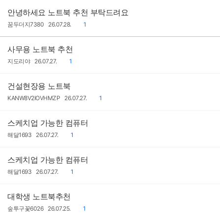
자
일
안녕하세요 노트북 추천 부탁드려요
작
작
댓
꿈두더지7380
26.07.28.
1
성
성
글
자
일
사무용 노트북 추천
작
작
댓
지도리야
26.07.27.
1
성
성
글
자
일
건설현장용 노트북
작
작
댓
KANW8V2IOVHMZP
26.07.27.
1
성
성
글
자
일
스케치업 가능한 컴퓨터
작
작
댓
해달1693
26.07.27.
1
성
성
글
자
일
스케치업 가능한 컴퓨터
작
작
댓
해달1693
26.07.27.
1
성
성
글
자
일
대학생 노트북추천
작
작
댓
숲투구꽃6026
26.07.25.
1
성
성
글