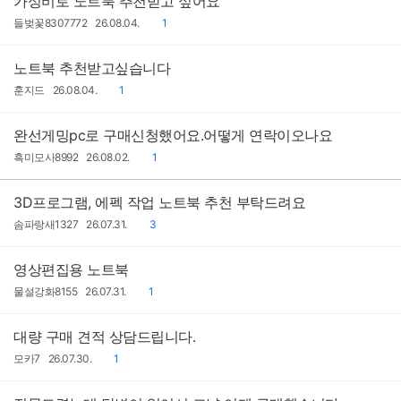
가성비로 노트북 추천받고 싶어요
작
작
댓
들벚꽃8307772
26.08.04.
1
성
성
글
자
일
노트북 추천받고싶습니다
작
작
댓
훈지드
26.08.04.
1
성
성
글
자
일
완선게밍pc로 구매신청했어요.어떻게 연락이오나요
작
작
댓
흑미모사8992
26.08.02.
1
성
성
글
자
일
3D프로그램, 에펙 작업 노트북 추천 부탁드려요
작
작
댓
솜파랑새1327
26.07.31.
3
성
성
글
자
일
영상편집용 노트북
작
작
댓
물설강화8155
26.07.31.
1
성
성
글
자
일
대량 구매 견적 상담드립니다.
작
작
댓
모카7
26.07.30.
1
성
성
글
자
일