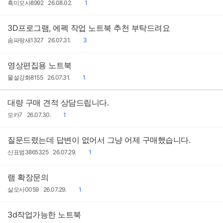
작
작
댓
흑미모사8992
26.08.02.
1
성
성
글
자
일
3D프로그램, 에펙 작업 노트북 추천 부탁드려요
작
작
댓
솜파랑새1327
26.07.31.
3
성
성
글
자
일
영상편집용 노트북
작
작
댓
물설강화8155
26.07.31.
1
성
성
글
자
일
대량 구매 견적 상담드립니다.
작
작
댓
모카7
26.07.30.
1
성
성
글
자
일
질문드렸는데 답변이 없어서 그냥 어제 구매했습니다.
작
작
댓
산표범3865325
26.07.29.
1
성
성
글
자
일
램 확장문의
작
작
댓
살모사0059
26.07.29.
1
성
성
글
자
일
3d작업가능한 노트북