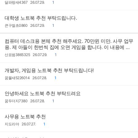
작
작
댓
달파랑새4367
26.07.29.
1
성
성
글
자
일
대학생 노트북 추천 부탁드립니다.
작
작
댓
큰구절초0860
26.07.29.
1
성
성
글
자
일
컴퓨터 데스크용 본체 추천 해주세요. 70만윈 미만. 사무 업무
용. 제 아들이 한번씩 집에 오면 게임을 합니다. 이 내용에 맞
게 추천 부탁드립니다
작
작
댓
산표범3865325
26.07.29.
1
성
성
글
자
일
개발자, 게임용 노트북 추천 부탁드립니다!
작
작
댓
꿈물새5226014
26.07.28.
1
성
성
글
자
일
안녕하세요 노트북 추천 부탁드려요
작
작
댓
꿈두더지7380
26.07.28.
1
성
성
글
자
일
사무용 노트북 추천
작
작
댓
지도리야
26.07.27.
1
성
성
글
자
일