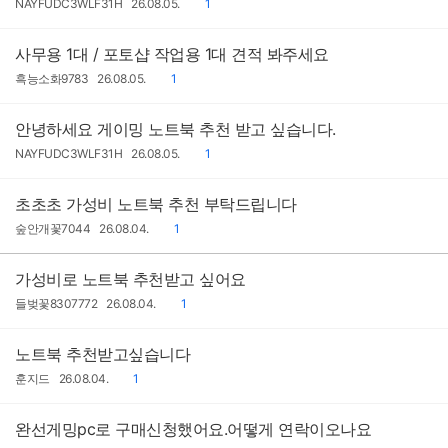
작
작
댓
NAYFUDC3WLF31H
26.08.05.
1
성
성
글
자
일
사무용 1대 / 포토샵 작업용 1대 견적 봐주세요
작
작
댓
흑능소화9783
26.08.05.
1
성
성
글
자
일
안녕하세요 게이밍 노트북 추천 받고 싶습니다.
작
작
댓
NAYFUDC3WLF31H
26.08.05.
1
성
성
글
자
일
초초초 가성비 노트북 추천 부탁드립니다
작
작
댓
숲안개꽃7044
26.08.04.
1
성
성
글
자
일
가성비로 노트북 추천받고 싶어요
작
작
댓
들벚꽃8307772
26.08.04.
1
성
성
글
자
일
노트북 추천받고싶습니다
작
작
댓
훈지드
26.08.04.
1
성
성
글
자
일
완선게밍pc로 구매신청했어요.어떻게 연락이오나요