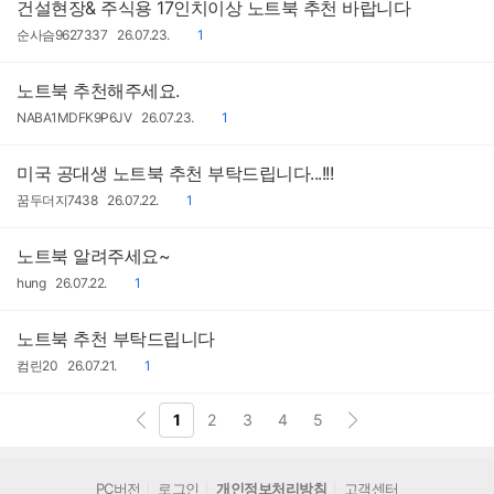
건설현장& 주식용 17인치이상 노트북 추천 바랍니다
작
작
댓
순사슴9627337
26.07.23.
1
성
성
글
자
일
노트북 추천해주세요.
작
작
댓
NABA1MDFK9P6JV
26.07.23.
1
성
성
글
자
일
미국 공대생 노트북 추천 부탁드립니다...!!!
작
작
댓
꿈두더지7438
26.07.22.
1
성
성
글
자
일
노트북 알려주세요~
작
작
댓
hung
26.07.22.
1
성
성
글
자
일
노트북 추천 부탁드립니다
작
작
댓
컴린20
26.07.21.
1
성
성
글
자
일
1
2
3
4
5
PC버전
로그인
개인정보처리방침
고객센터