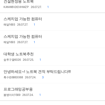
건설현장용 노트북
작
작
댓
KANW8V2IOVHMZP
26.07.27.
1
성
성
글
자
일
스케치업 가능한 컴퓨터
작
작
댓
해달1693
26.07.27.
1
성
성
글
자
일
스케치업 가능한 컴퓨터
작
작
댓
해달1693
26.07.27.
1
성
성
글
자
일
대학생 노트북추천
작
작
댓
숲투구꽃6026
26.07.25.
1
성
성
글
자
일
안녕하세요~! 노트북 견적 부탁드립니다!!!
작
작
댓
흑수련6863068
26.07.24.
3
성
성
글
자
일
프로그래밍공부용
작
작
댓
봄병아리1569
26.07.24.
1
성
성
글
자
일