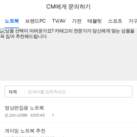
뒤
다나와
CM에게 문의하기
로
가
메뉴 네비게이션
기
노트북
브랜드PC
TV/AV
가전
태블릿
스포츠
가구
검
제목
색
영상편집용 노트북
작
작
댓
진고라니3390
02:01:45
1
성
성
글
자
일
게이밍 노트북 추천